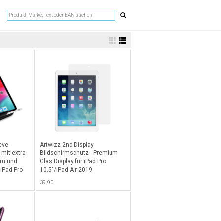
eve -
Artwizz 2nd Display
 mit extra
Bildschirmschutz - Premium
ern und
Glas Display für iPad Pro
 iPad Pro
10.5"/iPad Air 2019
ad Air
(Sicherheitsglas und
39.90
 iPad Pro
Displayschutz) - Transparent