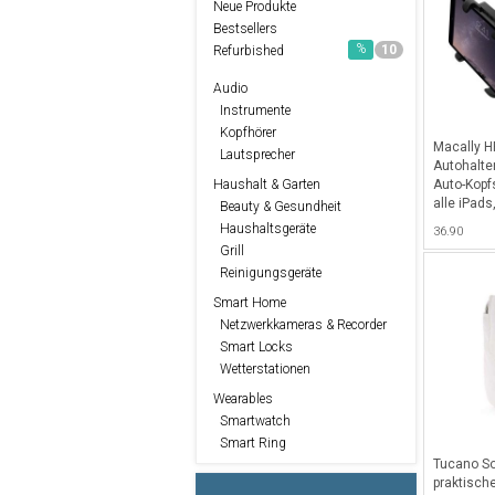
Neue Produkte
Bestsellers
%
10
Refurbished
Audio
Instrumente
Kopfhörer
Macally 
Lautsprecher
Autohalter
Auto-Kopf
Haushalt & Garten
alle iPads
Beauty & Gesundheit
schwenkba
Haushaltsgeräte
36.90
Grill
Reinigungsgeräte
Smart Home
Netzwerkkameras & Recorder
Smart Locks
Wetterstationen
Wearables
Smartwatch
Smart Ring
Tucano Sof
praktische