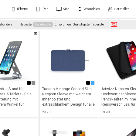
iPhone
iPad
Mac
Wearables
Hersteller
gefunden
Neueste
Beliebteste
Empfohlen
Günstigste
Teuerste
bile Stand für
Tucano Melange Second Skin -
Artwizz Neopren-Sle
es & Tablets - Edle
Neopren Sleeve mit weichem
Hochwertiger Sleeve
lterung mit
Innenpolster und
Pencil-Halter im Inn
rem Winkel für
extraschlankem Design für alle
Reissverschluss für
es, iPads und
iPads und Tablets von 9.7" bis
11" (2018 - 2025), iP
23.90
39.90
deal für Skype- und
10.5" - Blau
10.9", iPad 10.2" und
Anrufe oder Filme
10.5" - Schwarz
 Space Gray