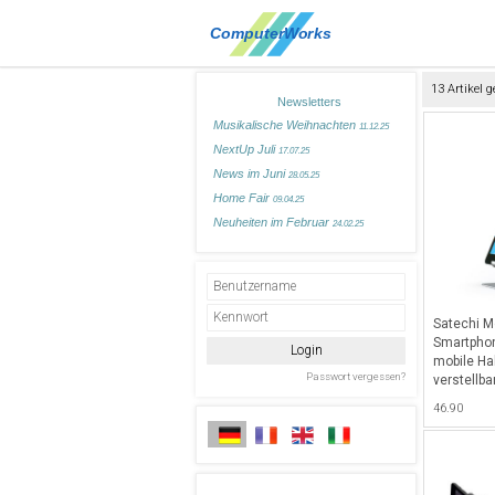
13 Artikel 
Newsletters
Musikalische Weihnachten
11.12.25
NextUp Juli
17.07.25
News im Juni
28.05.25
Home Fair
09.04.25
Neuheiten im Februar
24.02.25
Satechi Mo
Smartphon
mobile Ha
verstellba
Smartphon
46.90
Tablets, i
Facetime 
schauen -