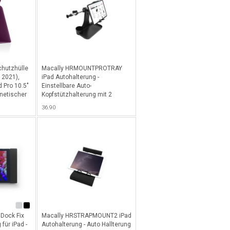
chutzhülle
Macally HRMOUNTPROTRAY
- 2021),
iPad Autohalterung -
d Pro 10.5"
Einstellbare Auto-
gnetischer
Kopfstützhalterung mit 2
unktion -
Positionen und integrierter
36.90
Tischablage für alle iPads,
dreh- und schwenkbar -
Schwarz
Dock Fix
Macally HRSTRAPMOUNT2 iPad
für iPad -
Autohalterung - Auto Hallterung