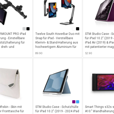
HRMOUNT PRO iPad
Twelve South HoverBar Duo mit
STM Studio Case - S
ung - Einstellbare
Snap für iPad - Verstellbare
für iPad 10.2" (2019 
stützhalterung für
Klemm- & Stand-Halterung aus
iPad Air (2019) & iPa
, dreh- und
hochwertigem Aluminium für
mit patentierter ma
r - Schwarz
alle iPads mit Quick-Release
Schliess- und Standf
89.90
52.90
System - Schwarz
Dark Purple
tskin - Skin mit
STM Studio Case - Schutzhülle
Smart Things s32s s
r Fronttasche für
für iPad 10.2" (2019 - 2024 iPad
A10." Wandhalterung 