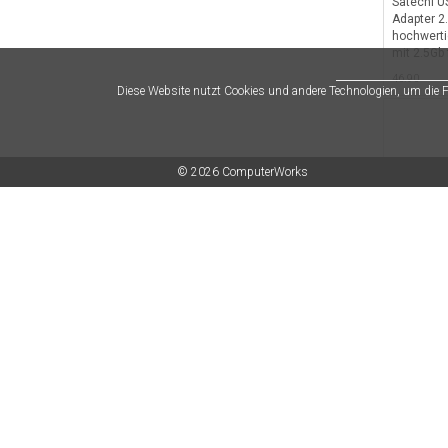
Satechi U
Adapter 2.
hochwerti
mit 2.5Gb
Geschwind
46.90
Gehäuse -
Diese Website nutzt Cookies und andere Technologien, um die
© 2026 ComputerWorks
Satechi U
Stand & Hu
Studio - 
eleganter
Mini (M1-
79.90
mit USB-C 
Micro/SD-
Klinkenpor