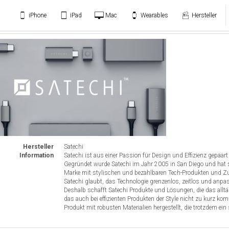
iPhone
iPad
Mac
Wearables
Hersteller
Hersteller
Satechi
Information
Satechi ist aus einer Passion für Design und Effizienz gepaart
Gegründet wurde Satechi im Jahr 2005 in San Diego und hat s
Marke mit stylischen und bezahlbaren Tech-Produkten und Zub
Satechi glaubt, das Technologie grenzenlos, zeitlos und anpa
Deshalb schafft Satechi Produkte und Lösungen, die das allt
das auch bei effizienten Produkten der Style nicht zu kurz ko
Produkt mit robusten Materialien hergestellt, die trotzdem ei