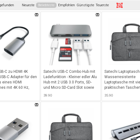
 gefunden
Neueste
Beliebteste
Empfohlen
Günstigste
Teuerste
SB-C zu HDMI 4K
Satechi USB-C Combo Hub mit
Satechi Laptoptasche
 USB-C Adapter für den
Ladefunktion - Kleiner edler Alu
Wasserresistente
s eines HDMI
Hub mit 2 USB 3.0 Ports, SD-
Laptoptasche mit vi
mes mit 4K 60 Hz,
und Micro SD-Card Slot sowie
praktischen Taschen
 Design - Space Gray
USB-C Ladeport - Space Gray
Vorderseite für all
39.90
35.90
bis 14" und Notebook 
Grau