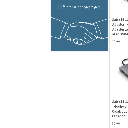
Händler werden
Satechi U
Adapter - 
Adapter 
aller USB
USB-A Port
11.90
Satechi U
- Hochwer
Gigabit Et
Ladeport,
Ports sow
99.90
MicroSD-C