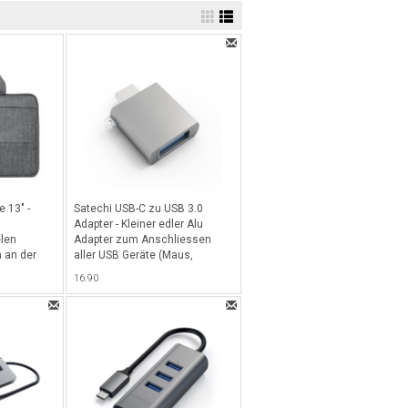
 13" -
Satechi USB-C zu USB 3.0
Adapter - Kleiner edler Alu
elen
Adapter zum Anschliessen
 an der
aller USB Geräte (Maus,
e MacBook
Tastatur, USB Sticks, etc) -
16.90
bis 13" -
Space Gray