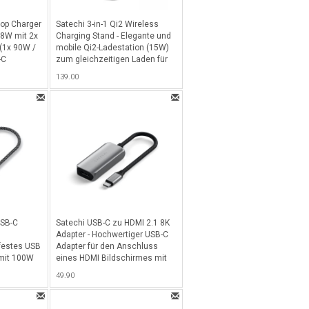
op Charger
Satechi 3-in-1 Qi2 Wireless
08W mit 2x
Charging Stand - Elegante und
(1x 90W /
mobile Qi2-Ladestation (15W)
-C
zum gleichzeitigen Laden für
 und 2x
iPhone, Apple Watch und
139.00
 Space Gray
AirPods inkl. Netzadapter für
USA/UK/EU/CAN - Space Gray-
Schwarz
USB-C
Satechi USB-C zu HDMI 2.1 8K
Adapter - Hochwertiger USB-C
festes USB
Adapter für den Anschluss
 mit 100W
eines HDMI Bildschirmes mit
USB 4.0
4K/120Hz oder 8K/60Hz 4K
49.90
0Gbit/s)
Auflösung - Space Gray
 - Space