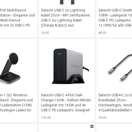
Port MultiDevice
Satechi USB-C zu Lightning
Satechi USB-C Deskt
Station - Elegante und
Kabel 25cm - MFI zertifiziertes
108W - Ladegerät 1
Multi-Device
USB-C zu Lightning Kabel
USB-C PD Ladeports 
on mit 2x USB-C PD
(Charge & Sync) aus
1x 18W) für alle USB
e Ports (je 20W), 2x
reissfestem Braid, nicht
MacBooks & Laptops
19.90
69.90
ts (je 12W) & 1x
verknotend, 25cm - Space Gray
USB-A Ports (12W) -
Charging Ladepad für
artphones, iPad,
c. - Space Gray
in-1 Qi2 Wireless
Satechi USB-C 4-Port GaN
Satechi USB4-C zu 
Stand - Elegante und
Charger 165W - Gallium Nitride
Braidkabel 25cm -
2-Ladestation (15W)
Ladegerät mit 165W und 4x
Hochwertiges, reiss
hzeitigen Laden für
USB-C PD Ladeports. Geeignet
4 Qualitätsladekbel
d AirPods - Space
für alle USB-C MacBooks &
Power Delivery und 
119.00
26.90
warz
Laptops, iPad Pro, etc. - Space
Datenübertragung (4
Gray
und 8K / 60Hz Video
Unterstützung, 25cm