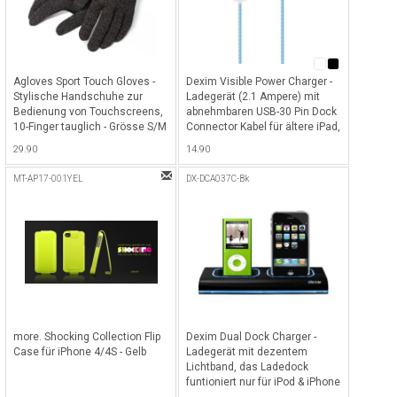
Agloves Sport Touch Gloves -
Dexim Visible Power Charger -
Stylische Handschuhe zur
Ladegerät (2.1 Ampere) mit
Bedienung von Touchscreens,
abnehmbaren USB-30 Pin Dock
10-Finger tauglich - Grösse S/M
Connector Kabel für ältere iPad,
- Schwarz
iPod & iPhone mit 30 Pin Dock -
29.90
14.90
Schwarz (Licht: Hellblau)
MT-AP17-001YEL
DX-DCA037C-Bk
more. Shocking Collection Flip
Dexim Dual Dock Charger -
Case für iPhone 4/4S - Gelb
Ladegerät mit dezentem
Lichtband, das Ladedock
funtioniert nur für iPod & iPhone
für zwei älteren iPod und