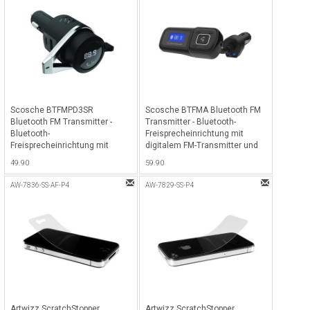
Scosche BTFMPD3SR
Scosche BTFMA Bluetooth FM
Bluetooth FM Transmitter -
Transmitter - Bluetooth-
Bluetooth-
Freisprecheinrichtung mit
Freisprecheinrichtung mit
digitalem FM-Transmitter und
digitalem FM-Transmitter und
10-Watt-USB-Autoladegerät -
49.90
59.90
18W USB-C und 12W USB-A
Schwarz
Ladeport - Silber
AW-7836-SS-AF-P4
AW-7829-SS-P4
Artwizz ScratchStopper
Artwizz ScratchStopper