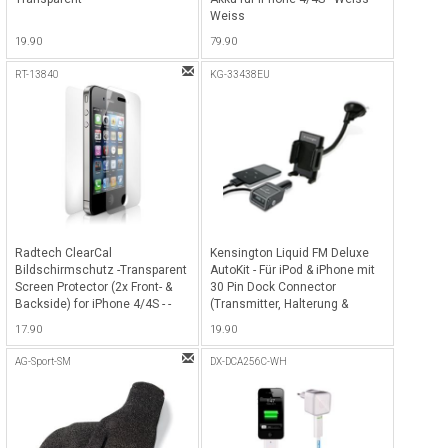
Weiss
19.90
79.90
RT-13840
KG-33438EU
Radtech ClearCal
Kensington Liquid FM Deluxe
Bildschirmschutz -Transparent
AutoKit - Für iPod & iPhone mit
Screen Protector (2x Front- &
30 Pin Dock Connector
Backside) for iPhone 4/4S - -
(Transmitter, Halterung &
Transparent
Ladegerät) - Schwarz
17.90
19.90
AG-Sport-SM
DX-DCA256C-WH