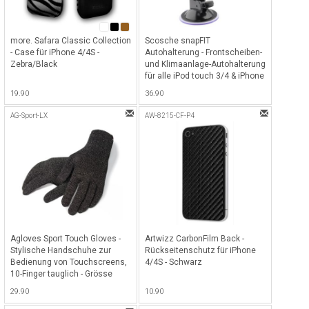
more. Safara Classic Collection
Scosche snapFIT
- Case für iPhone 4/4S -
Autohalterung - Frontscheiben-
Zebra/Black
und Klimaanlage-Autohalterung
für alle iPod touch 3/4 & iPhone
3/4/4S - Schwarz
19.90
36.90
AG-Sport-LX
AW-8215-CF-P4
Agloves Sport Touch Gloves -
Artwizz CarbonFilm Back -
Stylische Handschuhe zur
Rückseitenschutz für iPhone
Bedienung von Touchscreens,
4/4S - Schwarz
10-Finger tauglich - Grösse
L/XL - Schwarz
29.90
10.90