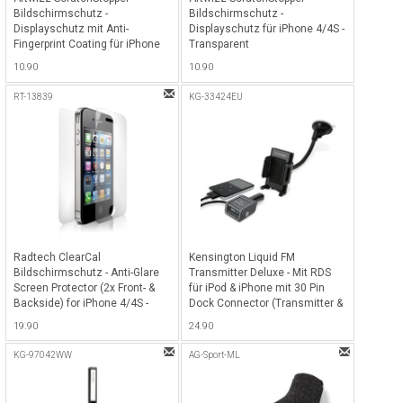
Bildschirmschutz -
Bildschirmschutz -
Displayschutz mit Anti-
Displayschutz für iPhone 4/4S -
Fingerprint Coating für iPhone
Transparent
4/4S - Transparent
10.90
10.90
RT-13839
KG-33424EU
Radtech ClearCal
Kensington Liquid FM
Bildschirmschutz - Anti-Glare
Transmitter Deluxe - Mit RDS
Screen Protector (2x Front- &
für iPod & iPhone mit 30 Pin
Backside) for iPhone 4/4S -
Dock Connector (Transmitter &
Transparent
Ladegerät) - Schwarz
19.90
24.90
KG-97042WW
AG-Sport-ML