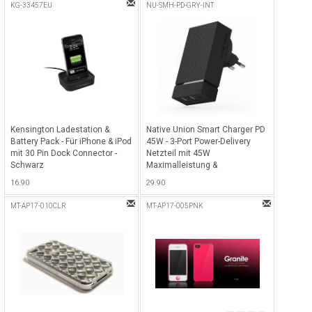
KG-33457EU
NU-SMH-PD-GRY-INT
Kensington Ladestation &
Native Union Smart Charger PD
Battery Pack - Für iPhone & iPod
45W - 3-Port Power-Delivery
mit 30 Pin Dock Connector -
Netzteil mit 45W
Schwarz
Maximalleistung &
internationalen Adaptern (EU,
16.90
29.90
UK & US) - Slate
MT-AP17-010CLR
MT-AP17-005PNK