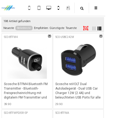
198 Artikel gefunden
Neueste
Beliebteste
Empfohlen
Günstigste
Teuerste
SCO-BTFM4
SCO-USBC242M
Scosche BTFM4 Bluetooth FM
Scosche reVOLT Dual
Transmitter - Bluetooth-
Autoladegerät - Dual USB Car
Freisprecheinrichtung mit
Charger 12W (2.4A) und
digitalem FM-Transmitter und
beleuchteten USB Ports für alle
2x USB-A Ladeport - Schwarz
Smartphones - Schwarz
39.90
29.90
SCO-BTFMPD3SR-SP
SCO-BTFMA