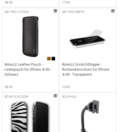
39.90
17.90
iPhone mit 30 Pin Dock
Connector (nicht kompatibel für
AW-7850-LP-P4-B
AW-7942-SSB-P4
iPod / iPhone mit Lightning
Dock) - Schwarz
Artwizz Leather Pouch -
Artwizz ScratchStopper -
Lederpouch für iPhone 4/4S -
Rückseitenschutz für iPhone
Schwarz
4/4S - Transparent
39.90
10.90
MT-AP13-002ZEB
SCO-IPH3G