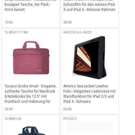
Booqpad Tasche, 3er Pack -
Schutzfilm für das weisse iPad
5mm kariert
3 und iPad 4 - Weisser Rahmen
13.90
39.90
TU-BSVO1112-BX
AW-0226-SJL-PAD2S
Tucano Svolta Small - Elegante,
Artwizz SeeJacket Leather
schlanke Tasche für MacBook
Folio - Elegantes Ledercase mit
& Notebooks bis 12.5" mit
Standfunktion für iPad 2/3 und
Frontfach und Halterung für
iPad 4 - Schwarz
Trolley - Bordeaux
29.90
29.90
TU-BPB15-B
PP-02572