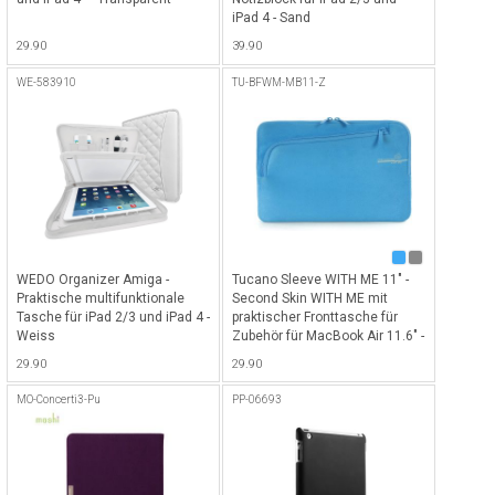
iPad 4 - Sand
29.90
39.90
WE-583910
TU-BFWM-MB11-Z
WEDO Organizer Amiga -
Tucano Sleeve WITH ME 11" -
Praktische multifunktionale
Second Skin WITH ME mit
Tasche für iPad 2/3 und iPad 4 -
praktischer Fronttasche für
Weiss
Zubehör für MacBook Air 11.6" -
Blau
29.90
29.90
MO-Concerti3-Pu
PP-06693