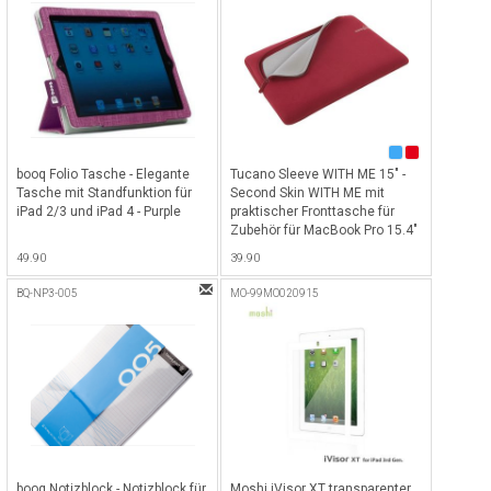
booq Folio Tasche - Elegante
Tucano Sleeve WITH ME 15" -
Tasche mit Standfunktion für
Second Skin WITH ME mit
iPad 2/3 und iPad 4 - Purple
praktischer Fronttasche für
Zubehör für MacBook Pro 15.4"
- Rot
49.90
39.90
BQ-NP3-005
MO-99MO020915
booq Notizblock - Notizblock für
Moshi iVisor XT transparenter