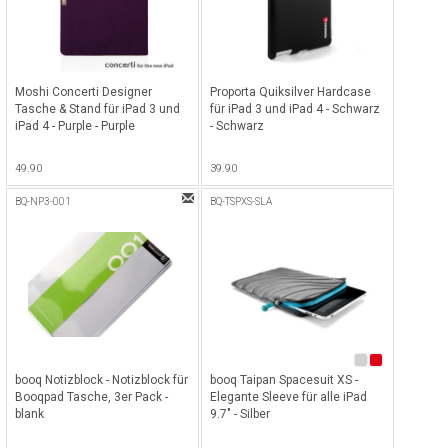
Moshi Concerti Designer
Proporta Quiksilver Hardcase
Tasche & Stand für iPad 3 und
für iPad 3 und iPad 4 - Schwarz
iPad 4 - Purple - Purple
- Schwarz
49.90
39.90
BQ-NP3-001
BQ-TSPXS-SLA
booq Notizblock - Notizblock für
booq Taipan Spacesuit XS -
Booqpad Tasche, 3er Pack -
Elegante Sleeve für alle iPad
blank
9.7" - Silber