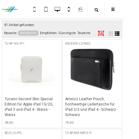
41 Artikel gefunden
Neueste
Beliebteste
Empfohlen
Günstigste
Teuerste
TU-BF-NU-IP-I
AW-8390-LS-PAD2
Tucano Second Skin Special
Artwizz Leather Pouch,
Edition für Apple iPad 1G/2G,
hochwertige Ledertasche für
iPad 3 und iPad 4 - Weiss -
iPad 2/3 und iPad 4 - Schwarz -
Weiss
Schwarz
36.90
79.90
BQ-FLI3-PPL
TU-BFWM-MB15-R