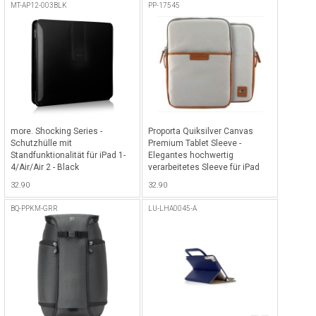
MT-AP12-003BLK
PP-17545
more. Shocking Series -
Proporta Quiksilver Canvas
Schutzhülle mit
Premium Tablet Sleeve -
Standfunktionalität für iPad 1-
Elegantes hochwertig
4/Air/Air 2 - Black
verarbeitetes Sleeve für iPad
Air & iPad 9.7" (2017 + 2018)
32.90
32.90
und 10" Tablets - Grau
BQ-PPKM-GRR
LU-LHA0045-A