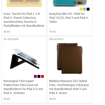
more. Tasche für iPad 2, 3 &
booq Boa Skin XS - Hülle für
iPad 4 - Pastel Collection,
iPad 1G/2G, iPad 3 und iPad 4 -
wunderschöne Tasche in
Türkis
Pastellfarben mit Standfunktion
für iPad 2/3 und iPad 4 - Gelb
39.90
19.90
KG-39592WW
MW-AHHB16
Kensington Folio Expert -
MarBlue Marware CEO Hybrid
Praktisches Folio-Case mit
Folio - Hochwertiges Foliocase
Standfunktion für iPad 2/3 und
mit Standfunktion iPad 3 und
iPad 4 - Schwarz
iPad 4 - Braun
29.90
39.90