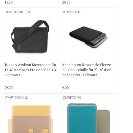
13.90
29.90
TU-WOMS-MB15-M
KG-62911EU
Tucano Workout Messenger für
Kensington Reversible Sleeve
15.4" MacBook Pro und iPad 1-4
9" - Schutzhülle für 7" - 9" iPad
- Schwarz
oder Tablet - Schwarz
69.90
9.90
MT-AP19-005YEL
BQ-BSKXS-TRS