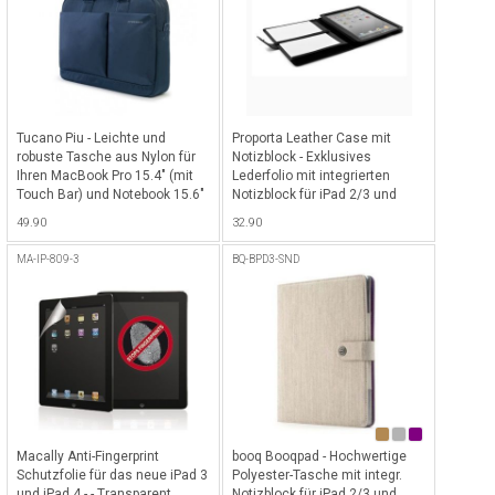
Tucano Piu - Leichte und
Proporta Leather Case mit
robuste Tasche aus Nylon für
Notizblock - Exklusives
Ihren MacBook Pro 15.4" (mit
Lederfolio mit integrierten
Touch Bar) und Notebook 15.6"
Notizblock für iPad 2/3 und
- Blau
iPad 4 - Schwarz
49.90
32.90
MA-IP-809-3
BQ-BPD3-SND
Macally Anti-Fingerprint
booq Booqpad - Hochwertige
Schutzfolie für das neue iPad 3
Polyester-Tasche mit integr.
und iPad 4 - - Transparent
Notizblock für iPad 2/3 und