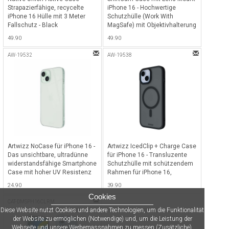
Strapazierfähige, recycelte
iPhone 16 - Hochwertige
iPhone 16 Hülle mit 3 Meter
Schutzhülle (Work With
Fallschutz - Black
MagSafe) mit Objektivhalterung
aus Aluminium für iPhone 16
49.90
49.90
(MagSafe) - Clear
AW-19532
AW-19538
Artwizz NoCase für iPhone 16 -
Artwizz IcedClip + Charge Case
Das unsichtbare, ultradünne
für iPhone 16 - Transluzente
widerstandsfähige Smartphone
Schutzhülle mit schützendem
Case mit hoher UV Resistenz
Rahmen für iPhone 16,
für iPhone 16 - Transparent
kompatibel mit MagSafe - Night-
24.90
39.90
Black
Cookies
CAT-DMSPH16CLRM
Diese Website nutzt Cookies und andere Technologien, um die Funktionalität
der Website zu ermöglichen (Notwendige) und, um die Leistung der
Webseite und unsere Werbemassnahmen zu messen (Zusätzliche).