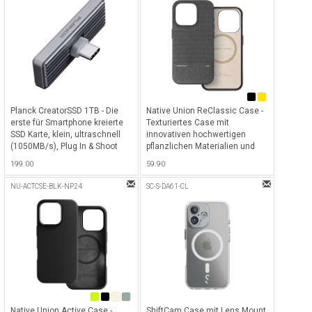
Planck CreatorSSD 1TB - Die
Native Union ReClassic Case -
erste für Smartphone kreierte
Texturiertes Case mit
SSD Karte, klein, ultraschnell
innovativen hochwertigen
(1050MB/s), Plug In & Shoot
pflanzlichen Materialien und
(direkt auf SSD aufnehmen) &
100% recycelter Rahmen für
199.00
59.90
1TB Speicher - Grau
iPhone 16, kompatibel mit
MagSafe - Black
NU-ACTCSE-BLK-NP24
SC-S-DA61-CL
Native Union Active Case -
ShiftCam Case mit Lens Mount