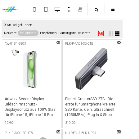
9 Artikel gefunden
Neueste
Beliebteste
Empfohlen
Günstigste
Teuerste
AW-8181-3803
PLK-P-AA01-SG-2TB
Artwizz SecondDisplay
Planck CreatorSSD 2TB - Die
Bildschirmschutz -
erste für Smartphone kreierte
Displayschutz aus 100% Glas
SSD Karte, klein, ultraschnell
für iPhone 15, iPhone 15 Pro
(1050MB/s), Plug In & Shoot
und iPhone 16 - Transparent
(direkt auf SSD aufnehmen) &
16.90
319.00
2TB Speicher - Grau
PLK-P-AA01-SG-1TB
NU-RECLA-BLK-NP24