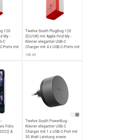
ug 120
Twelve South PlugBug 120
nd My -
(EU/UK) mit Apple Find My -
B-C
Kleiner eleganter USB-C
C-Ports mit
Charger mit 4 x USB-C-Ports mit
ng,
120 Watt Totalleistung,
109.00
 Find My
kompatibel mit Apple Find My
S Geräte
Netzwerk für alle iOS Geräte -
Weiss-Rot
- Weiss-
 -
Twelve South PowerBug -
es Folio
Kleiner eleganter USB-C
(2022) &
Charger mit 1 x USB-C-Port mit
35 Watt Leistung sowie