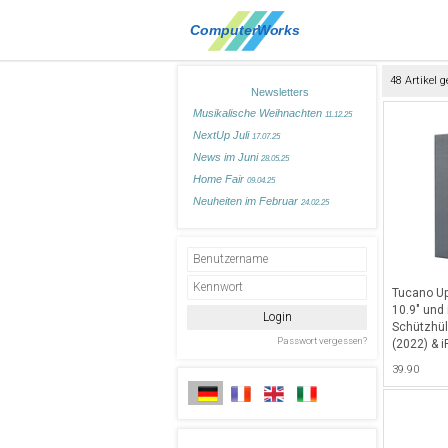
48 Artikel 
Newsletters
Musikalische Weihnachten
11.12.25
NextUp Juli
17.07.25
News im Juni
28.05.25
Home Fair
09.04.25
Neuheiten im Februar
24.02.25
Tucano Up
10.9" und 
Schützhüll
(2022) & i
Apple Pen
39.90
mit Standf
verschied
Grey