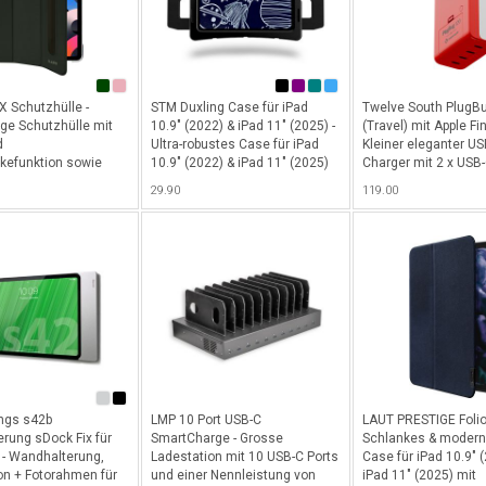
 Schutzhülle -
STM Duxling Case für iPad
Twelve South PlugB
ge Schutzhülle mit
10.9" (2022) & iPad 11" (2025) -
(Travel) mit Apple Fi
d
Ultra-robustes Case für iPad
Kleiner eleganter US
kefunktion sowie
10.9" (2022) & iPad 11" (2025)
Charger mit 2 x USB-
il Abteil für iPad iPad
um den Schulalltag zu
120 Watt Totalleistu
29.90
119.00
2) & iPad 11" (2025) -
meistern mit vielseitig
kompatibel mit Apple
reen
verstellbaren
Netzwerk für alle iO
Betrachtungswinkel,
inkl. Adapter für
innovatives Zwei-Griff-Design
US/CN/AU/EU/UK/KR 
für einfaches Tragen,
Rot
stoßabsorbierendes Material
mit transparenter Rückseite für
Asset-Tagging sowie einfacher
Zugriff auf Power- und
Lautstärketasten - Schwarz
ngs s42b
LMP 10 Port USB-C
LAUT PRESTIGE Folio
rung sDock Fix für
SmartCharge - Grosse
Schlankes & modern
" - Wandhalterung,
Ladestation mit 10 USB-C Ports
Case für iPad 10.9" 
on + Fotorahmen für
und einer Nennleistung von
iPad 11" (2025) mit