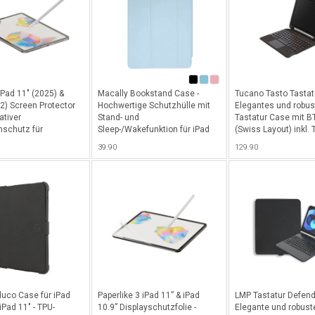
iPad 11" (2025) &
Macally Bookstand Case -
Tucano Tasto Tastat
22) Screen Protector
Hochwertige Schutzhülle mit
Elegantes und robus
ativer
Stand- und
Tastatur Case mit BT
mschutz für
Sleep-/Wakefunktion für iPad
(Swiss Layout) inkl.
ller, Künstler und
10.9" (2022) & iPad 11" (2025),
und cleverer Halteru
39.90
129.90
cher für iPad 10.9"
transparenter Rückseite und
Apple Pencil / Logi C
Pad 11" (2025) -
genialer Apple Pencil
Tucano Active Stylus
nt
Straphalterung - Blau
iPad 10.9 (2022), iPa
(2020 - 2022), iPad 1
iPad Pro 11" (2021 - 
Schwarz
uco Case für iPad
Paperlike 3 iPad 11” & iPad
LMP Tastatur Defend
iPad 11" - TPU-
10.9” Displayschutzfolie -
Elegante und robust