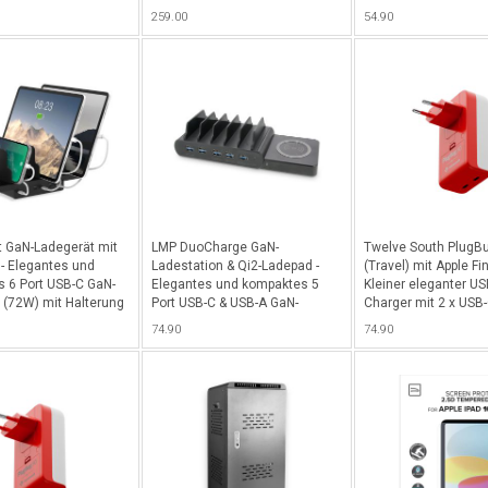
 iPad Installation,
max. 350W (35W pro Port) ideal
Standfunktion sowie
259.00
54.90
bar, für iPad 10.9"
für MacBooks, iPads, iPhones,
Abteil für Apple Penci
Pad 11" (2025) mit
Laptops, Tablets &
erputz-Netzteil
Smartphones - Schwarz
hältlich - Silber
t GaN-Ladegerät mit
LMP DuoCharge GaN-
Twelve South PlugB
 - Elegantes und
Ladestation & Qi2-Ladepad -
(Travel) mit Apple Fi
 6 Port USB-C GaN-
Elegantes und kompaktes 5
Kleiner eleganter US
 (72W) mit Halterung
Port USB-C & USB-A GaN-
Charger mit 2 x USB-
6 Geräte, ideal für
Ladegerät (150W) mit
50 Watt Totalleistun
74.90
74.90
martphones, iPads &
Halterung für bis zu 5 Geräte
kompatibel mit Apple
 Schwarz
sowie Qi2 Ladepad, ideal für
Netzwerk für alle iO
iPhone, Smartphones, iPads &
inkl. Adapter für
Tablets - Schwarz
US/CN/AU/EU/UK/KR 
Rot