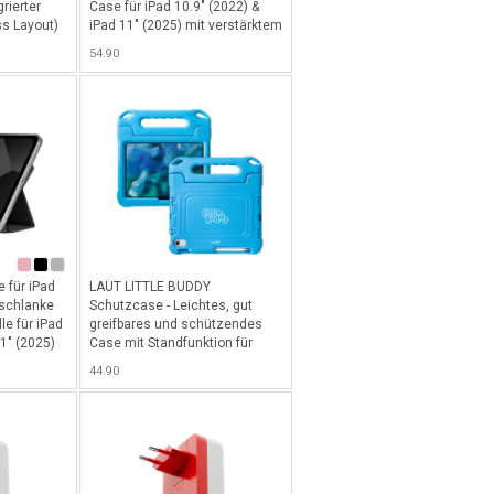
rierter
Case für iPad 10.9" (2022) &
ss Layout)
iPad 11" (2025) mit verstärktem
h für iPad
Eckschutz, Stand-, Ein/Aus-
54.90
d 11"
Funktion sowie cleverem Abteil
für Apple Pencil - Ohne
Retailverpackung
(Mindestbest.menge 20 Stk.) -
Schwarz
 für iPad
LAUT LITTLE BUDDY
raschlanke
Schutzcase - Leichtes, gut
le für iPad
greifbares und schützendes
11" (2025)
Case mit Standfunktion für
ückseite
Kinder für iPad 10.9" (2022) &
44.90
iPads
iPad 11" (2025) - Blau
ssen -