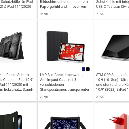
 Schutzhülle für iPad
Bildschirmschutz mit echtem
Schutzhülle mit integ
2) & iPad 11" (2025)
Papiergefühl und innovativem
USB-C Tastatur (Swi
eltem Kunststoff mit
Butterfly-Applikationssystem
mit internem Stiftfac
44.90
79.90
hem
für Schriftsteller, Künstler und
10.9" (10. Gen) & iPa
rschluss und
Notizenmacher für iPad 11”
(2025) - Schwarz
für Apple Pencil &
(2025) & iPad 10.9” (2022-2024)
on - Schwarz
- Transparent
lus Case - Schock
LMP SlimCase - Hochwertiges
STM OPP Schutzhülle
s Case für iPad 10.9"
Anti-Impact Case mit 3
10.9 (10. Gen) - Ult
Pad 11" (2025) mit
verschiedenen
und sturzsichere Hül
em Eckschutz, Stand-,
Standpositionen, transparenter
10.9" (2022) & iPad 
Funktion sowie
Rückseite,
mit transparenter R
22.90
29.90
bteil für Apple Pencil
Sleep-/Wakefunktion &
um die Eleganz des 
cleverem Abteil für Apple Pencil
durchscheinen zu la
oder andere digitale Stifte für
Schwarz
iPad 10.9" (2022) & iPad 11"
(2025) - Schwarz