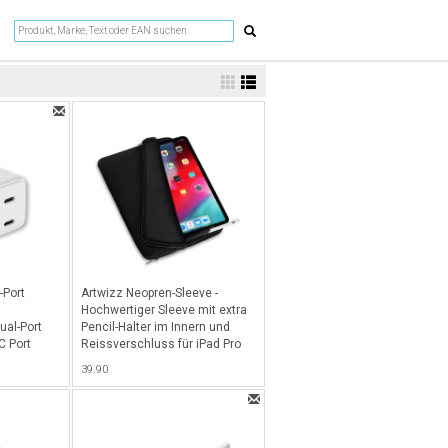
-Port
Artwizz Neopren-Sleeve -
Hochwertiger Sleeve mit extra
ual-Port
Pencil-Halter im Innern und
C Port
Reissverschluss für iPad Pro
rtphones,
11" (2018 - 2025), iPad Air
39.90
 USB-C
10.9", iPad 10.2" und iPad Pro
10.5" - Schwarz