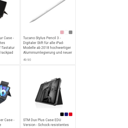
ur Case -
Tucano Stylus Pencil 3 -
tes
Digitaler Stift für alle iPad-
-Tastatur
Modelle ab 2018 hochwertiger
 Trackpad
Aluminiumlegierung und neuer
ng für
längerer Batteriedauer bis 15h,
49.90
rayon /
inkl. USB-C Ladekabel - White
 Pen für
d Air 10.9"
1" (2025),
2022) -
er Case -
STM Dux Plus Case EDU
e
Version - Schock resistentes