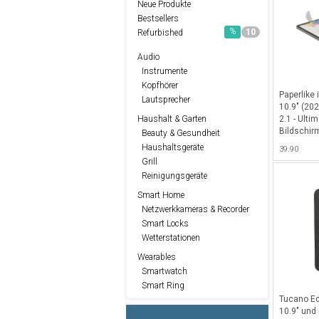
Neue Produkte
Bestsellers
%
10
Refurbished
Audio
Instrumente
Kopfhörer
Paperlike 
Lautsprecher
10.9" (20
2.1 - Ultim
Haushalt & Garten
Bildschir
Beauty & Gesundheit
Schriftste
Haushaltsgeräte
39.90
Notizenma
Grill
(2022) & i
Reinigungsgeräte
Transpare
Smart Home
Netzwerkkameras & Recorder
Smart Locks
Wetterstationen
Wearables
Smartwatch
Smart Ring
Tucano Ed
10.9" und 