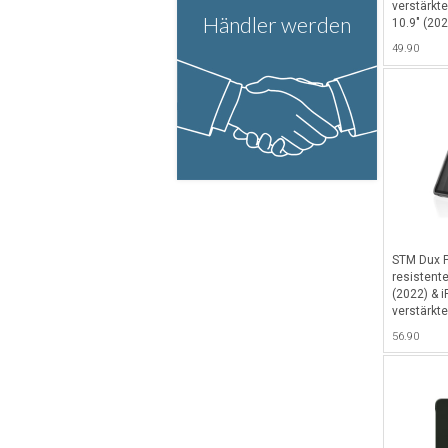
verstärkte
Händler werden
10.9" (202
aus recyc
49.90
praktisc
Magnetve
Halterung 
Logi Cray
STM Dux P
resistente
(2022) & i
verstärkt
Ein/Aus- 
56.90
cleverem A
- Schwarz