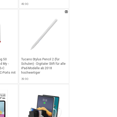
 cleverem
Magsafe (Qi2) Pad für alle Qi2-
49.90
l - Indigo
fähigen Geräte - Slate
ug 50
Tucano Stylus Pencil 2 (für
nd My -
Schulen) - Digitaler Stift für alle
B-C
iPad-Modelle ab 2018
C-Ports mit
hochwertiger
g,
Aluminiumlegierung und neuer
39.90
 Find My
längerer Batteriedauer bis 15h,
S Geräte
inkl. USB-C Ladekabel (Bulk,
ohne Retailverpackung - Weiss
- Weiss-