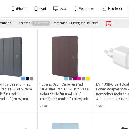
iPhone
iPad
Mac
Wearables
Hersteller
gefunden
Neueste
Beliebteste
Empfohlen
Günstigste
Teuerste
 Plus Case für iPad
Tucano Satin Case für iPad
LMP USB-C GaN Dual
iPad 11" - Folio Case
10.9" und iPad 11" - Satin Case
Power Adapter 35W -
e für iPad 10.9"
Schutzhülle für iPad 10.9"
Kompakter mobiler D
Pad 11" (2025) mit
(2022) und iPad 11" (2025) inkl.
Adapter mit 2 x USB-
cil-Halterung sowie
Pencil-Halterung und mit
(35W), ideal für Sma
44.90
16.90
unktion in
Standfunktion in
Tablets oder andere
enen Winkeln - Dark
verschiedenen Winkeln - Purple
Geräte - Weiss