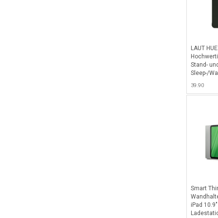
LAUT HUEX
Hochwerti
Stand- un
Sleep-/Wa
Apple Penc
39.90
10.9" (202
Military G
Smart Thi
Wandhalte
iPad 10.9
Ladestati