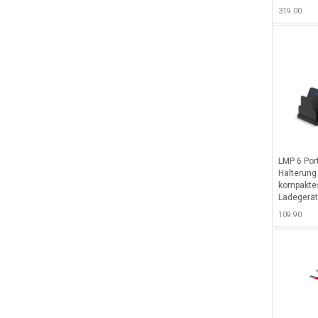
dauerhafte
319.00
abschliess
(2022) & i
USB-C, Unt
optional er
LMP 6 Por
Halterung
kompaktes
Ladegerät
für bis zu 
109.90
iPhone, S
Tablets -