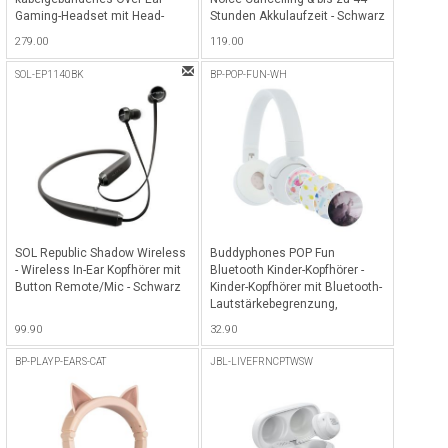
Gaming-Headset mit Head-
Stunden Akkulaufzeit - Schwarz
Tracking-Funktion
279.00
119.00
QuantumSPHERE 360 -
Schwarz
SOL-EP1140BK
BP-POP-FUN-WH
SOL Republic Shadow Wireless
Buddyphones POP Fun
- Wireless In-Ear Kopfhörer mit
Bluetooth Kinder-Kopfhörer -
Button Remote/Mic - Schwarz
Kinder-Kopfhörer mit Bluetooth-
Lautstärkebegrenzung,
SafeAudio 85/94 dB Hörmodus,
99.90
32.90
24 Stunden Akkulaufzeit,
kabellose faltbare On-Ear-
BP-PLAYP-EARS-CAT
JBL-LIVEFRNCPTWSW
Kopfhörer für Kinder mit
Mikrofon - Snow White