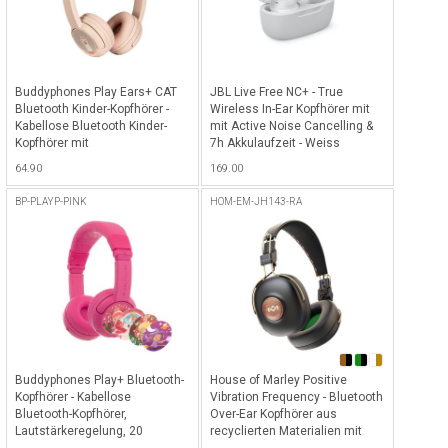
Buddyphones Play Ears+ CAT
JBL Live Free NC+ - True
Bluetooth Kinder-Kopfhörer -
Wireless In-Ear Kopfhörer mit
Kabellose Bluetooth Kinder-
mit Active Noise Cancelling &
Kopfhörer mit
7h Akkulaufzeit - Weiss
Lautstärkenbegrenzung, 24
64.90
169.00
Stunden Akkulaufzeit,
Sprachverbesserung,
BP-PLAYP-PINK
HOM-EM-JH143-RA
StudyModus & Katzen-Ohren -
Rosa
Buddyphones Play+ Bluetooth-
House of Marley Positive
Kopfhörer - Kabellose
Vibration Frequency - Bluetooth
Bluetooth-Kopfhörer,
Over-Ear Kopfhörer aus
Lautstärkeregelung, 20
recyclierten Materialien mit
Stunden Akkulaufzeit, 3
34h Akkulaufzeit - Rasta