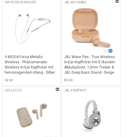
Stunden Akkulaufzeit - Orange
VM-FRZM-W-WSILVER
JBL-WFLEXBEG
V-MODA Forza Metallo
JBL Wave Flex - True Wireless
Wireless - Phänomenaler
In-Ear Kopfhörer mit 8 Stunden
Wireless In-Ear Kopfhörer mit
Akkulaufzeit, 12mm Treiber &
hervorragendem Klang - Silber
JBL Deep Bass Sound - Beige
59.90
89.90
LEX-LA127C
JBL-E40BTWHT