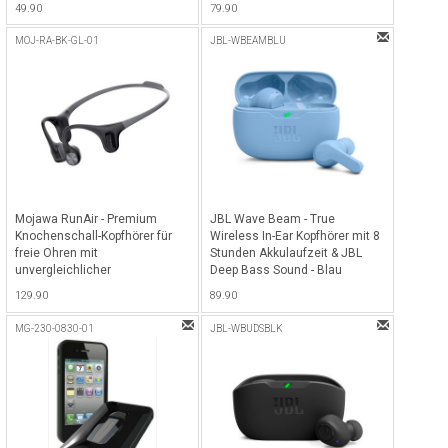
49.90
79.90
Lautstärkeeinstellungen - Pink
MOJ-RA-BK-GL-01
JBL-WBEAMBLU
Mojawa RunAir - Premium
JBL Wave Beam - True
Knochenschall-Kopfhörer für
Wireless In-Ear Kopfhörer mit 8
freie Ohren mit
Stunden Akkulaufzeit & JBL
unvergleichlicher
Deep Bass Sound - Blau
Soundqualität - Schwarz
129.90
89.90
MG-230-0830-01
JBL-WBUDSBLK