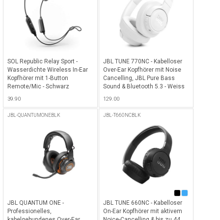
SOL Republic Relay Sport -
JBL TUNE 770NC - Kabelloser
Wasserdichte Wireless In-Ear
Over-Ear Kopfhörer mit Noise
Kopfhörer mit 1-Button
Cancelling, JBL Pure Bass
Remote/Mic - Schwarz
Sound & Bluetooth 5.3 - Weiss
39.90
129.00
JBL-QUANTUMONEBLK
JBL-T660NCBLK
JBL QUANTUM ONE -
JBL TUNE 660NC - Kabelloser
Professionelles,
On-Ear Kopfhörer mit aktivem
kabelgebundenes Over-Ear
Noice-Cancelling & bis zu 44