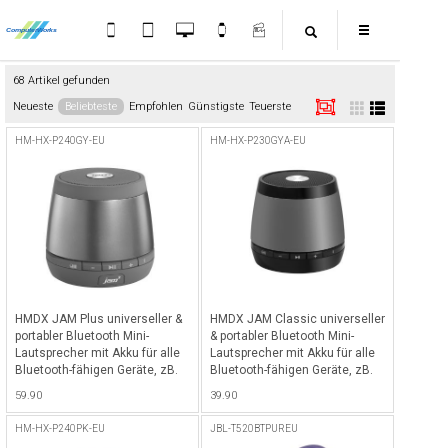
68 Artikel gefunden
Neueste
Beliebteste
Empfohlen
Günstigste
Teuerste
HM-HX-P240GY-EU
HM-HX-P230GYA-EU
HMDX JAM Plus universeller &
HMDX JAM Classic universeller
portabler Bluetooth Mini-
& portabler Bluetooth Mini-
Lautsprecher mit Akku für alle
Lautsprecher mit Akku für alle
Bluetooth-fähigen Geräte, zB.
Bluetooth-fähigen Geräte, zB.
iPhone, iPad etc. - Grau - Grau
iPhone, iPad etc. - Grau - Grau
59.90
39.90
HM-HX-P240PK-EU
JBL-T520BTPUREU