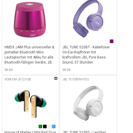
HMDX JAM Plus universeller &
JBL TUNE 520BT - Kabelloser
portabler Bluetooth Mini-
On-Ear-Kopfhörer mit
Lautsprecher mit Akku für alle
kraftvollem JBL Pure Bass
Bluetooth-fähigen Geräte, zB.
Sound, 57 Stunden
iPhone, iPad etc. - Pink - Pink
Akkulaufzeit & Bluetooth 5.3 -
59.90
59.90
Violett
HOM-EM-JE123-SB
JBL-T510BTWHTEU
House of Marley Little Bird True
JBL TUNE 510BT - Leichter