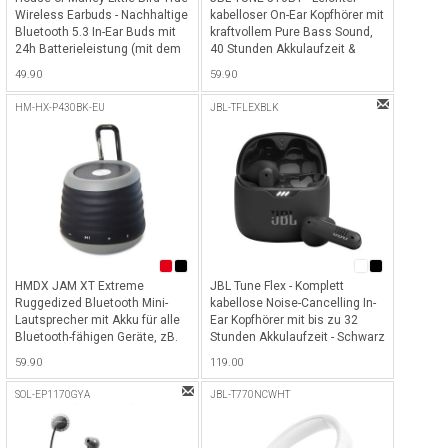
Wireless Earbuds - Nachhaltige
kabelloser On-Ear Kopfhörer mit
Bluetooth 5.3 In-Ear Buds mit
kraftvollem Pure Bass Sound,
24h Batterieleistung (mit dem
40 Stunden Akkulaufzeit &
Gehäuse) und USB-C Kabel
Bluetooth 5.0 - Weiss
49.90
59.90
zum schnellen Laden -
Signature Black
HM-HX-P430BK-EU
JBL-TFLEXBLK
HMDX JAM XT Extreme
JBL Tune Flex - Komplett
Ruggedized Bluetooth Mini-
kabellose Noise-Cancelling In-
Lautsprecher mit Akku für alle
Ear Kopfhörer mit bis zu 32
Bluetooth-fähigen Geräte, zB.
Stunden Akkulaufzeit - Schwarz
iPhone, iPad etc. - Schwarz -
59.90
119.00
Schwarz
SOL-EP1170GYA
JBL-T770NCWHT