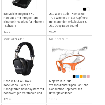
ID8-Mobile MogoTalk XD
JBL Wave Buds - Kompakte
Hardcase mit integriertem
True Wireless In-Ear Kopfhörer
Bluetooth Headset für iPhone 4
mit 8 Stunden Akkulaufzeit &
- Schwarz
JBL Deep Bass Sound -
Schwarz
59.90
69.90
RO-BO-WAZA-AIR-B
MOJ-RP-OE-GL-01
Boss WAZA AIR BASS -
Mojawa Run Plus -
Kabelloses Over-Ear
Wasserdichter Open-Ear Bone
Bassgitarren-Soundsystem mit
Conduction Kopfhörer mit
hochwertigen Verstärker- und
unvergleichlicher
Effektsounds sowie Bluetooth
Soundqualität, 32 GB internem
459.00
139.90
Audio-Streaming - Schwarz
Musikspeicher und bis zu 8