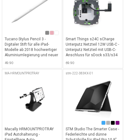
Tucano Stylus Pencil 3 -
Smart Things s24C sCharge
Digitaler Stift für alle iPad-
Unterputz Netzteil 12W USB-C -
Modelle ab 2018 hochwertiger
Unterputz Netzteil mit USB-C-
Aluminiumlegierung und neuer
Anschluss für sDock s33/s34
längerer Batteriedauer bis 15h,
Halterungen - Silber
49.90
69.90
inkl. USB-C Ladekabel - White
MA-HRMOUNTPROTRAY
stm-222-383KX-01
Macally HRMOUNTPROTRAY
STM Studio The Smarter Case -
iPad Autohalterung -
Federleichte und dünne
Einstellbare Auto-
Schutzhülle für iPad Pro 10.9"