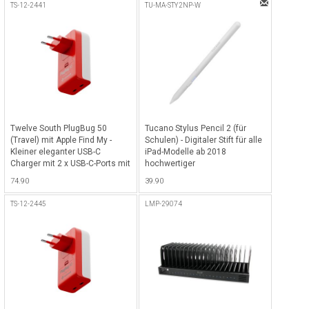
Tablets - Schwarz
sowie Qi2 Ladepad, ideal für
TS-12-2441
TU-MA-STY2NP-W
iPhone, Smartphones, iPads &
Tablets - Schwarz
Twelve South PlugBug 50
Tucano Stylus Pencil 2 (für
(Travel) mit Apple Find My -
Schulen) - Digitaler Stift für alle
Kleiner eleganter USB-C
iPad-Modelle ab 2018
Charger mit 2 x USB-C-Ports mit
hochwertiger
50 Watt Totalleistung,
Aluminiumlegierung und neuer
74.90
39.90
kompatibel mit Apple Find My
längerer Batteriedauer bis 15h,
Netzwerk für alle iOS Geräte
inkl. USB-C Ladekabel (Bulk,
TS-12-2445
LMP-29074
inkl. Adapter für
ohne Retailverpackung - Weiss
US/CN/AU/EU/UK/KR - Weiss-
Rot