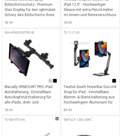
Bildschirmschutz - Premium
iPad 12.9" - Hochwertiger
Glas Display für den optimalen
Sleeve mit extra Pencil-Halter
Schutz des Bildschirms Ihres
im Innern und Reissverschluss
iPad Pro 12.9" (2018 - 2021) -
für alle iPad Pro 12.9" & 13"
39.90
36.90
Transparent
(2018 - 2025) - Schwarz
MA-HRMOUNTPRO-B
TS-12-2143
Macally HRMOUNT PRO iPad
Twelve South HoverBar Duo mit
Autohalterung - Einstellbare
Snap für iPad - Verstellbare
Auto-Kopfstützhalterung für
Klemm- & Stand-Halterung aus
alle iPads, dreh- und
hochwertigem Aluminium für
schwenkbar - Schwarz
alle iPads mit Quick-Release
36.90
89.90
System - Schwarz
TU-MA-STY3-W
SMT-sCh-12W-USB-C