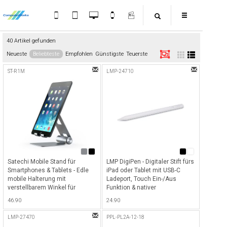
40 Artikel gefunden
Neueste
Beliebteste
Empfohlen
Günstigste
Teuerste
ST-R1M
LMP-24710
Satechi Mobile Stand für
LMP DigiPen - Digitaler Stift fürs
Smartphones & Tablets - Edle
iPad oder Tablet mit USB-C
mobile Halterung mit
Ladeport, Touch Ein-/Aus
verstellbarem Winkel für
Funktion & nativer
Smartphones, iPads und
Handerkennung sowie
46.90
24.90
Tablets, ideal für Skype- und
magnetischer Befestigung am
Facetime Anrufe oder Filme
iPad inkl. 2 x Ersatzspitzen -
LMP-27470
PPL-PL2A-12-18
schauen - Space Gray
Weiss