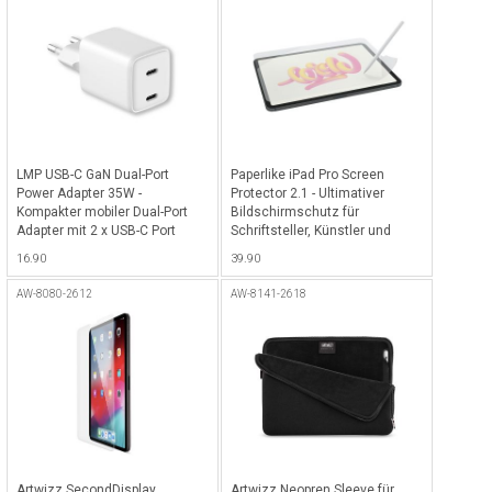
LMP USB-C GaN Dual-Port
Paperlike iPad Pro Screen
Power Adapter 35W -
Protector 2.1 - Ultimativer
Kompakter mobiler Dual-Port
Bildschirmschutz für
Adapter mit 2 x USB-C Port
Schriftsteller, Künstler und
(35W), ideal für Smartphones,
Notizenmacher für iPad Pro
16.90
39.90
Tablets oder andere USB-C
12.9" (2018 - 2022) -
Geräte - Weiss
Transparent
AW-8080-2612
AW-8141-2618
Artwizz SecondDisplay
Artwizz Neopren Sleeve für