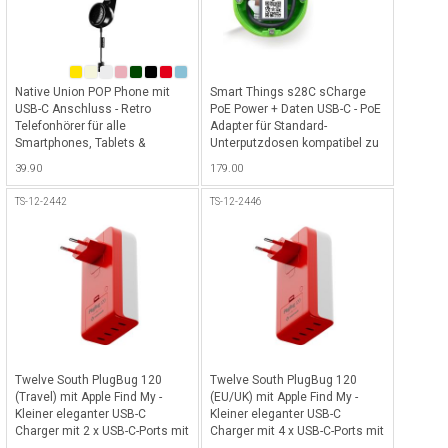
Native Union POP Phone mit
Smart Things s28C sCharge
USB-C Anschluss - Retro
PoE Power + Daten USB-C - PoE
Telefonhörer für alle
Adapter für Standard-
Smartphones, Tablets &
Unterputzdosen kompatibel zu
Laptops mit USB-C Anschluss,
allen sDock Fix Halterungen mit
39.90
179.00
ideal für klare Gespräche mit
integriertem USB-C Kabel,
hochwertigem Mikrofon &
30cm - Grün-Schwarz
TS-12-2442
TS-12-2446
Lautsprecher (optimiert für
Videoanrufe & Online-
Meetings) - Black
Twelve South PlugBug 120
Twelve South PlugBug 120
(Travel) mit Apple Find My -
(EU/UK) mit Apple Find My -
Kleiner eleganter USB-C
Kleiner eleganter USB-C
Charger mit 2 x USB-C-Ports mit
Charger mit 4 x USB-C-Ports mit
120 Watt Totalleistung,
120 Watt Totalleistung,