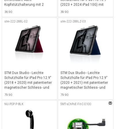
Kopfstützhalterung mit 2
(2023 + 2024 iPad 10G) mit
Positionen und integrierter
patentierter magnetischer
36.90
39.90
Tischablage für alle iPads,
Schliess- und Standfunktion -
dreh- und schwenkbar -
Schwarz
stm-222-288L-02
stm-222-288LZ-03
Schwarz
STM Dux Studio - Leichte
STM Dux Studio - Leichte
Schutzhülle für iPad Pro 12.9"
Schutzhülle für iPad Pro 12.9"
(2018 + 2020) mit patentierter
(2020 + 2021) mit patentierter
magnetischer Schliess- und
magnetischer Schliess- und
Standfunktion - Dark Red
Standfunktion - Midnight Blue
79.90
79.90
NU-POP-P-BLK
SMT-sChPoE-Fit-C-0100