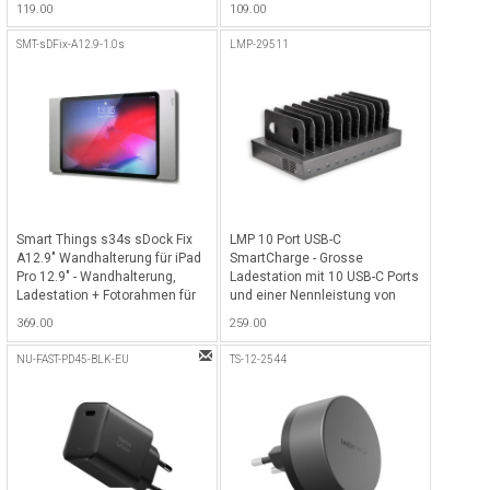
119.00
109.00
kompatibel mit Apple Find My
kompatibel mit Apple Find My
Netzwerk für alle iOS Geräte
Netzwerk für alle iOS Geräte -
SMT-sDFix-A12.9-1.0s
LMP-29511
inkl. Adapter für
Weiss-Rot
US/CN/AU/EU/UK/KR - Weiss-
Rot
Smart Things s34s sDock Fix
LMP 10 Port USB-C
A12.9" Wandhalterung für iPad
SmartCharge - Grosse
Pro 12.9" - Wandhalterung,
Ladestation mit 10 USB-C Ports
Ladestation + Fotorahmen für
und einer Nennleistung von
dauerhafte iPad Installation,
max. 350W (35W pro Port) ideal
369.00
259.00
abschliessbar, für iPad Pro
für MacBooks, iPads, iPhones,
12.9" 3. - 5G mit USB-C (2018 -
Laptops, Tablets &
NU-FAST-PD45-BLK-EU
TS-12-2544
2022), Unterputz-Netzteil
Smartphones - Schwarz
optional erhältlich - Silber