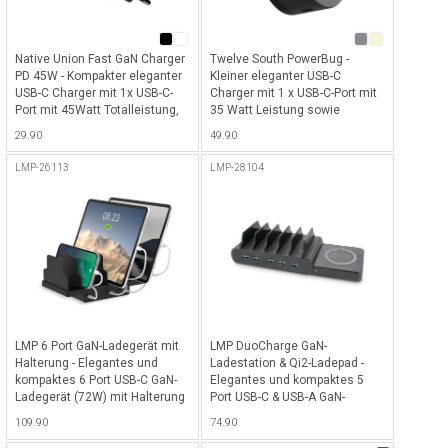
Native Union Fast GaN Charger
Twelve South PowerBug -
PD 45W - Kompakter eleganter
Kleiner eleganter USB-C
USB-C Charger mit 1x USB-C-
Charger mit 1 x USB-C-Port mit
Port mit 45Watt Totalleistung,
35 Watt Leistung sowie
besteht aus 90% recyceltem
Magsafe (Qi2) Pad für alle Qi2-
29.90
49.90
Kunststoff - Black
fähigen Geräte - Slate
LMP-26113
LMP-28104
LMP 6 Port GaN-Ladegerät mit
LMP DuoCharge GaN-
Halterung - Elegantes und
Ladestation & Qi2-Ladepad -
kompaktes 6 Port USB-C GaN-
Elegantes und kompaktes 5
Ladegerät (72W) mit Halterung
Port USB-C & USB-A GaN-
für bis zu 6 Geräte, ideal für
Ladegerät (150W) mit
109.90
74.90
iPhone, Smartphones, iPads &
Halterung für bis zu 5 Geräte