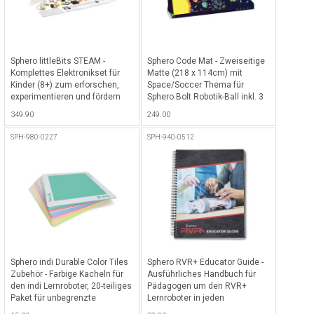
Sphero littleBits STEAM -
Sphero Code Mat - Zweiseitige
Komplettes Elektronikset für
Matte (218 x 114cm) mit
Kinder (8+) zum erforschen,
Space/Soccer Thema für
experimentieren und fördern
Sphero Bolt Robotik-Ball inkl. 3
der Kreativität mit Doodle
Sätze von Aktivitätskarten -
349.90
249.00
Wizard, Circuit Car & Launcher
Dunkelblau-Hellgrün
inkl. gratis Apps - Weiss-Violett
SPH-980-0227
SPH-940-0512
Sphero indi Durable Color Tiles
Sphero RVR+ Educator Guide -
Zubehör - Farbige Kacheln für
Ausführliches Handbuch für
den indi Lernroboter, 20-teiliges
Pädagogen um den RVR+
Paket für unbegrenzte
Lernroboter in jeden
Möglichkeiten - Mehrfarbig
Inhaltsbereich einzubinden -