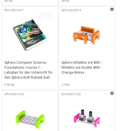
65.00
59.90
Grau
SPH-990-0471
SPH-650-0074
Sphero Computer Science
Sphero littleBits w4 AND -
Foundations Course 1 -
littleBits w4 double AND -
Lehrplan für den Unterricht für
Orange-Weiss
den Sphero Bolt Robotik Ball
(nur in Englisch)
219.90
17.90
SPH-650-0109
SPH-650-0130