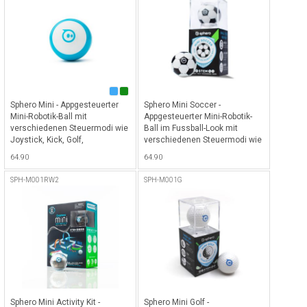
Sphero Mini - Appgesteuerter
Sphero Mini Soccer -
Mini-Robotik-Ball mit
Appgesteuerter Mini-Robotik-
verschiedenen Steuermodi wie
Ball im Fussball-Look mit
Joystick, Kick, Golf,
verschiedenen Steuermodi wie
Gesichtsausdruckssteuerung
Joystick, Kick, Golf,
64.90
64.90
sowie Games und vieles mehr -
Gesichtsausdruckssteuerung
Blau
sowie Games und vieles mehr -
SPH-M001RW2
SPH-M001G
Soccer
Sphero Mini Activity Kit -
Sphero Mini Golf -