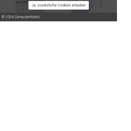
Ja, zusätzliche Cookies erlauben
© 2026 ComputerWorks
Impressum/Disclaimer
|
AGB
|
Datenschutz
|
Kontakt
Sphero littleBits Wall Storage -
Sphero littleBits Code Kit Class
5 x praktische Metallwände mit
Pack - 10 Boxen, um Kindern
60 x kleinen & 20 x grossen
den Spass am Programmieren
Kunststoffbehälter für die
beizubringen mit mehr als 100+
Aufbewahrung der Bits-
Aktiviäten und 10 Lektionen ab
369.00
3'790.00
Sammlung - Violett
der 3. Klasse - Weiss-Violett
SPH-680-0434
SPH-680-0522-ROW
Sphero littleBits STEAM+
Sphero littleBits STEAM+ Kit -