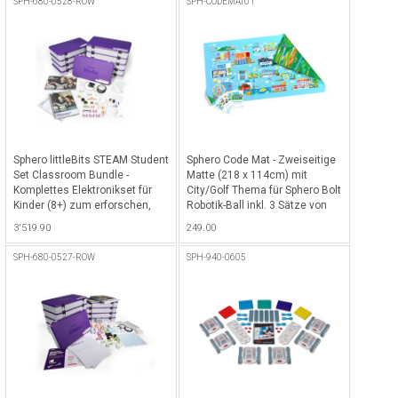
SPH-680-0528-ROW
SPH-CODEMAT01
Sphero littleBits STEAM Student
Sphero Code Mat - Zweiseitige
Set Classroom Bundle -
Matte (218 x 114cm) mit
Komplettes Elektronikset für
City/Golf Thema für Sphero Bolt
Kinder (8+) zum erforschen,
Robotik-Ball inkl. 3 Sätze von
experimentieren und fördern
Aktivitätskarten - Hellblau-
3'519.90
249.00
der Kreativität mit Doodle
Hellgrün
Wizard, Circuit Car & Launcher
SPH-680-0527-ROW
SPH-940-0605
(10 Kits für 30 Schüler) inkl.
gratis Apps - Weiss-Violett