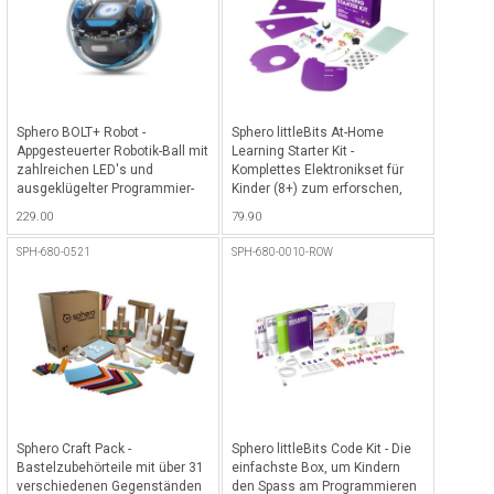
Sphero BOLT+ Robot -
Sphero littleBits At-Home
Appgesteuerter Robotik-Ball mit
Learning Starter Kit -
zahlreichen LED's und
Komplettes Elektronikset für
ausgeklügelter Programmier-
Kinder (8+) zum erforschen,
App für iPhones/Smartphones
experimentieren und fördern
229.00
79.90
und iPad/Tablets um die
der Kreativität mit Hand Raiser,
endlosen Möglichkeiten des
Carnival Games & Invent a
SPH-680-0521
SPH-680-0010-ROW
Codings auszuschöpfen -
Creature inkl. gratis Apps -
Transparent
Weiss-Violett
Sphero Craft Pack -
Sphero littleBits Code Kit - Die
Bastelzubehörteile mit über 31
einfachste Box, um Kindern
verschiedenen Gegenständen
den Spass am Programmieren