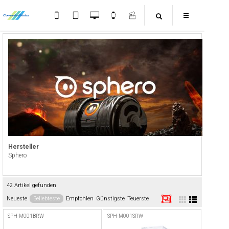
Hersteller
Sphero
42 Artikel gefunden
Neueste
Beliebteste
Empfohlen
Günstigste
Teuerste
SPH-M001BRW
SPH-M001SRW