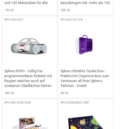
und 100 Materialien für alle
beizubringen inkl. mehr als 100
Sphero-Roboter
Aktivitäten und Lektionen,
139.90
339.00
Anleitungen und Handbücher
sowie die littleBits Code Kit App
SPH-940-0601
SPH-660-0013-B
- Weiss-Violett
Sphero RVR+ - Völlig frei
Sphero littleBits Tackle Box -
programmierbarer Roboter mit
Praktische Organizer-Box zum
Raupen welcher auch auf
Verstauen all Ihrer Sphero-
unebenen Oberflächen fahren
Teilchen - Violett
kann, vollgepackt mit On-Board-
349.00
69.95
Sensoren für grenzenlose
Möglichkeiten - Grau
SPH-680-0008-ROW
SPH-CODEMAT02-MAT