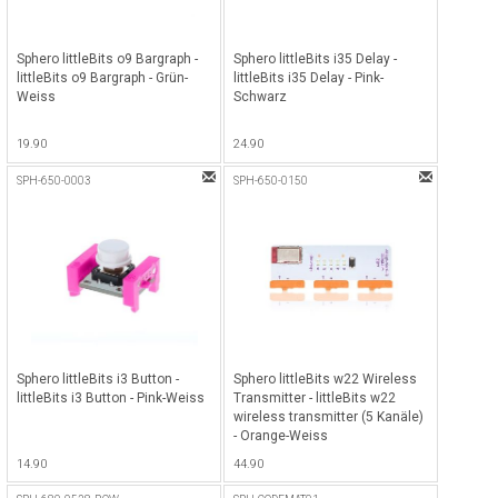
Sphero littleBits o9 Bargraph -
Sphero littleBits i35 Delay -
littleBits o9 Bargraph - Grün-
littleBits i35 Delay - Pink-
Weiss
Schwarz
19.90
24.90
SPH-650-0003
SPH-650-0150
Sphero littleBits i3 Button -
Sphero littleBits w22 Wireless
littleBits i3 Button - Pink-Weiss
Transmitter - littleBits w22
wireless transmitter (5 Kanäle)
- Orange-Weiss
14.90
44.90