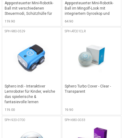
Appgesteuerter Mini-Robotik-
Appgesteuerter Mini-Robotik-
Ball mit verschiedenen
Ball im Mingolf-Look mit
Steuermodi, Schützhülle für
integriertem Gyroskop und
den Ball, 3 Pilonen, 6 Bowling
Beschleunigungssensoren
119.90
64.90
Pins, Activity Cards sowie
damit das Hole-in-one zum
einem 28-teiligen Set zum
Kinderspiel wird - Mini Golf
SPH-980-0529
SPH-ATC01CLR
Aufbauen eines Parcours -
Clear
Sphero indi - Interaktiver
Sphero Turbo Cover - Clear -
Lernroboter für Kinder, welche
Transparent
das spielerische &
fantasievolle lernen
ermöglicht, mit verschiedenen
119.00
19.90
Rätsel und Programmier-App
für für iPhones/Smartphones &
SPH-920-0700
SPH-680-0033
iPad/Tablets - Blau-Hellgrau