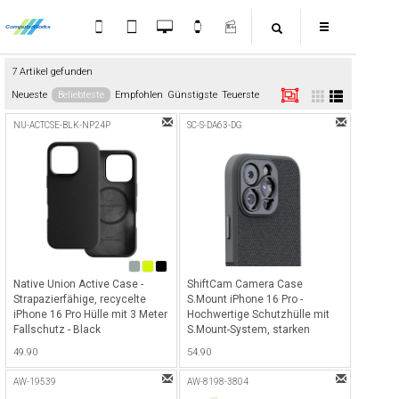
7 Artikel gefunden
Neueste
Beliebteste
Empfohlen
Günstigste
Teuerste
NU-ACTCSE-BLK-NP24P
SC-S-DA63-DG
Native Union Active Case -
ShiftCam Camera Case
Strapazierfähige, recycelte
S.Mount iPhone 16 Pro -
iPhone 16 Pro Hülle mit 3 Meter
Hochwertige Schutzhülle mit
Fallschutz - Black
S.Mount-System, starken
Magneten, 2-Meter-Sturzschutz
49.90
54.90
und Aluminium-Tasten für ein
sicheres Fotografie-Erlebnis -
AW-19539
AW-8198-3804
Dark Grey