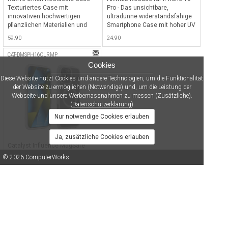
Texturiertes Case mit
Pro - Das unsichtbare,
innovativen hochwertigen
ultradünne widerstandsfähige
pflanzlichen Materialien und
Smartphone Case mit hoher UV
100% recycelter Rahmen für
Resistenz für iPhone 16 Pro -
59.90
24.90
iPhone 16 Pro, kompatibel mit
Transparent
MagSafe - Kraft
CAT-DMSPH16CLRMP
Cookies
Diese Website nutzt Cookies und andere Technologien, um die Funktionalität
der Website zu ermöglichen (Notwendige) und, um die Leistung der
Webseite und unsere Werbemassnahmen zu messen (Zusätzliche).
(
Datenschutzerklärung
)
Nur notwendige Cookies erlauben
Ja, zusätzliche Cookies erlauben
Catalyst Influence MagSafe
Case - Schlankes, zeitloses
© 2026 ComputerWorks
und elegantes Case mit
starkem Schutz, getestet nach
Impressum/Disclaimer
|
AGB
|
Datenschutz
|
Kontakt
MIL-STD 810G 9.9ft (3m) für
59.90
iPhone 16 Pro und kompatibel
mit MagSafe - Clear