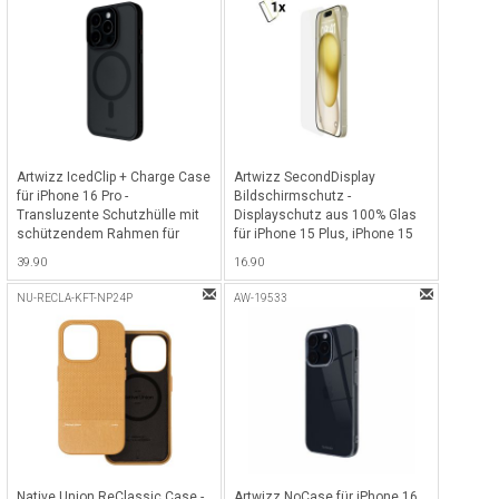
Artwizz IcedClip + Charge Case
Artwizz SecondDisplay
für iPhone 16 Pro -
Bildschirmschutz -
Transluzente Schutzhülle mit
Displayschutz aus 100% Glas
schützendem Rahmen für
für iPhone 15 Plus, iPhone 15
iPhone 16 Pro, kompatibel mit
Pro Max und iPhone 16 Plus -
39.90
16.90
MagSafe - Night-Black
Transparent
NU-RECLA-KFT-NP24P
AW-19533
Native Union ReClassic Case -
Artwizz NoCase für iPhone 16