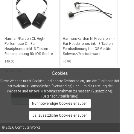
Harman/Kardon CL High-
Harman/Kardon NI Precision In-
Performace On-Ear
Ear Headphones inkl. 3-Tasten
Headphones inkl. 3-Tasten
Fernbedienung für iOS Geräte -
Fernbedienung für iOS Geräte -
Schwarz/Mattschwarz -
Edelstahl/Mattschwarz -
Schwarz
149.00
49.90
Schwarz
HK-AVR340
Cookies
Diese Website nutzt Cookies und andere Technologien, um die Funktionalität
der Website zu ermöglichen (Notwendige) und, um die Leistung der
Webseite und unsere Werbemassnahmen zu messen (Zusätzliche).
(
Datenschutzerklärung
)
Nur notwendige Cookies erlauben
Ja, zusätzliche Cookies erlauben
Harman/Kardon AVR340 - 7x
© 2026 ComputerWorks
55W 7.1 Kanal-Audio/Video