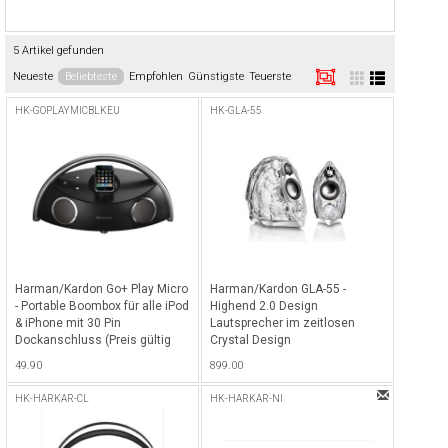
5 Artikel gefunden
Neueste
Beliebteste
Empfohlen
Günstigste
Teuerste
HK-GOPLAYMICBLKEU
HK-GLA-55
Harman/Kardon Go+ Play Micro
Harman/Kardon GLA-55 -
- Portable Boombox für alle iPod
Highend 2.0 Design
& iPhone mit 30 Pin
Lautsprecher im zeitlosen
Dockanschluss (Preis gültig
Crystal Design
nur solange Vorrat) - Schwarz
49.90
899.00
HK-HARKAR-CL
HK-HARKAR-NI