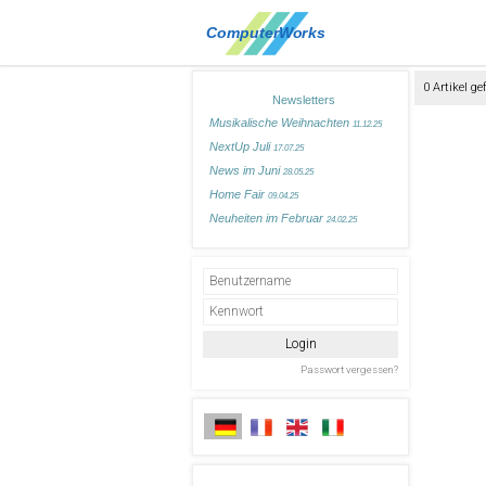
0 Artikel g
Newsletters
Musikalische Weihnachten
11.12.25
NextUp Juli
17.07.25
News im Juni
28.05.25
Home Fair
09.04.25
Neuheiten im Februar
24.02.25