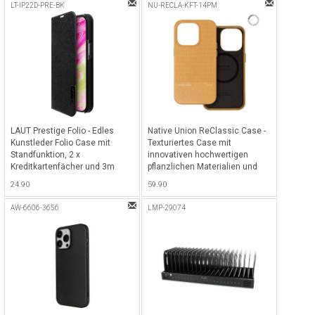
magnetischen USB-C, Lightning
LT-IP22D-PRE-BK
NU-RECLA-KFT-14PM
& Micro-USB Stecker - Schwarz
LAUT Prestige Folio - Edles
Native Union ReClassic Case -
Kunstleder Folio Case mit
Texturiertes Case mit
Standfunktion, 2 x
innovativen hochwertigen
Kreditkartenfächer und 3m
pflanzlichen Materialien und
Impact Protection für iPhone 14
100% recycelter Rahmen für
24.90
59.90
Pro Max - Black
iPhone 14 Pro Max, kompatibel
mit MagSafe - Kraft
AW-6606-3656
LMP-29074