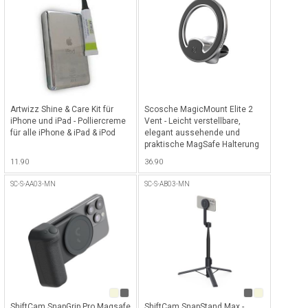
Artwizz Shine & Care Kit für
Scosche MagicMount Elite 2
iPhone und iPad - Polliercreme
Vent - Leicht verstellbare,
für alle iPhone & iPad & iPod
elegant aussehende und
praktische MagSafe Halterung
mit klebender Unterseite fürs
11.90
36.90
Lüftungsgitter - Silber
SC-S-AA03-MN
SC-S-AB03-MN
ShiftCam SnapGrip Pro Magsafe
ShiftCam SnapStand Max -