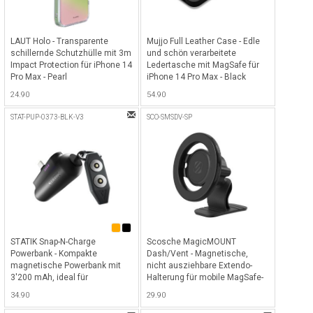
LAUT Holo - Transparente
Mujjo Full Leather Case - Edle
schillernde Schutzhülle mit 3m
und schön verarbeitete
Impact Protection für iPhone 14
Ledertasche mit MagSafe für
Pro Max - Pearl
iPhone 14 Pro Max - Black
24.90
54.90
STAT-PUP-0373-BLK-V3
SCO-SMSDV-SP
STATIK Snap-N-Charge
Scosche MagicMOUNT
Powerbank - Kompakte
Dash/Vent - Magnetische,
magnetische Powerbank mit
nicht ausziehbare Extendo-
3'200 mAh, ideal für
Halterung für mobile MagSafe-
Smartphones, Tablets,
Geräte - Schwarz
34.90
29.90
Kopfhörer und mehr mit