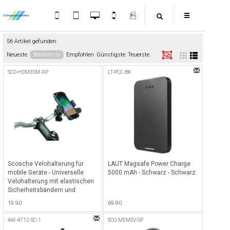
56 Artikel gefunden
Neueste
Beliebteste
Empfohlen
Günstigste
Teuerste
SCO-HDM3SM-RP
LT-PCC-BK
Scosche Velohalterung für
LAUT Magsafe Power Charge
mobile Geräte - Universelle
5000 mAh - Schwarz - Schwarz
Velohalterung mit elastischen
Sicherheitsbändern und
verstellbarer Klemme für einen
19.90
69.90
extrem sicheren Halt für Ihr
Smartphone - Schwarz
AW-4712-SC-1
SCO-MEMSV-SP