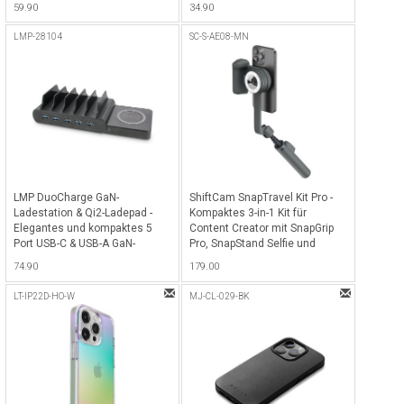
59.90
34.90
Wireless Charging Funktion
Schwarz
inkl. USB-C Kabel als Anhänger -
LMP-28104
SC-S-AE08-MN
Black
LMP DuoCharge GaN-
ShiftCam SnapTravel Kit Pro -
Ladestation & Qi2-Ladepad -
Kompaktes 3-in-1 Kit für
Elegantes und kompaktes 5
Content Creator mit SnapGrip
Port USB-C & USB-A GaN-
Pro, SnapStand Selfie und
Ladegerät (150W) mit
SnapPocket Light in einem
74.90
179.00
Halterung für bis zu 5 Geräte
praktischen Reiseetui -
sowie Qi2 Ladepad, ideal für
Anthrazit
LT-IP22D-HO-W
MJ-CL-029-BK
iPhone, Smartphones, iPads &
Tablets - Schwarz