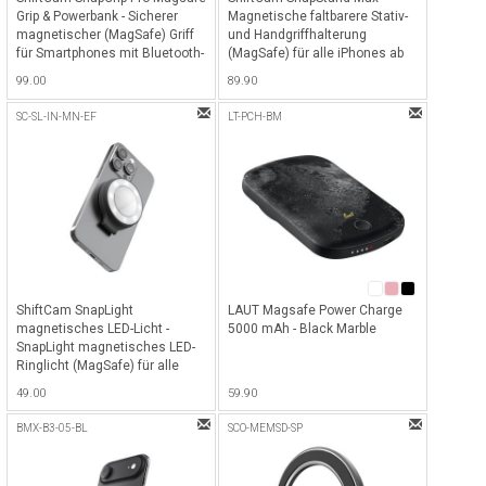
Grip & Powerbank - Sicherer
Magnetische faltbarere Stativ-
magnetischer (MagSafe) Griff
und Handgriffhalterung
für Smartphones mit Bluetooth-
(MagSafe) für alle iPhones ab
Auslöser & eingebauter
iPhone 12 (MagSafe) &
99.00
89.90
kabelloser Powerbank mit
weiteren Smartphones mit
5'000mAh & Qi2 Charging
Magentic Sticker (im
SC-SL-IN-MN-EF
LT-PCH-BM
(15W), auch nutzbar als
Lieferumfang enthalten) mit
portabler Dock für alle iPhones
herausziehbarer Länge von bis
ab iPhone 12 (MagSafe) -
zu 180cm & Bluetooth-
Midnight
Fernbedienung - Midnight
ShiftCam SnapLight
LAUT Magsafe Power Charge
magnetisches LED-Licht -
5000 mAh - Black Marble
SnapLight magnetisches LED-
Ringlicht (MagSafe) für alle
iPhones ab iPhone 12
49.00
59.90
(MagSafe) & weiteren
Smartphones mit Magnetic
BMX-B3-05-BL
SCO-MEMSD-SP
Sticker (im Lieferumfang
enthalten) - Midnight