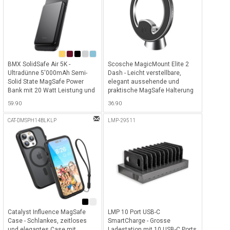
BMX SolidSafe Air 5K -
Scosche MagicMount Elite 2
Ultradünne 5'000mAh Semi-
Dash - Leicht verstellbare,
Solid State MagSafe Power
elegant aussehende und
Bank mit 20 Watt Leistung und
praktische MagSafe Halterung
MagSafe sowie Qi2 Wireless
mit klebender Unterseite fürs
59.90
36.90
Charging Funktion - Black
Armaturenbrett - Silber
CAT-DMSPH14BLKLP
LMP-29511
Catalyst Influence MagSafe
LMP 10 Port USB-C
Case - Schlankes, zeitloses
SmartCharge - Grosse
und elegantes Case mit
Ladestation mit 10 USB-C Ports