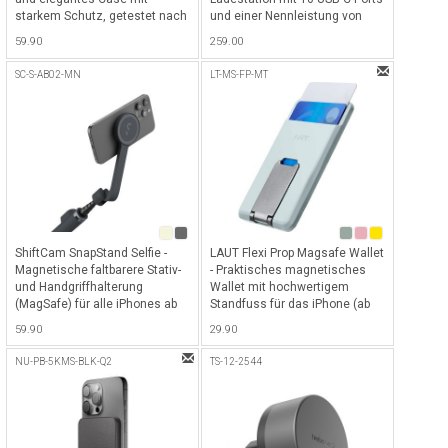
starkem Schutz, getestet nach
und einer Nennleistung von
MIL-STD 810G 9.9ft (3m) für
max. 350W (35W pro Port) ideal
59.90
259.00
iPhone 14 Pro Max und
für MacBooks, iPads, iPhones,
kompatibel mit MagSafe -
Laptops, Tablets &
SC-S-AB02-MN
LT-MS-FP-MT
Stealth Black
Smartphones - Schwarz
ShiftCam SnapStand Selfie -
LAUT Flexi Prop Magsafe Wallet
Magnetische faltbarere Stativ-
- Praktisches magnetisches
und Handgriffhalterung
Wallet mit hochwertigem
(MagSafe) für alle iPhones ab
Standfuss für das iPhone (ab
iPhone 12 (MagSafe) &
iPhone 12) Optimaler Komfort
59.90
29.90
weiteren Smartphones mit
durch freihändige Nutzung und
Magentic Sticker (im
einfachen Zugriff auf Ihre
NU-PB-5KMS-BLK-Q2
TS-12-2544
Lieferumfang enthalten) mit
Karten - Olivegrün
herausziehbarer Länge von bis
zu 75cm & Bluetooth-
Fernbedienung - Midnight