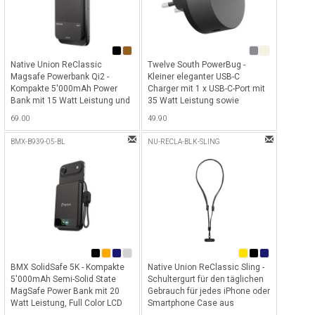
Native Union ReClassic
Twelve South PowerBug -
Magsafe Powerbank Qi2 -
Kleiner eleganter USB-C
Kompakte 5'000mAh Power
Charger mit 1 x USB-C-Port mit
Bank mit 15 Watt Leistung und
35 Watt Leistung sowie
MagSafe sowie Qi-Wireless
Magsafe (Qi2) Pad für alle Qi2-
69.00
49.90
Charging Funktion - Black
fähigen Geräte - Slate
BMX-B939-05-BL
NU-RECLA-BLK-SLING
BMX SolidSafe 5K - Kompakte
Native Union ReClassic Sling -
5'000mAh Semi-Solid State
Schultergurt für den täglichen
MagSafe Power Bank mit 20
Gebrauch für jedes iPhone oder
Watt Leistung, Full Color LCD
Smartphone Case aus
Bildschirm, MagSafe sowie Qi2
recycelten Materialien -