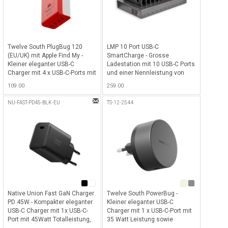
Twelve South PlugBug 120
LMP 10 Port USB-C
(EU/UK) mit Apple Find My -
SmartCharge - Grosse
Kleiner eleganter USB-C
Ladestation mit 10 USB-C Ports
Charger mit 4 x USB-C-Ports mit
und einer Nennleistung von
120 Watt Totalleistung,
max. 350W (35W pro Port) ideal
109.00
259.00
kompatibel mit Apple Find My
für MacBooks, iPads, iPhones,
Netzwerk für alle iOS Geräte -
Laptops, Tablets &
NU-FAST-PD45-BLK-EU
TS-12-2544
Weiss-Rot
Smartphones - Schwarz
Native Union Fast GaN Charger
Twelve South PowerBug -
PD 45W - Kompakter eleganter
Kleiner eleganter USB-C
USB-C Charger mit 1x USB-C-
Charger mit 1 x USB-C-Port mit
Port mit 45Watt Totalleistung,
35 Watt Leistung sowie
besteht aus 90% recyceltem
Magsafe (Qi2) Pad für alle Qi2-