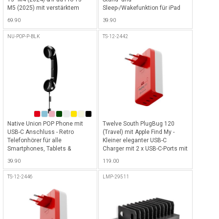
M5 (2025) mit verstärktem
Sleep-/Wakefunktion für iPad
Eckschutz, Stand-, Ein/Aus-
Pro 13" M4 (2024) & iPad Pro
69.90
39.90
Funktion sowie cleverem Abteil
13" M5 (2025), transparenter
für Apple Pencil - Schwarz
Rückseite und genialer Apple
NU-POP-P-BLK
TS-12-2442
Pencil Straphalterung - Grau
Native Union POP Phone mit
Twelve South PlugBug 120
USB-C Anschluss - Retro
(Travel) mit Apple Find My -
Telefonhörer für alle
Kleiner eleganter USB-C
Smartphones, Tablets &
Charger mit 2 x USB-C-Ports mit
Laptops mit USB-C Anschluss,
120 Watt Totalleistung,
39.90
119.00
ideal für klare Gespräche mit
kompatibel mit Apple Find My
hochwertigem Mikrofon &
Netzwerk für alle iOS Geräte
TS-12-2446
LMP-29511
Lautsprecher (optimiert für
inkl. Adapter für
Videoanrufe & Online-
US/CN/AU/EU/UK/KR - Weiss-
Meetings) - Black
Rot