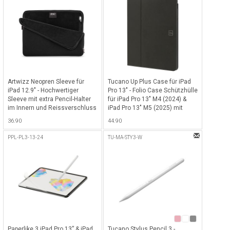
Artwizz Neopren Sleeve für
Tucano Up Plus Case für iPad
iPad 12.9" - Hochwertiger
Pro 13" - Folio Case Schützhülle
Sleeve mit extra Pencil-Halter
für iPad Pro 13" M4 (2024) &
im Innern und Reissverschluss
iPad Pro 13" M5 (2025) mit
für alle iPad Pro 12.9" & 13"
Pencil-Halterung und mit
36.90
44.90
(2018 - 2025) - Schwarz
Standfunktion in
verschiedenen Winkeln -
PPL-PL3-13-24
TU-MA-STY3-W
Schwarz
Paperlike 3 iPad Pro 13” & iPad
Tucano Stylus Pencil 3 -