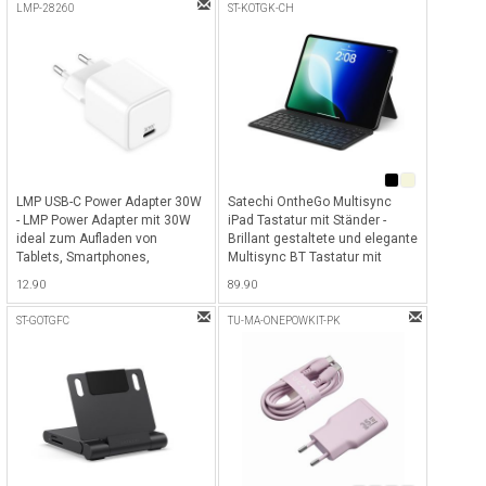
Tablets, MacBook, MacBook
iPads & Tablets - Schwarz
LMP-28260
ST-KOTGK-CH
Air's, MacBook Pro's & Laptops -
Anthrazit
LMP USB-C Power Adapter 30W
Satechi OntheGo Multisync
- LMP Power Adapter mit 30W
iPad Tastatur mit Ständer -
ideal zum Aufladen von
Brillant gestaltete und elegante
Tablets, Smartphones,
Multisync BT Tastatur mit
Kopfhörern und anderen
Schweizer Tastaturlayout und
12.90
89.90
Geräten - Weiss
integriertem Ständer /
Schutzhülle - für alle iPads,
ST-GOTGFC
TU-MA-ONEPOWKIT-PK
Smartphones, Tablets und alle
Macs - Schwarz