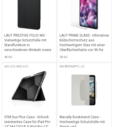
LAUT PRESTIGE FOLIO MG -
LAUT PRIME GLASS - Ultimativer
Vielseitige Schutzhülle mit
Bildschirmschutz aus
Standfunktion in
hochwertigem Glas mit einer
verschiedenen Winkeln sowie
Oberflächenhärte von 9H für
Pencil-Halterung & MagSpin
iPad Pro 13" M4 (2024) & iPad
49.90
39.90
Befestigungssystem für iPad
Pro 13" M5 (2025) - Transparent
Pro 13" M4 (2024) & iPad Pro
stm-222-445LX-01
MA-BSTANDP7L-LG
13" M5 (2025) - Schwarz
STM Dux Plus Case - Schock
Macally Bookstand Case -
resistentes Case für iPad Pro
Hochwertige Schutzhülle mit
13" M4 (2024) & iPad Pro 13"
Stand- und