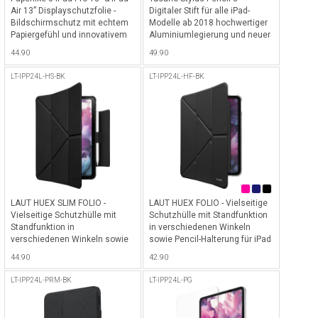
Air 13” Displayschutzfolie -
Digitaler Stift für alle iPad-
Bildschirmschutz mit echtem
Modelle ab 2018 hochwertiger
Papiergefühl und innovativem
Aluminiumlegierung und neuer
Butterfly-Applikationssystem
längerer Batteriedauer bis 15h,
44.90
49.90
für Schriftsteller, Künstler und
inkl. USB-C Ladekabel - White
Notizenmacher für iPad Pro 13”
LT-IPP24L-HS-BK
LT-IPP24L-HF-BK
M4 (2024), iPad Pro 13" M5
(2025) & iPad Air 13” (2024-
2025) - Transparent
LAUT HUEX SLIM FOLIO -
LAUT HUEX FOLIO - Vielseitige
Vielseitige Schutzhülle mit
Schutzhülle mit Standfunktion
Standfunktion in
in verschiedenen Winkeln
verschiedenen Winkeln sowie
sowie Pencil-Halterung für iPad
Pencil-Halterung &
Pro 13" M4 (2024) & iPad Pro
44.90
42.90
abnehmbaren Cover für iPad
13" M5 (2025) - Schwarz
Pro 13" M4 (2024) & iPad Pro
LT-IPP24L-PRM-BK
LT-IPP24L-PG
13" M5 (2025) - Schwarz