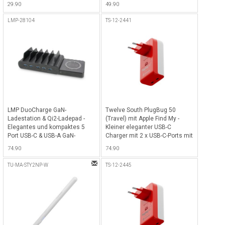
29.90
49.90
Kunststoff - Black
fähigen Geräte - Slate
LMP-28104
TS-12-2441
LMP DuoCharge GaN-
Twelve South PlugBug 50
Ladestation & Qi2-Ladepad -
(Travel) mit Apple Find My -
Elegantes und kompaktes 5
Kleiner eleganter USB-C
Port USB-C & USB-A GaN-
Charger mit 2 x USB-C-Ports mit
Ladegerät (150W) mit
50 Watt Totalleistung,
74.90
74.90
Halterung für bis zu 5 Geräte
kompatibel mit Apple Find My
sowie Qi2 Ladepad, ideal für
Netzwerk für alle iOS Geräte
TU-MA-STY2NP-W
TS-12-2445
iPhone, Smartphones, iPads &
inkl. Adapter für
Tablets - Schwarz
US/CN/AU/EU/UK/KR - Weiss-
Rot