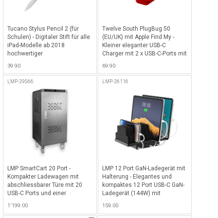
Tucano Stylus Pencil 2 (für
Twelve South PlugBug 50
Schulen) - Digitaler Stift für alle
(EU/UK) mit Apple Find My -
iPad-Modelle ab 2018
Kleiner eleganter USB-C
hochwertiger
Charger mit 2 x USB-C-Ports mit
Aluminiumlegierung und neuer
50 Watt Totalleistung,
39.90
69.90
längerer Batteriedauer bis 15h,
kompatibel mit Apple Find My
inkl. USB-C Ladekabel (Bulk,
Netzwerk für alle iOS Geräte -
LMP-29566
LMP-26116
ohne Retailverpackung - Weiss
Weiss-Rot
LMP SmartCart 20 Port -
LMP 12 Port GaN-Ladegerät mit
Kompakter Ladewagen mit
Halterung - Elegantes und
abschliessbarer Türe mit 20
kompaktes 12 Port USB-C GaN-
USB-C Ports und einer
Ladegerät (144W) mit
Nennleistung von max. 2'000W
Halterung für bis zu 6 Geräte,
1'199.00
159.00
(100W pro Port) ideal für iPads,
ideal für iPhone, Smartphones,