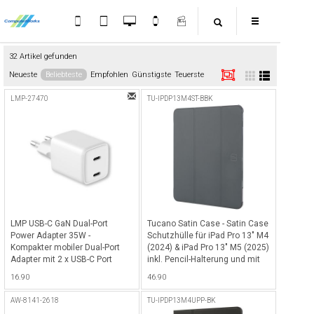
32 Artikel gefunden
Neueste
Beliebteste
Empfohlen
Günstigste
Teuerste
LMP-27470
TU-IPDP13M4ST-BBK
LMP USB-C GaN Dual-Port
Tucano Satin Case - Satin Case
Power Adapter 35W -
Schutzhülle für iPad Pro 13" M4
Kompakter mobiler Dual-Port
(2024) & iPad Pro 13" M5 (2025)
Adapter mit 2 x USB-C Port
inkl. Pencil-Halterung und mit
(35W), ideal für Smartphones,
Standfunktion in
16.90
46.90
Tablets oder andere USB-C
verschiedenen Winkeln - Blue
Geräte - Weiss
Black
AW-8141-2618
TU-IPDP13M4UPP-BK