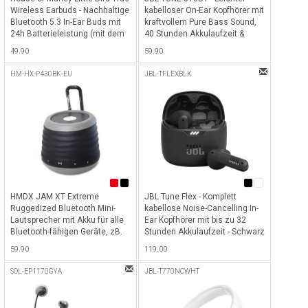
Wireless Earbuds - Nachhaltige
kabelloser On-Ear Kopfhörer mit
Bluetooth 5.3 In-Ear Buds mit
kraftvollem Pure Bass Sound,
24h Batterieleistung (mit dem
40 Stunden Akkulaufzeit &
Gehäuse) und USB-C Kabel
Bluetooth 5.0 - Weiss
49.90
59.90
zum schnellen Laden -
Signature Black
HM-HX-P430BK-EU
JBL-TFLEXBLK
HMDX JAM XT Extreme
JBL Tune Flex - Komplett
Ruggedized Bluetooth Mini-
kabellose Noise-Cancelling In-
Lautsprecher mit Akku für alle
Ear Kopfhörer mit bis zu 32
Bluetooth-fähigen Geräte, zB.
Stunden Akkulaufzeit - Schwarz
iPhone, iPad etc. - Schwarz -
59.90
119.00
Schwarz
SOL-EP1170GYA
JBL-T770NCWHT