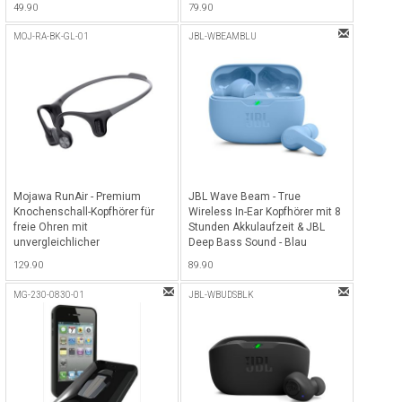
49.90
79.90
Lautstärkeeinstellungen - Pink
MOJ-RA-BK-GL-01
JBL-WBEAMBLU
Mojawa RunAir - Premium
JBL Wave Beam - True
Knochenschall-Kopfhörer für
Wireless In-Ear Kopfhörer mit 8
freie Ohren mit
Stunden Akkulaufzeit & JBL
unvergleichlicher
Deep Bass Sound - Blau
Soundqualität - Schwarz
129.90
89.90
MG-230-0830-01
JBL-WBUDSBLK