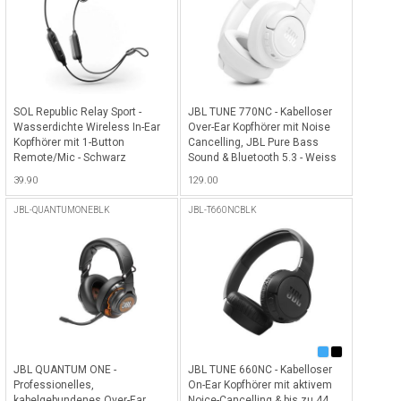
SOL Republic Relay Sport -
JBL TUNE 770NC - Kabelloser
Wasserdichte Wireless In-Ear
Over-Ear Kopfhörer mit Noise
Kopfhörer mit 1-Button
Cancelling, JBL Pure Bass
Remote/Mic - Schwarz
Sound & Bluetooth 5.3 - Weiss
39.90
129.00
JBL-QUANTUMONEBLK
JBL-T660NCBLK
JBL QUANTUM ONE -
JBL TUNE 660NC - Kabelloser
Professionelles,
On-Ear Kopfhörer mit aktivem
kabelgebundenes Over-Ear
Noice-Cancelling & bis zu 44