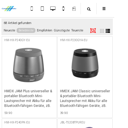
68 Artikel gefunden
Neueste
Beliebteste
Empfohlen
Günstigste
Teuerste
HM-HX-P240GY-EU
HM-HX-P230GYA-EU
HMDX JAM Plus universeller &
HMDX JAM Classic universeller
portabler Bluetooth Mini-
& portabler Bluetooth Mini-
Lautsprecher mit Akku für alle
Lautsprecher mit Akku für alle
Bluetooth-fähigen Geräte, zB.
Bluetooth-fähigen Geräte, zB.
iPhone, iPad etc. - Grau - Grau
iPhone, iPad etc. - Grau - Grau
59.90
39.90
HM-HX-P240PK-EU
JBL-T520BTPUREU