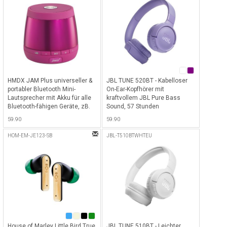
HMDX JAM Plus universeller &
JBL TUNE 520BT - Kabelloser
portabler Bluetooth Mini-
On-Ear-Kopfhörer mit
Lautsprecher mit Akku für alle
kraftvollem JBL Pure Bass
Bluetooth-fähigen Geräte, zB.
Sound, 57 Stunden
iPhone, iPad etc. - Pink - Pink
Akkulaufzeit & Bluetooth 5.3 -
59.90
59.90
Violett
HOM-EM-JE123-SB
JBL-T510BTWHTEU
House of Marley Little Bird True
JBL TUNE 510BT - Leichter