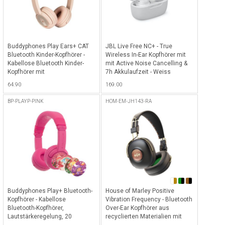
Buddyphones Play Ears+ CAT
JBL Live Free NC+ - True
Bluetooth Kinder-Kopfhörer -
Wireless In-Ear Kopfhörer mit
Kabellose Bluetooth Kinder-
mit Active Noise Cancelling &
Kopfhörer mit
7h Akkulaufzeit - Weiss
Lautstärkenbegrenzung, 24
64.90
169.00
Stunden Akkulaufzeit,
Sprachverbesserung,
BP-PLAYP-PINK
HOM-EM-JH143-RA
StudyModus & Katzen-Ohren -
Rosa
Buddyphones Play+ Bluetooth-
House of Marley Positive
Kopfhörer - Kabellose
Vibration Frequency - Bluetooth
Bluetooth-Kopfhörer,
Over-Ear Kopfhörer aus
Lautstärkeregelung, 20
recyclierten Materialien mit
Stunden Akkulaufzeit, 3
34h Akkulaufzeit - Rasta