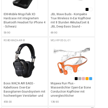
ID8-Mobile MogoTalk XD
JBL Wave Buds - Kompakte
Hardcase mit integriertem
True Wireless In-Ear Kopfhörer
Bluetooth Headset für iPhone 4
mit 8 Stunden Akkulaufzeit &
- Schwarz
JBL Deep Bass Sound -
Schwarz
59.90
69.90
RO-BO-WAZA-AIR-B
MOJ-RP-OE-GL-01
Boss WAZA AIR BASS -
Mojawa Run Plus -
Kabelloses Over-Ear
Wasserdichter Open-Ear Bone
Bassgitarren-Soundsystem mit
Conduction Kopfhörer mit
hochwertigen Verstärker- und
unvergleichlicher
Effektsounds sowie Bluetooth
Soundqualität, 32 GB internem
459.00
139.90
Audio-Streaming - Schwarz
Musikspeicher und bis zu 8