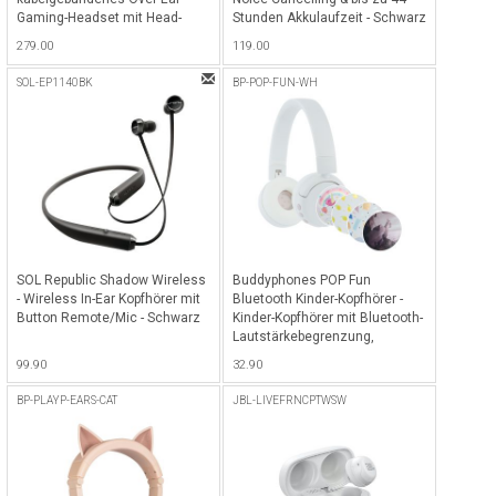
Gaming-Headset mit Head-
Stunden Akkulaufzeit - Schwarz
Tracking-Funktion
279.00
119.00
QuantumSPHERE 360 -
Schwarz
SOL-EP1140BK
BP-POP-FUN-WH
SOL Republic Shadow Wireless
Buddyphones POP Fun
- Wireless In-Ear Kopfhörer mit
Bluetooth Kinder-Kopfhörer -
Button Remote/Mic - Schwarz
Kinder-Kopfhörer mit Bluetooth-
Lautstärkebegrenzung,
SafeAudio 85/94 dB Hörmodus,
99.90
32.90
24 Stunden Akkulaufzeit,
kabellose faltbare On-Ear-
BP-PLAYP-EARS-CAT
JBL-LIVEFRNCPTWSW
Kopfhörer für Kinder mit
Mikrofon - Snow White