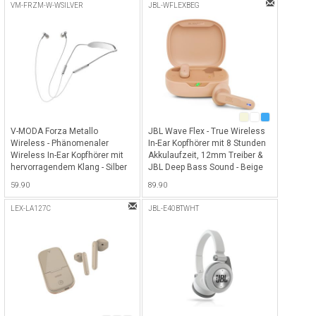
Stunden Akkulaufzeit - Orange
VM-FRZM-W-WSILVER
JBL-WFLEXBEG
V-MODA Forza Metallo
JBL Wave Flex - True Wireless
Wireless - Phänomenaler
In-Ear Kopfhörer mit 8 Stunden
Wireless In-Ear Kopfhörer mit
Akkulaufzeit, 12mm Treiber &
hervorragendem Klang - Silber
JBL Deep Bass Sound - Beige
59.90
89.90
LEX-LA127C
JBL-E40BTWHT