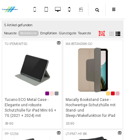
5 Artikel gefunden
Neueste
Beliebteste
Empfohlen
Günstigste
Teuerste
TU-IPDM6MT-SG
MA-BSTANDM6-GO
Tucano ECO Metal Case -
Macally Bookstand Case -
Elegante und robuste
Hochwertige Schutzhülle mit
Schutzhülle für iPad Mini 6G +
Stand- und
7G (2021 + 2024) mit
Sleep-/Wakefunktion für iPad
Sleep-/Wakefunktion, Pencil-
Mini 6G/7G (2021 + 2024) und
39.90
33.90
Halterung, Standfunktion,
Apple Pencil Halterung - Gold
umklappbare Ecke für
PP-10256
LT-IPM7-HF-BK
einfaches Fotografieren - Space