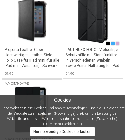
Gray
Proporta Leather Case -
LAUT HUEX FOLIO - Vielseitige
Hochwertiges Leather Style
Schutzhülle mit Standfunktion
Folio Case für iPad mini (für alle
in verschiedenen Winkeln
iPad mini Varianten) - Schwarz
sowie Pencil-Halterung für iPad
Mini 6 & 7 - Black
39.90
34.90
MA-BSTANDM7-B
Cookies
Diese Website nutzt Cookies und andere Technologien, um die Funktionalität
der Website zu ermöglichen (Notwendige) und, um die Leistung der
Webseite und unsere Werbemassnahmen zu messen (Zusätzliche).
(
Datenschutzerklärung
)
Nur notwendige Cookies erlauben
Macally Bookstand Case für