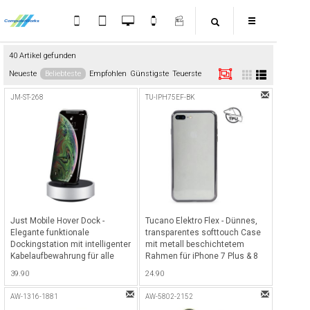
40 Artikel gefunden
Neueste
Beliebteste
Empfohlen
Günstigste
Teuerste
JM-ST-268
TU-IPH75EF-BK
Just Mobile Hover Dock -
Tucano Elektro Flex - Dünnes,
Elegante funktionale
transparentes softtouch Case
Dockingstation mit intelligenter
mit metall beschichtetem
Kabelaufbewahrung für alle
Rahmen für iPhone 7 Plus & 8
iPhones & andere Apple Geräte
Plus (5.5") mit Wireless
39.90
24.90
mit Lightning Anschluss wie
Charging Support - Schwarz
das Ladecase für die Apple
metallic
AW-1316-1881
AW-5802-2152
AirPods - Alu