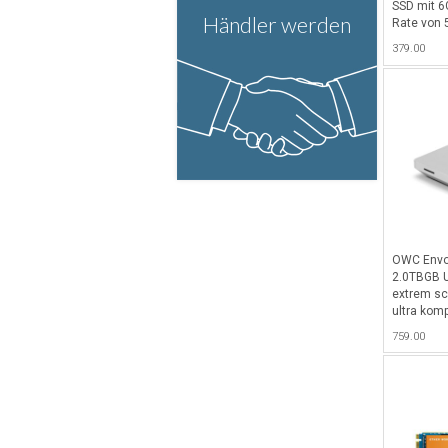
SSD mit 6
Händler werden
Rate von 
0/1/4/5/1
379.00
kompatibe
benötigt k
Schwarz-
OWC Envoy
2.0TBGB U
extrem sc
ultra kom
3.2 mit 1
759.00
mit 2000G
1000MB/s
Wasser un