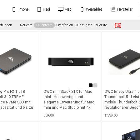
iPhone
iPad
Mac
Wearables
Hersteller
gefunden
Neueste
Beliebteste
Empfohlen
Günstigste
Teuerste
y Pro FX 1.0TB
OWC miniStack STX für Mac
OWC Envoy Ultra 4.
lt 3 - XTREME
mini - Hochwertige und
Thunderbolt 5 - Leis
nce NVMe SSD mit
elegante Erweiterung für Mac
mobile Thunderbolt 
apazität und bis zu
mini und Mac Studio mit 4x
revolutionärer Gesc
 - Schwarz
Thunderbolt 4 Ports (USB-C),
und über 6'000MB/s 
359.00
1'339.00
Einschub für 1x PCIe NVMe M.2
PC, 4 TB Kapazität -
2280 SSD und 1x für 2.5"/3.5"
SATA HDD, bootfähig (CH
Version) - Schwarz