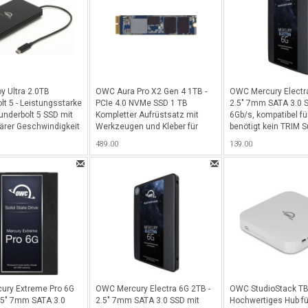
 Ultra 2.0TB
OWC Aura Pro X2 Gen 4 1TB -
OWC Mercury Electra
lt 5 - Leistungsstarke
PCIe 4.0 NVMe SSD 1 TB
2.5" 7mm SATA 3.0 
underbolt 5 SSD mit
Kompletter Aufrüstsatz mit
6Gb/s, kompatibel f
närer Geschwindigkeit
Werkzeugen und Kleber für
benötigt kein TRIM Su
6'000MB/s für Macs &
iMac 27" / 21.5" (Ende 2013 bis
Schwarz
489.00
139.00
Kapazität - Schwarz
2020)
ury Extreme Pro 6G
OWC Mercury Electra 6G 2TB -
OWC StudioStack TB
.5" 7mm SATA 3.0
2.5" 7mm SATA 3.0 SSD mit
Hochwertiges Hub fü