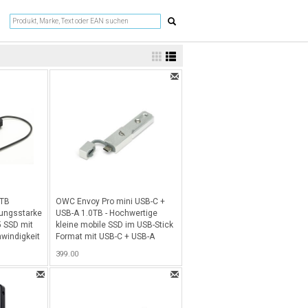
0TB
OWC Envoy Pro mini USB-C +
tungsstarke
USB-A 1.0TB - Hochwertige
5 SSD mit
kleine mobile SSD im USB-Stick
hwindigkeit
Format mit USB-C + USB-A
für Macs &
Interface, 1.0TB Kapazität und
399.00
 Schwarz
Performance von -10Gb/s - Alu