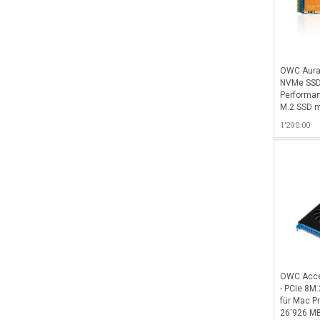
OWC Aura 
NVMe SSD 
Performa
M.2 SSD m
bis zu 6'
1'290.00
Write, 7'
2280 komp
SSD Case
oder OWC
Schwarz
OWC Accel
- PCIe 8M
für Mac Pr
26'926 MB/