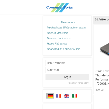
26 Artikel 
Newsletters
Musikalische Weihnachten
11.12.25
NextUp Juli
17.07.25
News im Juni
28.05.25
Home Fair
09.04.25
Neuheiten im Februar
24.02.25
OWC Envo
Thunderbo
Performa
1'000GB K
2800MB/s
329.00