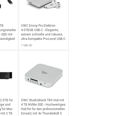
0TB
OWC Envoy Pro Elektron
tungsstarke
4.0TBGB USB-C - Elegante,
5 SSD mit
extrem schnelle und robuste,
hwindigkeit
ultra kompakte Pro-Level USB-C
für Macs &
3.2 mit 10 Gb/s NVMe M.2 SSD
1'569.00
 Schwarz
mit 4000GB Kapazität und über
1000MB/s und IP67 gegen
Wasser und Staub - Alu
2.0TB für
OWC StudioStack TB5 Hub mit
ige und
4 TB NVMe SSD - Hochwertiges
g für Mac
Hub für für den professionellen
 mit 2 TB
Einsatz mit 4x Thunderbolt 5