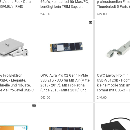
Gb/s und Peak Data
6Gb/s, kompatibel für Mac/PC,
professionellen Eins
559MB/s, RAID
benötigt kein TRIM Support -
Thunderbolt 5 Ports 
0/0+1 Unterstützung,
Schwarz
USB-A 3.2 Ports, 1x 
249.00
419.00
l für Mac/PC,
SSD Slot, 1x Slot für 
ein TRIM Support -
SATA HDD oder SSD 
Blau
Support für RAID 0 u
mit einer Leistung b
MB/s - Alu
 Pro Elektron
OWC Aura Pro X2 Gen4 NVMe
OWC Envoy Pro mini
SB-C - Elegante,
SSD 2TB - SSD für MB Air (Mitte
USB-A 512GB - Hoch
hnelle und robuste,
2013 - 2017), MB Pro Retina
kleine mobile SSD im
pakte Pro-Level USB-C
(Ende 2013 - Mitte 2015) und
Format mit USB-C + 
0 Gb/s NVMe M.2 SSD
Mac Pro (Ende 2013)
Interface, 512GB Ka
649.00
249.00
B Kapazität und über
Performance von -10
 und IP67 gegen
d Staub - Alu