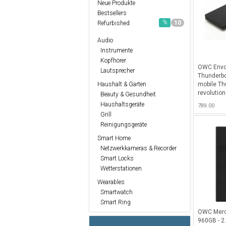
Neue Produkte
Bestsellers
%
10
Refurbished
Audio
Instrumente
Kopfhörer
OWC Envoy
Lautsprecher
Thunderbo
mobile Th
Haushalt & Garten
revolutio
Beauty & Gesundheit
und über 
Haushaltsgeräte
789.00
PC, 2 TB 
Grill
Reinigungsgeräte
Smart Home
Netzwerkkameras & Recorder
Smart Locks
Wetterstationen
Wearables
Smartwatch
Smart Ring
OWC Merc
960GB - 2