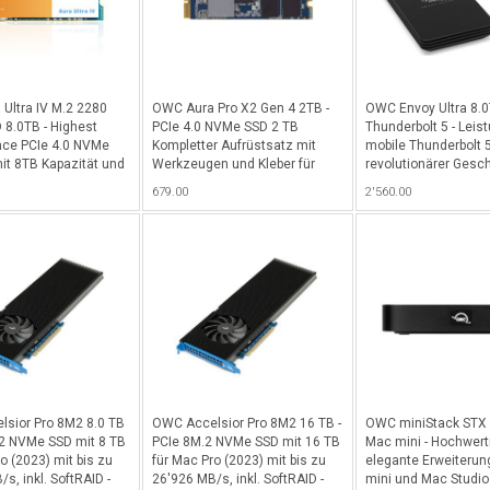
Ultra IV M.2 2280
OWC Aura Pro X2 Gen 4 2TB -
OWC Envoy Ultra 8.
8.0TB - Highest
PCIe 4.0 NVMe SSD 2 TB
Thunderbolt 5 - Leis
nce PCIe 4.0 NVMe
Kompletter Aufrüstsatz mit
mobile Thunderbolt 
it 8TB Kapazität und
Werkzeugen und Kleber für
revolutionärer Gesc
500MB/s Sustained
iMac 27" / 21.5" (Ende 2013 bis
und über 6'000MB/s 
679.00
2'560.00
200MB/s Read für M.2
2020)
PC, 8 TB Kapazität -
atible Computer und
, z.B. US4EXP1M2
-US4EXP4M2S -
sior Pro 8M2 8.0 TB
OWC Accelsior Pro 8M2 16 TB -
OWC miniStack STX 
.2 NVMe SSD mit 8 TB
PCIe 8M.2 NVMe SSD mit 16 TB
Mac mini - Hochwert
o (2023) mit bis zu
für Mac Pro (2023) mit bis zu
elegante Erweiterun
s, inkl. SoftRAID -
26'926 MB/s, inkl. SoftRAID -
mini und Mac Studio