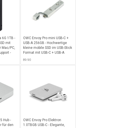
 6G 1TB -
OWC Envoy Pro mini USB-C +
SSD mit
USB-A 256GB - Hochwertige
ür Mac/PC,
kleine mobile SSD im USB-Stick
pport -
Format mit USB-C + USB-A
Interface, 256GB Kapazität und
89.90
Performance von -10Gb/s - Alu
5 Hub -
OWC Envoy Pro Elektron
r für den
1.0TBGB USB-C - Elegante,