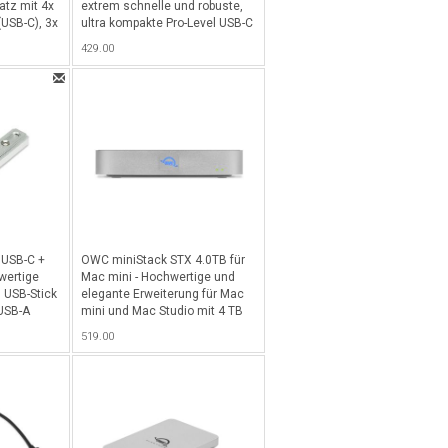
atz mit 4x
extrem schnelle und robuste,
(USB-C), 3x
ultra kompakte Pro-Level USB-C
M.2 2280
3.2 mit 10 Gb/s NVMe M.2 SSD
429.00
2.5/3.5"
mit 1000GB Kapazität und über
sowie
1000MB/s und IP67 gegen
nd RAID 1
Wasser und Staub - Alu
is 6302
 USB-C +
OWC miniStack STX 4.0TB für
wertige
Mac mini - Hochwertige und
 USB-Stick
elegante Erweiterung für Mac
USB-A
mini und Mac Studio mit 4 TB
pazität und
HDD (3.5" 7200rpm) und 4x
519.00
Gb/s - Alu
Thunderbolt 4 Ports (USB-C),
freier Einschub für 1x PCIe
NVMe M.2 2280 SSD, bootfähig
(CH Version) - Silber