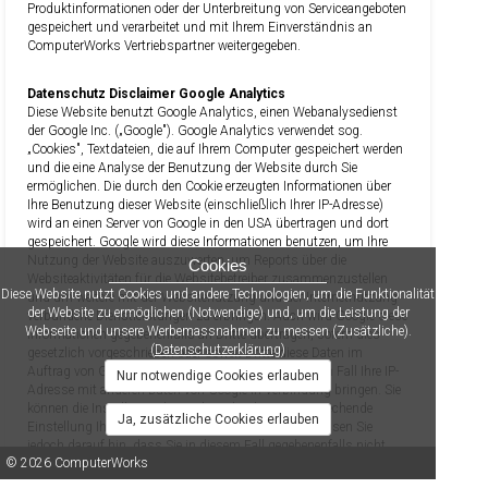
Produktinformationen oder der Unterbreitung von Serviceangeboten
gespeichert und verarbeitet und mit Ihrem Einverständnis an
ComputerWorks Vertriebspartner weitergegeben.
Datenschutz Disclaimer Google Analytics
Diese Website benutzt Google Analytics, einen Webanalysedienst
der Google Inc. („Google"). Google Analytics verwendet sog.
„Cookies", Textdateien, die auf Ihrem Computer gespeichert werden
und die eine Analyse der Benutzung der Website durch Sie
ermöglichen. Die durch den Cookie erzeugten Informationen über
Ihre Benutzung dieser Website (einschließlich Ihrer IP-Adresse)
wird an einen Server von Google in den USA übertragen und dort
gespeichert. Google wird diese Informationen benutzen, um Ihre
Nutzung der Website auszuwerten, um Reports über die
Cookies
Websiteaktivitäten für die Websitebetreiber zusammenzustellen
Diese Website nutzt Cookies und andere Technologien, um die Funktionalität
und um weitere mit der Websitenutzung und der Internetnutzung
der Website zu ermöglichen (Notwendige) und, um die Leistung der
verbundene Dienstleistungen zu erbringen. Auch wird Google diese
Webseite und unsere Werbemassnahmen zu messen (Zusätzliche).
Informationen gegebenenfalls an Dritte übertragen, sofern dies
(
Datenschutzerklärung
)
gesetzlich vorgeschrieben oder soweit Dritte diese Daten im
Auftrag von Google verarbeiten. Google wird in keinem Fall Ihre IP-
Nur notwendige Cookies erlauben
Adresse mit anderen Daten von Google in Verbindung bringen. Sie
können die Installation der Cookies durch eine entsprechende
Ja, zusätzliche Cookies erlauben
Einstellung Ihrer Browser Software verhindern; wir weisen Sie
jedoch darauf hin, dass Sie in diesem Fall gegebenenfalls nicht
© 2026 ComputerWorks
sämtliche Funktionen dieser Website vollumfänglich nutzen
können. Durch die Nutzung dieser Website erklären Sie sich mit der