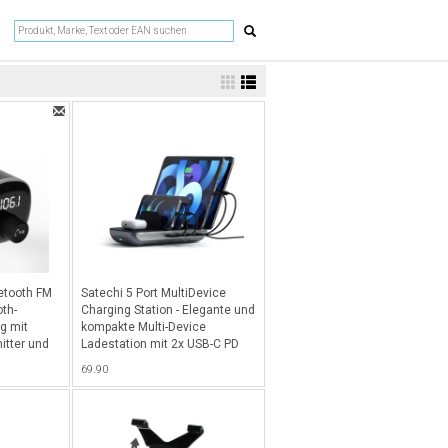
etooth FM
Satechi 5 Port MultiDevice
oth-
Charging Station - Elegante und
g mit
kompakte Multi-Device
itter und
Ladestation mit 2x USB-C PD
 Schwarz
Fast Charge Ports (je 20W), 2x
69.90
USB-A Ports (je 12W) & 1x
Wireless Charging Ladepad für
iPhone/Smartphones, iPad,
Airpods etc. - Space Gray