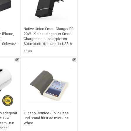
t
Native Union Smart Charger PD
e iPhone,
20W - Kleiner eleganter Smart
it
Charger mit ausklappbaren
- Schwarz -
Stromkontakten und 1x USB-A
sowie 1x USB-C-Port mit 20Watt
16.90
Totalleistung, inkl. EU, UK & US
Traveladapter - Slate
oladegerät
Tucano Cornice - Folio Case
it 12W
und Stand für iPad mini - Ice
tetem USB
White
ones -