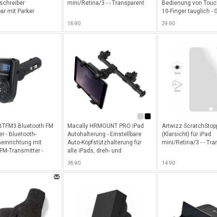
schreiber
mini/Retina/3 - - Transparent
Bedienung von Touc
ar mit Parker
10-Finger tauglich -
eibermiene) für
- Schwarz
16.90
29.90
Metallic
BTFM3 Bluetooth FM
Macally HRMOUNT PRO iPad
Artwizz ScratchStop
r - Bluetooth-
Autohalterung - Einstellbare
(Klarsicht) für iPad
heinrichtung mit
Auto-Kopfstützhalterung für
mini/Retina/3 - - Tr
FM-Transmitter -
alle iPads, dreh- und
schwenkbar - Schwarz
36.90
14.90