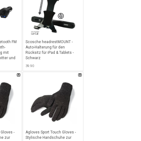
etooth FM
Scosche headrestMOUNT -
oth-
Auto-Halterung für den
g mit
Rücksitz für iPad & Tablets -
itter und
Schwarz
egerät -
39.90
 Gloves -
Agloves Sport Touch Gloves -
he zur
Stylische Handschuhe zur