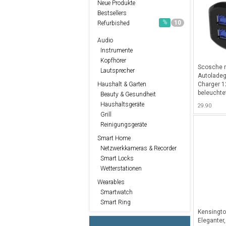
Neue Produkte
Bestsellers
%
10
Refurbished
Audio
Instrumente
Kopfhörer
Scosche 
Lautsprecher
Autoladeg
Charger 1
Haushalt & Garten
beleuchtet
Beauty & Gesundheit
Smartpho
Haushaltsgeräte
29.90
Grill
Reinigungsgeräte
Smart Home
Netzwerkkameras & Recorder
Smart Locks
Wetterstationen
Wearables
Smartwatch
Smart Ring
Kensingto
Eleganter,