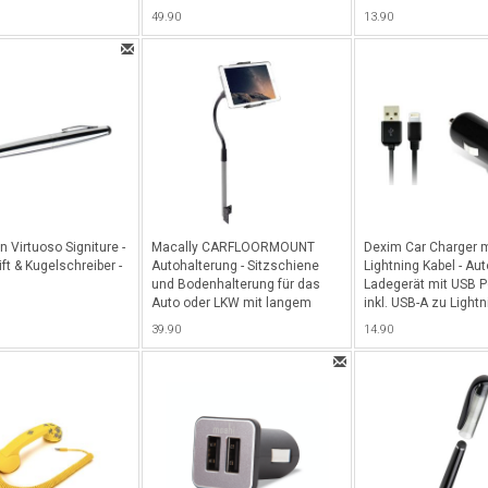
 Grösse M/S - Hellgrau
Weiss/Gold
49.90
13.90
 Virtuoso Signiture -
Macally CARFLOORMOUNT
Dexim Car Charger m
ft & Kugelschreiber -
Autohalterung - Sitzschiene
Lightning Kabel - Aut
und Bodenhalterung für das
Ladegerät mit USB P
Auto oder LKW mit langem
inkl. USB-A zu Light
flexiblen Schwanenhals, ideal
(Charge & Sync), 1 M
39.90
14.90
für Tablets und Smartphones -
Schwarz
Schwarz