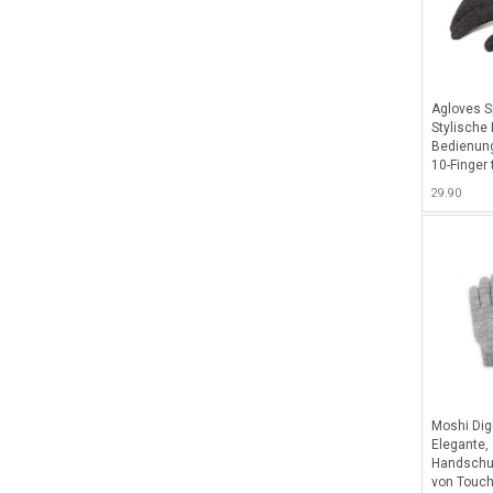
Agloves S
Stylische
Bedienun
10-Finger 
L/XL - Sc
29.90
Moshi Dig
Elegante, 
Handschu
von Touch