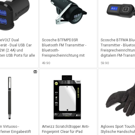
reVOLT Dual
Scosche BTFMPD3SR
Scosche BTFMA Blu
erät - Dual USB Car
Bluetooth FM Transmitter -
Transmitter - Blueto
2W (2.4A) und
Bluetooth-
Freisprecheinrichtun
en USB Ports für alle
Freisprecheinrichtung mit
digitalem FM-Transm
nes - Schwarz
digitalem FM-Transmitter und
10-Watt-USB-Autolad
49.90
59.90
18W USB-C und 12W USB-A
Schwarz
Ladeport - Silber
n Virtuoso -
Artwizz ScratchStopper Anti-
Agloves Sport Touch
 feiner Eingabestift
Fingerprint Clear für iPad
Stylische Handschu