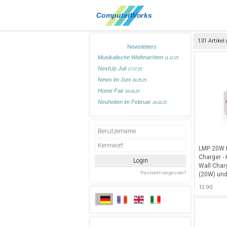
131 Artikel
Newsletters
Musikalische Weihnachten
11.12.25
NextUp Juli
17.07.25
News im Juni
28.05.25
Home Fair
09.04.25
Neuheiten im Februar
24.02.25
LMP 20W D
Charger -
Wall Charg
(20W) und
(18W), id
12.90
Tablets - 