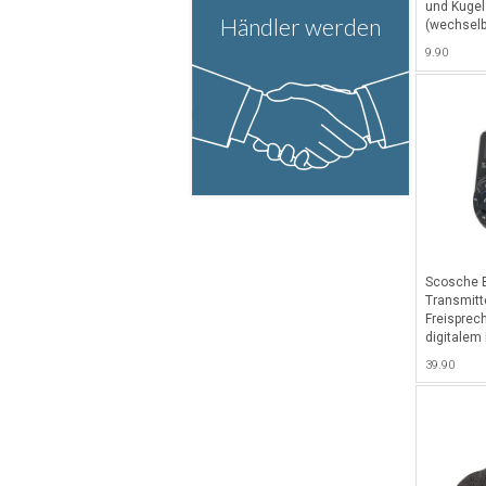
und Kugel
Händler werden
(wechselb
Kugelschr
9.90
Tablets - 
Scosche 
Transmitte
Freisprec
digitalem 
Schwarz
39.90