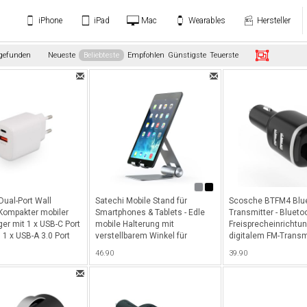
iPhone
iPad
Mac
Wearables
Hersteller
 gefunden
Neueste
Beliebteste
Empfohlen
Günstigste
Teuerste
ual-Port Wall
Satechi Mobile Stand für
Scosche BTFM4 Blu
 Kompakter mobiler
Smartphones & Tablets - Edle
Transmitter - Blueto
er mit 1 x USB-C Port
mobile Halterung mit
Freisprecheinrichtun
 1 x USB-A 3.0 Port
verstellbarem Winkel für
digitalem FM-Transm
eal für Smartphones &
Smartphones, iPads und
2x USB-A Ladeport -
46.90
39.90
Weiss
Tablets, ideal für Skype- und
Facetime Anrufe oder Filme
schauen - Space Gray