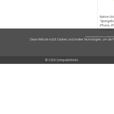
Native Un
'SpongeBob
iPhone, iP
Smartpho
Gelb
19.90
Diese Website nutzt Cookies und andere Technologien, um die
© 2026 ComputerWorks
Moshi iVis
Screen Pro
mini/Retin
Washable
36.90