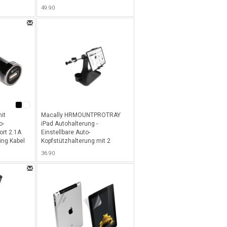
49.90
it
Macally HRMOUNTPROTRAY
o-
iPad Autohalterung -
ort 2.1A
Einstellbare Auto-
ning Kabel
Kopfstützhalterung mit 2
eter -
Positionen und integrierter
36.90
Tischablage für alle iPads,
dreh- und schwenkbar -
Schwarz