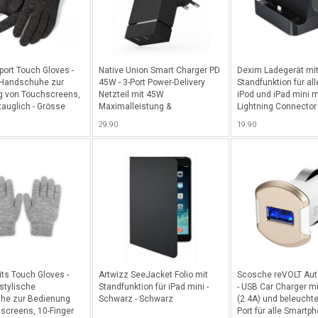
port Touch Gloves -
Native Union Smart Charger PD
Dexim Ladegerät mi
 Handschuhe zur
45W - 3-Port Power-Delivery
Standfunktion für all
g von Touchscreens,
Netzteil mit 45W
iPod und iPad mini m
tauglich - Grösse
Maximalleistung &
Lightning Connector 
hwarz
internationalen Adaptern (EU,
Schwarz
29.90
19.90
UK & US) - Slate
its Touch Gloves -
Artwizz SeeJacket Folio mit
Scosche reVOLT Aut
stylische
Standfunktion für iPad mini -
- USB Car Charger m
he zur Bedienung
Schwarz - Schwarz
(2.4A) und beleuch
screens, 10-Finger
Port für alle Smartph