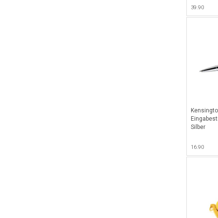
tauglich -
39.90
Kensington
Eingabesti
Silber
16.90