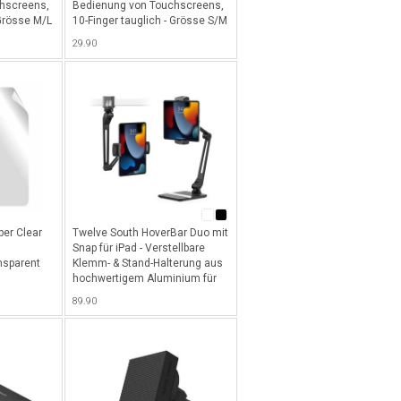
hscreens,
Bedienung von Touchscreens,
 Grösse M/L
10-Finger tauglich - Grösse S/M
- Schwarz
29.90
per Clear
Twelve South HoverBar Duo mit
Snap für iPad - Verstellbare
ansparent
Klemm- & Stand-Halterung aus
hochwertigem Aluminium für
alle iPads mit Quick-Release
89.90
System - Schwarz