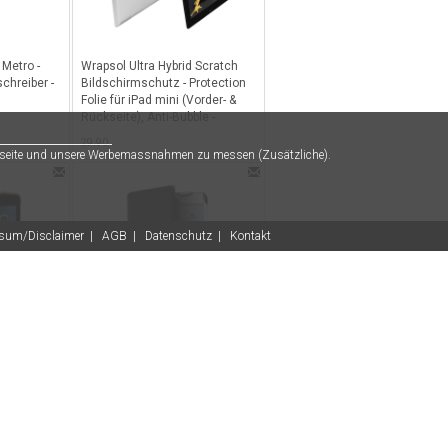
 Metro -
Wrapsol Ultra Hybrid Scratch
chreiber -
Bildschirmschutz - Protection
Folie für iPad mini (Vorder- &
Rückseite), Anti-Bubble -
Transparent
29.90
Webseite und unsere Werbemassnahmen zu messen (Zusätzliche).
sum/Disclaimer
|
AGB
|
Datenschutz
|
Kontakt
hülle und
MarBlue Marware C.E.O. Hybrid
ini/Retina -
Folio - Hochwertiges
Carboncase mit Standfunktion
für iPad mini - Carbon Fiber
32.90