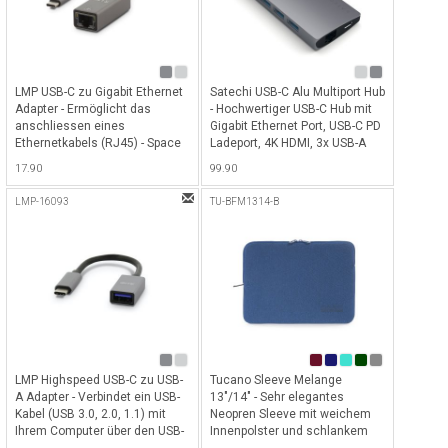
LMP USB-C zu Gigabit Ethernet
Satechi USB-C Alu Multiport Hub
Adapter - Ermöglicht das
- Hochwertiger USB-C Hub mit
anschliessen eines
Gigabit Ethernet Port, USB-C PD
Ethernetkabels (RJ45) - Space
Ladeport, 4K HDMI, 3x USB-A
Gray
Ports sowie einen SD- und
17.90
99.90
MicroSD-Card Slot - Space Gray
LMP-16093
TU-BFM1314-B
LMP Highspeed USB-C zu USB-
Tucano Sleeve Melange
A Adapter - Verbindet ein USB-
13"/14" - Sehr elegantes
Kabel (USB 3.0, 2.0, 1.1) mit
Neopren Sleeve mit weichem
Ihrem Computer über den USB-
Innenpolster und schlankem
C-Anschluss, 15cm - Space
Design für Macbook Pro 13 & 14