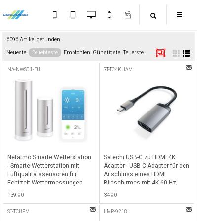
6096 Artikel gefunden
Neueste
Beliebteste
Empfohlen
Günstigste
Teuerste
NA-NWS01-EU
ST-TC4KHAM
Netatmo Smarte Wetterstation
Satechi USB-C zu HDMI 4K
- Smarte Wetterstation mit
Adapter - USB-C Adapter für den
Luftqualitätssensoren für
Anschluss eines HDMI
Echtzeit-Wettermessungen
Bildschirmes mit 4K 60 Hz,
elegantes Design - Space Gray
139.90
34.90
ST-TCUPM
LMP-9218