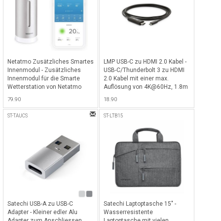
Netatmo Zusätzliches Smartes
LMP USB-C zu HDMI 2.0 Kabel -
Innenmodul - Zusätzliches
USB-C/Thunderbolt 3 zu HDMI
Innenmodul für die Smarte
2.0 Kabel mit einer max.
Wetterstation von Netatmo
Auflösung von 4K@60Hz, 1.8m
- Schwarz
79.90
18.90
ST-TAUCS
ST-LTB15
Satechi USB-A zu USB-C
Satechi Laptoptasche 15" -
Adapter - Kleiner edler Alu
Wasserresistente
Adapter zum Anschliessen
Laptoptasche mit vielen