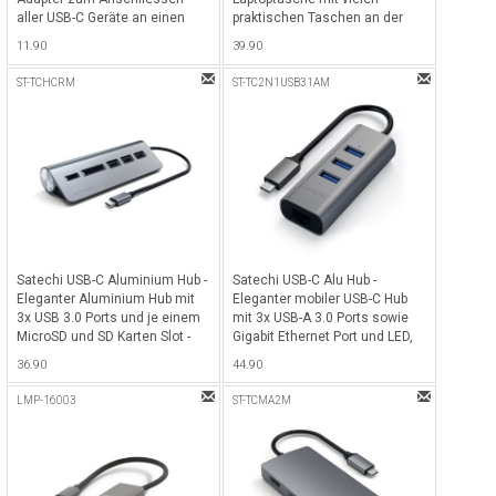
aller USB-C Geräte an einen
praktischen Taschen an der
USB-A Port - Silber
Vorderseite für alle MacBook
11.90
39.90
Pro bis 16" und Notebook bis
15.4" - Grau
ST-TCHCRM
ST-TC2N1USB31AM
Satechi USB-C Aluminium Hub -
Satechi USB-C Alu Hub -
Eleganter Aluminium Hub mit
Eleganter mobiler USB-C Hub
3x USB 3.0 Ports und je einem
mit 3x USB-A 3.0 Ports sowie
MicroSD und SD Karten Slot -
Gigabit Ethernet Port und LED,
Space Gray
ideal für alle Laptops &
36.90
44.90
MacBooks & iMacs mit USB-C
Anschluss - Space Gray
LMP-16003
ST-TCMA2M