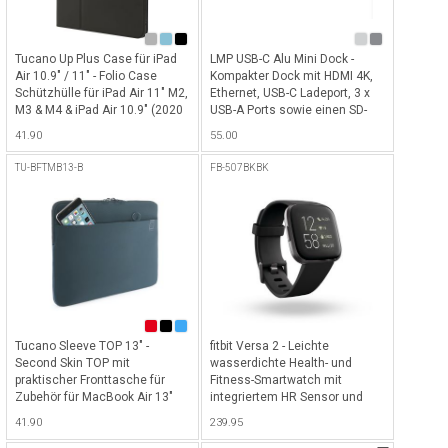
Tucano Up Plus Case für iPad
LMP USB-C Alu Mini Dock -
Air 10.9" / 11" - Folio Case
Kompakter Dock mit HDMI 4K,
Schützhülle für iPad Air 11" M2,
Ethernet, USB-C Ladeport, 3 x
M3 & M4 & iPad Air 10.9" (2020
USB-A Ports sowie einen SD-
+ 2022) mit Pencil-Halterung
und Micro-SD Slot - Silber
41.90
55.00
und mit Standfunktion in
verschiedenen Winkeln -
TU-BFTMB13-B
FB-507BKBK
Schwarz
Tucano Sleeve TOP 13" -
fitbit Versa 2 - Leichte
Second Skin TOP mit
wasserdichte Health- und
praktischer Fronttasche für
Fitness-Smartwatch mit
Zubehör für MacBook Air 13"
integriertem HR Sensor und
Retina & MacBook Pro 13" (mit
Amoled Screen - Black / Carbon
41.90
239.95
& ohne Touchbar) - Blau