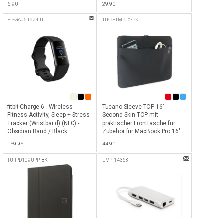
6.90
29.90
Gray
& 15" / Notebook bis 14" -
Dunkelblau
FB-GA05183-EU
TU-BFTMB16-BK
fitbit Charge 6 - Wireless
Tucano Sleeve TOP 16" -
Fitness Activity, Sleep + Stress
Second Skin TOP mit
Tracker (Wristband) (NFC) -
praktischer Fronttasche für
Obsidian Band / Black
Zubehör für MacBook Pro 16"
Aluminum Case - Schwarz
und Laptop 15.6" (ab 2019) -
159.95
44.90
Schwarz
TU-IPD109UPP-BK
LMP-14368