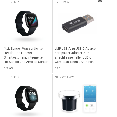
FB-512BKBK
LMP-18985
fitbit Sense - Wasserdichte
LMP USB-A zu USB-C Adapter -
Health- und Fitness-
Kompakter Adapter zum
Smartwatch mit integriertem
anschliessen aller USB-C
HR Sensor und Amoled Screen
Geräte an einen USB-A Port -
(NFC), integriertem GPS,
Schwarz
349.95
7.90
Gyroskop und Google Assistant
- Carbon/Graphite
FB-511BKBK
NA-NRG01-WW