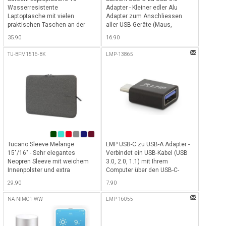
Wasserresistente
Adapter - Kleiner edler Alu
Laptoptasche mit vielen
Adapter zum Anschliessen
praktischen Taschen an der
aller USB Geräte (Maus,
Vorderseite für alle MacBook
Tastatur, USB Sticks, etc) -
35.90
16.90
bis 14" und Notebook bis 13" -
Space Gray
Grau
TU-BFM1516-BK
LMP-13865
Tucano Sleeve Melange
LMP USB-C zu USB-A Adapter -
15"/16" - Sehr elegantes
Verbindet ein USB-Kabel (USB
Neopren Sleeve mit weichem
3.0, 2.0, 1.1) mit Ihrem
Innenpolster und extra
Computer über den USB-C-
schlankem Design für Macbook
Anschluss - Schwarz
29.90
7.90
Pro 15" & 16" / Notebook bis
15.6" - Dunkelgrau
NA-NIMO1-WW
LMP-16055