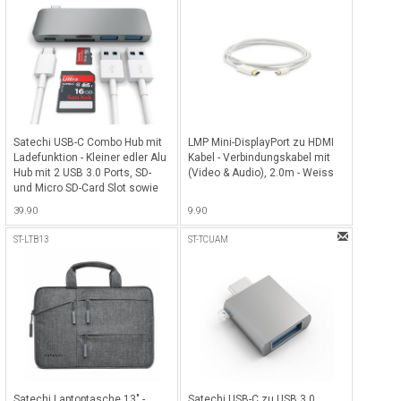
Satechi USB-C Combo Hub mit
LMP Mini-DisplayPort zu HDMI
Ladefunktion - Kleiner edler Alu
Kabel - Verbindungskabel mit
Hub mit 2 USB 3.0 Ports, SD-
(Video & Audio), 2.0m - Weiss
und Micro SD-Card Slot sowie
USB-C Ladeport - Space Gray
39.90
9.90
ST-LTB13
ST-TCUAM
Satechi Laptoptasche 13" -
Satechi USB-C zu USB 3.0