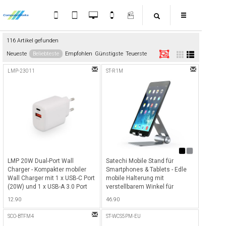
116 Artikel gefunden
Neueste
Beliebteste
Empfohlen
Günstigste
Teuerste
LMP-23011
ST-R1M
LMP 20W Dual-Port Wall
Satechi Mobile Stand für
Charger - Kompakter mobiler
Smartphones & Tablets - Edle
Wall Charger mit 1 x USB-C Port
mobile Halterung mit
(20W) und 1 x USB-A 3.0 Port
verstellbarem Winkel für
(18W), ideal für Smartphones &
Smartphones, iPads und
12.90
46.90
Tablets - Weiss
Tablets, ideal für Skype- und
Facetime Anrufe oder Filme
SCO-BTFM4
ST-WCS5PM-EU
schauen - Space Gray