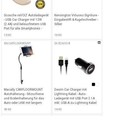
Scosche reVOLT Autoladegerät
Kensington Virtuoso Signiture -
- USB Car Charger mit 12W
Eingabestift & Kugelschreiber -
(2.4A) und beleuchtetem USB
Silber
Port für alle Smartphones -
Weiss/Gold
13.90
16.90
MA-CARFLOORMOUNT
DX-DCA333-B
Macally CARFLOORMOUNT
Dexim Car Charger mit
Autohalterung - Sitzschiene
Lightning Kabel - Auto-
und Bodenhalterung für das
Ladegerät mit USB Port 2.1A
Auto oder LKW mit langem
inkl. USB-A zu Lightning Kabel
flexiblen Schwanenhals, ideal
(Charge & Sync), 1 Meter -
39.90
14.90
für Tablets und Smartphones -
Schwarz