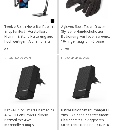
Twelve South HoverBar Duo mit
Agloves Sport Touch Gloves -
Snap für iPad - Verstellbare
Stylische Handschuhe zur
Klemm- & Stand-Halterung aus
Bedienung von Touchscreens,
hochwertigem Aluminium für
10-Finger tauglich - Grösse
alle iPads mit Quick-Release
L/XL - Schwarz
89.90
29.90
System - Schwarz
NU-SMH-PD-GRY-INT
NU-SMART-PD-GRY-V2
Native Union Smart Charger PD
Native Union Smart Charger PD
45W - 3-Port Power-Delivery
20W - Kleiner eleganter Smart
Netzteil mit 45W
Charger mit ausklappbaren
Maximalleistung &
Stromkontakten und 1x USB-A
internationalen Adaptern (EU,
sowie 1x USB-C-Port mit 20Watt