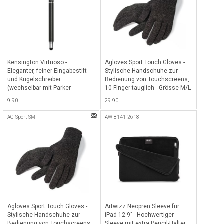
Kensington Virtuoso -
Agloves Sport Touch Gloves -
Eleganter, feiner Eingabestift
Stylische Handschuhe zur
und Kugelschreiber
Bedienung von Touchscreens,
(wechselbar mit Parker
10-Finger tauglich - Grösse M/L
Kugelschreibermiene) für
- Schwarz
9.90
29.90
Tablets - Metallic
AG-Sport-SM
AW-8141-2618
Agloves Sport Touch Gloves -
Artwizz Neopren Sleeve für
Stylische Handschuhe zur
iPad 12.9" - Hochwertiger
Bedienung von Touchscreens,
Sleeve mit extra Pencil-Halter