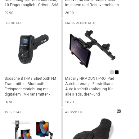
10-Finger tauglich - Grösse S/M
im Innern und Reissverschluss
- Schwarz
für alle iPad Pro 12.9" & 13"
29.90
36.90
(2018 - 2025) - Schwarz
SCO-BTFM3
MA-HRMOUNTPRO-B
Scosche BTFM3 Bluetooth FM
Macally HRMOUNT PRO iPad
Transmitter - Bluetooth-
Autohalterung - Einstellbare
Freisprecheinrichtung mit
Auto-Kopfstützhalterung für
digitalem FM-Transmitter -
alle iPads, dreh- und
Schwarz
schwenkbar - Schwarz
39.90
36.90
TS-12-2143
AG-Sport-LX