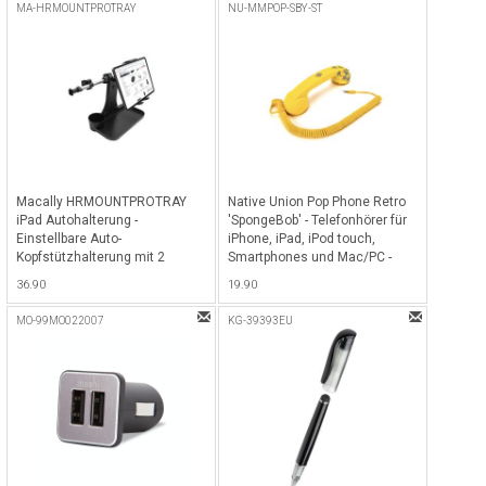
Schwarz
MA-HRMOUNTPROTRAY
NU-MMPOP-SBY-ST
Macally HRMOUNTPROTRAY
Native Union Pop Phone Retro
iPad Autohalterung -
'SpongeBob' - Telefonhörer für
Einstellbare Auto-
iPhone, iPad, iPod touch,
Kopfstützhalterung mit 2
Smartphones und Mac/PC -
Positionen und integrierter
Gelb
36.90
19.90
Tischablage für alle iPads,
dreh- und schwenkbar -
MO-99MO022007
KG-39393EU
Schwarz