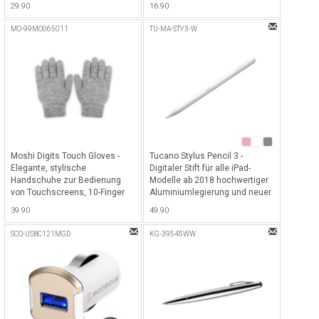
29.90
16.90
UK & US) - Slate
Totalleistung, inkl. EU, UK & US
Traveladapter - Slate
MO-99MO065011
TU-MA-STY3-W
Moshi Digits Touch Gloves -
Tucano Stylus Pencil 3 -
Elegante, stylische
Digitaler Stift für alle iPad-
Handschuhe zur Bedienung
Modelle ab 2018 hochwertiger
von Touchscreens, 10-Finger
Aluminiumlegierung und neuer
tauglich - Grösse M/S - Hellgrau
längerer Batteriedauer bis 15h,
39.90
49.90
inkl. USB-C Ladekabel - White
SCO-USBC121MGD
KG-39545WW