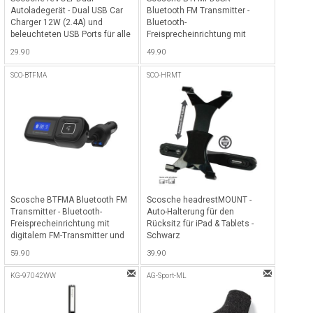
Autoladegerät - Dual USB Car
Bluetooth FM Transmitter -
Charger 12W (2.4A) und
Bluetooth-
beleuchteten USB Ports für alle
Freisprecheinrichtung mit
Smartphones - Schwarz
digitalem FM-Transmitter und
29.90
49.90
18W USB-C und 12W USB-A
Ladeport - Silber
SCO-BTFMA
SCO-HRMT
Scosche BTFMA Bluetooth FM
Scosche headrestMOUNT -
Transmitter - Bluetooth-
Auto-Halterung für den
Freisprecheinrichtung mit
Rücksitz für iPad & Tablets -
digitalem FM-Transmitter und
Schwarz
10-Watt-USB-Autoladegerät -
59.90
39.90
Schwarz
KG-97042WW
AG-Sport-ML