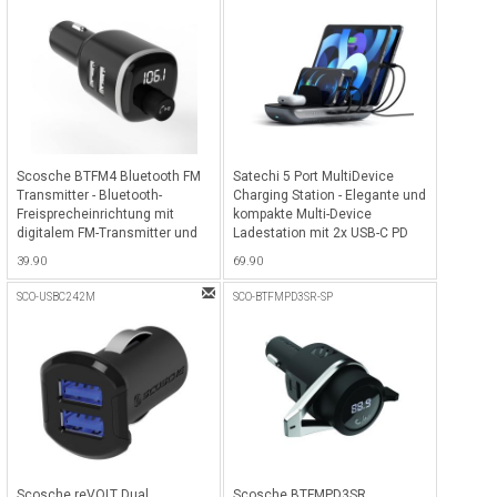
Scosche BTFM4 Bluetooth FM
Satechi 5 Port MultiDevice
Transmitter - Bluetooth-
Charging Station - Elegante und
Freisprecheinrichtung mit
kompakte Multi-Device
digitalem FM-Transmitter und
Ladestation mit 2x USB-C PD
2x USB-A Ladeport - Schwarz
Fast Charge Ports (je 20W), 2x
39.90
69.90
USB-A Ports (je 12W) & 1x
Wireless Charging Ladepad für
SCO-USBC242M
SCO-BTFMPD3SR-SP
iPhone/Smartphones, iPad,
Airpods etc. - Space Gray
Scosche reVOLT Dual
Scosche BTFMPD3SR