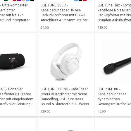
 - Ultra-kompakter
JBL TUNE 305C -
JBL Tune Flex - Komp
erdichter
Kabelgebundener Hi-Res-
kabellose Noise-Canc
her mit bis 12h
Earbud-Kopfhörer mit USB-C
Ear Kopfhörer mit bi
it und integrierter
Anschluss & 12.5mm Treiber
Stunden Akkulaufzei
haken - Schwarz
für eine hervorragende
24.90
119.00
Soundqualität - Schwarz
 3 - Portabler
JBL TUNE 770NC - Kabelloser
JBL PBM100 -
serfester BT Stereo
Over-Ear Kopfhörer mit Noise
Kabelgebundenes
her mit eingebautem
Cancelling, JBL Pure Bass
dynamisches
raftvoller Leistung -
Sound & Bluetooth 5.3 - Weiss
Gesangsmikrofon ko
mit allen JBL Party 
129.00
46.90
Schwarz