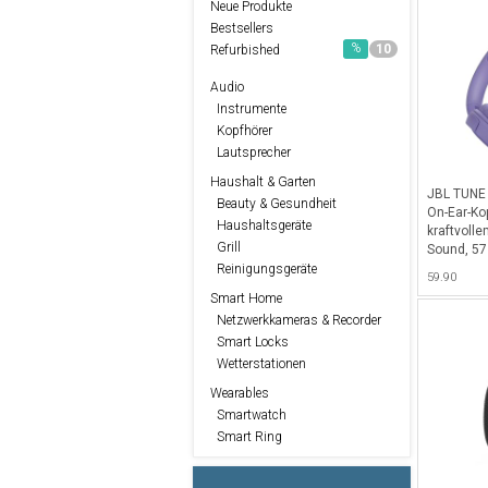
Neue Produkte
Bestsellers
%
10
Refurbished
Audio
Instrumente
Kopfhörer
Lautsprecher
Haushalt & Garten
JBL TUNE 
Beauty & Gesundheit
On-Ear-Ko
Haushaltsgeräte
kraftvoll
Grill
Sound, 57
Akkulaufze
Reinigungsgeräte
59.90
Violett
Smart Home
Netzwerkkameras & Recorder
Smart Locks
Wetterstationen
Wearables
Smartwatch
Smart Ring