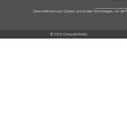
Deep Bass
89.90
Diese Website nutzt Cookies und andere Technologien, um die
© 2026 ComputerWorks
JBL Clip4 
iPX67 was
Lautsprec
Akkulaufz
Karabiner
69.90