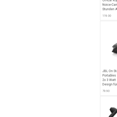
On-Ear Ko
Noice-Can
Stunden A
119.00
JBL On Sta
Portables
2x 3 Watt
Design für
FB - Schw
79.90