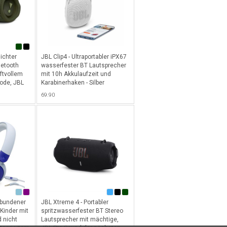
ichter
JBL Clip4 - Ultraportabler iPX67
uetooth
wasserfester BT Lautsprecher
ftvollem
mit 10h Akkulaufzeit und
ode, JBL
Karabinerhaken - Silber
den
69.90
ebundener
JBL Xtreme 4 - Portabler
 Kinder mit
spritzwasserfester BT Stereo
 nicht
Lautsprecher mit mächtige,