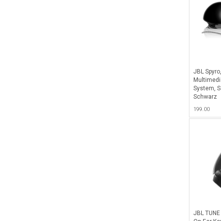
JBL Spyro
Multimedi
System, S
Schwarz
199.00
JBL TUNE 