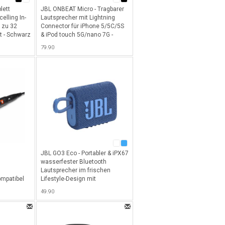
lett
JBL ONBEAT Micro - Tragbarer
elling In-
Lautsprecher mit Lightning
s zu 32
Connector für iPhone 5/5C/5S
t - Schwarz
& iPod touch 5G/nano 7G -
Weiss
79.90
JBL GO3 Eco - Portabler & iPX67
wasserfester Bluetooth
Lautsprecher im frischen
mpatibel
Lifestyle-Design mit
Boxen -
grossartigem Klang & 5h
49.90
Akkulaufzeit - Blau