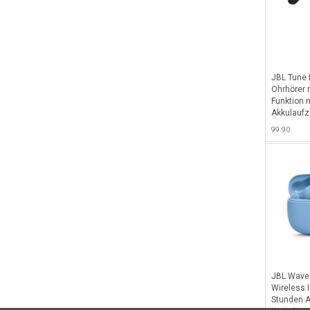
JBL Tune F
Ohrhörer 
Funktion 
Akkulaufz
sowie JBL
99.90
JBL Wave
Wireless I
Stunden A