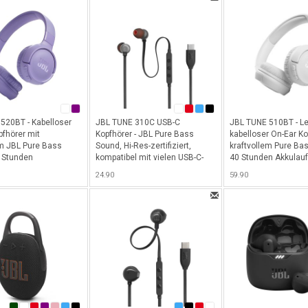
520BT - Kabelloser
JBL TUNE 310C USB-C
JBL TUNE 510BT - Le
pfhörer mit
Kopfhörer - JBL Pure Bass
kabelloser On-Ear Ko
em JBL Pure Bass
Sound, Hi-Res-zertifiziert,
kraftvollem Pure Ba
 Stunden
kompatibel mit vielen USB-C-
40 Stunden Akkulauf
it & Bluetooth 5.3 -
Geräten, 3-Tasten-
Bluetooth 5.0 - Weis
24.90
59.90
Fernbedienung mit Mikrofon -
Schwarz