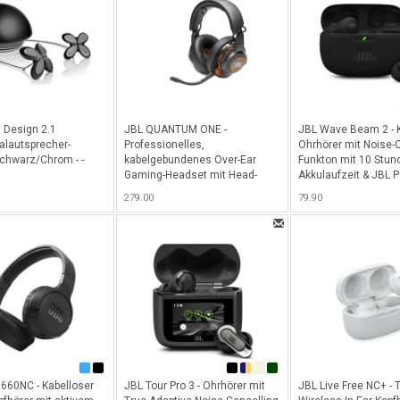
, Design 2.1
JBL QUANTUM ONE -
JBL Wave Beam 2 - 
alautsprecher-
Professionelles,
Ohrhörer mit Noise-C
chwarz/Chrom - -
kabelgebundenes Over-Ear
Funkton mit 10 Stun
Gaming-Headset mit Head-
Akkulaufzeit & JBL 
Tracking-Funktion
Sound - Black
279.00
79.90
QuantumSPHERE 360 -
Schwarz
660NC - Kabelloser
JBL Tour Pro 3 - Ohrhörer mit
JBL Live Free NC+ - 