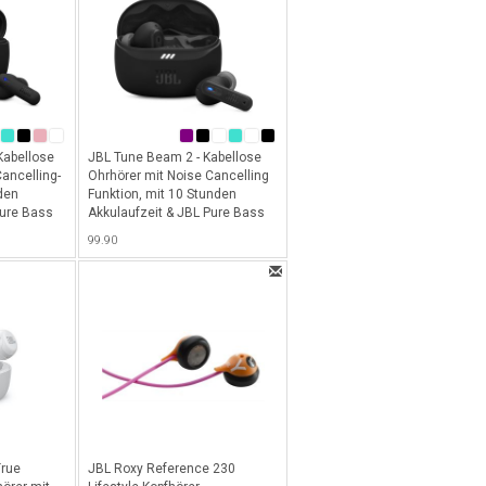
Kabellose
JBL Tune Beam 2 - Kabellose
ancelling-
Ohrhörer mit Noise Cancelling
den
Funktion, mit 10 Stunden
Pure Bass
Akkulaufzeit & JBL Pure Bass
Sound - Black
99.90
True
JBL Roxy Reference 230