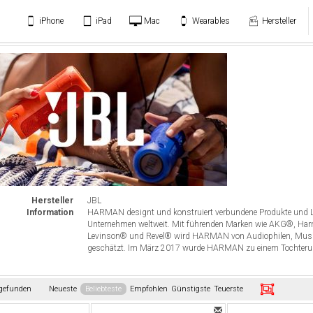
iPhone
iPad
Mac
Wearables
Hersteller
Hersteller
JBL
Information
HARMAN designt und konstruiert verbundene Produkte und L
Unternehmen weltweit. Mit führenden Marken wie AKG®, Har
Levinson® und Revel® wird HARMAN von Audiophilen, Musike
geschätzt. Im März 2017 wurde HARMAN zu einem Tochteru
 gefunden
Neueste
Beliebteste
Empfohlen
Günstigste
Teuerste