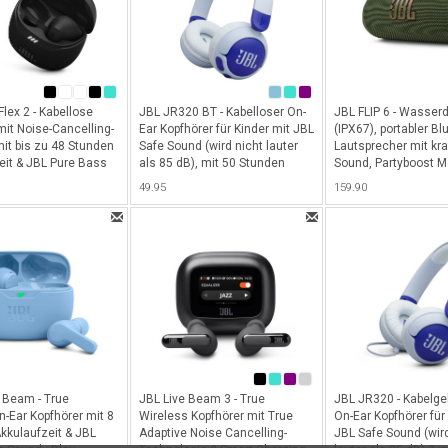
lex 2 - Kabellose
JBL JR320 BT - Kabelloser On-
JBL FLIP 6 - Wasserd
mit Noise-Cancelling-
Ear Kopfhörer für Kinder mit JBL
(IPX67), portabler Bl
mit bis zu 48 Stunden
Safe Sound (wird nicht lauter
Lautsprecher mit kra
eit & JBL Pure Bass
als 85 dB), mit 50 Stunden
Sound, Partyboost M
 Spatial Sound - Black
Akkulaufzeit & integriertem
Connect+ & 12 Stun
49.95
159.90
Mikrofon - Blue
Akkulaufzeit - Grün
 Beam - True
JBL Live Beam 3 - True
JBL JR320 - Kabelg
n-Ear Kopfhörer mit 8
Wireless Kopfhörer mit True
On-Ear Kopfhörer für
kkulaufzeit & JBL
Adaptive Noise Cancelling-
JBL Safe Sound (wird