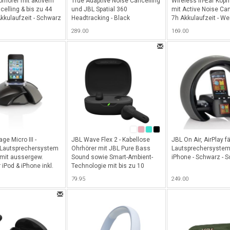
pfhörer mit aktivem
True Adaptive Noise Cancelling
Wireless In-Ear Kopf
celling & bis zu 44
und JBL Spatial 360
mit Active Noise Can
kkulaufzeit - Schwarz
Headtracking - Black
7h Akkulaufzeit - We
289.00
169.00
ge Micro III -
JBL Wave Flex 2 - Kabellose
JBL On Air, AirPlay f
 Lautsprechersystem
Ohrhörer mit JBL Pure Bass
Lautsprechersystem 
 mit aussergew.
Sound sowie Smart-Ambient-
iPhone - Schwarz - 
 iPod & iPhone inkl.
Technologie mit bis zu 10
arz
Stunden Akkulaufzeit - Black
79.95
249.00