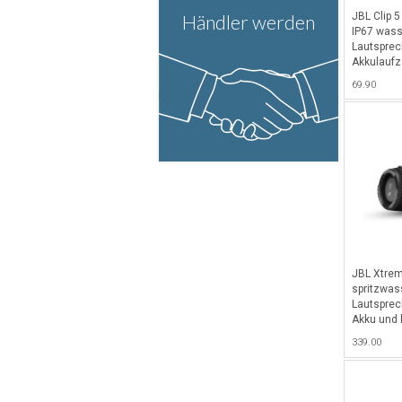
JBL Clip 5
Händler werden
IP67 wass
Lautsprec
Akkulaufze
Karabiner
69.90
JBL Xtreme
spritzwas
Lautsprec
Akku und k
Schwarz
339.00