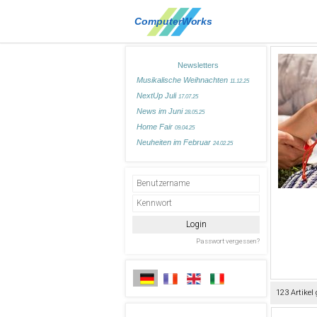
Newsletters
Musikalische Weihnachten
11.12.25
NextUp Juli
17.07.25
News im Juni
28.05.25
Home Fair
09.04.25
Neuheiten im Februar
24.02.25
123 Artikel