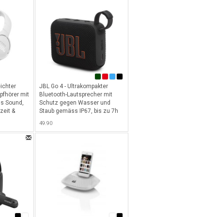
ichter
JBL Go 4 - Ultrakompakter
pfhörer mit
Bluetooth-Lautsprecher mit
ss Sound,
Schutz gegen Wasser und
zeit &
Staub gemäss IP67, bis zu 7h
s
Akkulaufzeit & Multi-Speaker
49.90
Verbindung über Auracast -
Schwarz