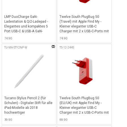
LMP DuoCharge GaN-
Twelve South PlugBug 50
Ladestation & Qi2-Ladepad -
(Travel) mit Apple Find My -
Elegantes und kompaktes 5
Kleiner eleganter USB-C
Port USB-C & USB-A GaN-
Charger mit 2 x USB-C-Ports mit
Ladegerät (150W) mit
50 Watt Totalleistung,
74.90
74.90
Halterung für bis zu 5 Geräte
kompatibel mit Apple Find My
sowie Qi2 Ladepad, ideal für
Netzwerk für alle iOS Geräte
TU-MA-STY2NP-W
TS-12-2445
iPhone, Smartphones, iPads &
inkl. Adapter für
Tablets - Schwarz
US/CN/AU/EU/UK/KR - Weiss-
Rot
Tucano Stylus Pencil 2 (für
Twelve South PlugBug 50
Schulen) - Digitaler Stift für alle
(EU/UK) mit Apple Find My -
iPad-Modelle ab 2018
Kleiner eleganter USB-C
hochwertiger
Charger mit 2 x USB-C-Ports mit
Aluminiumlegierung und neuer
50 Watt Totalleistung,
39.90
69.90
längerer Batteriedauer bis 15h,
kompatibel mit Apple Find My