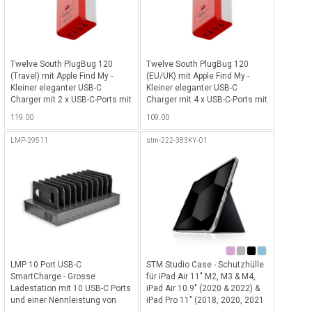
Twelve South PlugBug 120
Twelve South PlugBug 120
(Travel) mit Apple Find My -
(EU/UK) mit Apple Find My -
Kleiner eleganter USB-C
Kleiner eleganter USB-C
Charger mit 2 x USB-C-Ports mit
Charger mit 4 x USB-C-Ports mit
120 Watt Totalleistung,
120 Watt Totalleistung,
119.00
109.00
kompatibel mit Apple Find My
kompatibel mit Apple Find My
Netzwerk für alle iOS Geräte
Netzwerk für alle iOS Geräte -
LMP-29511
stm-222-383KY-01
inkl. Adapter für
Weiss-Rot
US/CN/AU/EU/UK/KR - Weiss-
Rot
LMP 10 Port USB-C
STM Studio Case - Schutzhülle
SmartCharge - Grosse
für iPad Air 11" M2, M3 & M4,
Ladestation mit 10 USB-C Ports
iPad Air 10.9" (2020 & 2022) &
und einer Nennleistung von
iPad Pro 11" (2018, 2020, 2021
max. 350W (35W pro Port) ideal
& 2022) mit patentierter