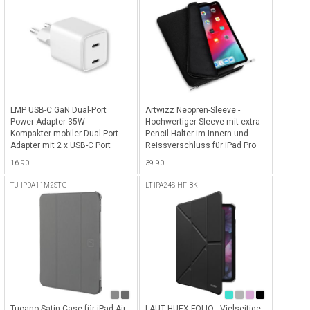
LMP USB-C GaN Dual-Port
Artwizz Neopren-Sleeve -
Power Adapter 35W -
Hochwertiger Sleeve mit extra
Kompakter mobiler Dual-Port
Pencil-Halter im Innern und
Adapter mit 2 x USB-C Port
Reissverschluss für iPad Pro
(35W), ideal für Smartphones,
11" (2018 - 2025), iPad Air
16.90
39.90
Tablets oder andere USB-C
10.9", iPad 10.2" und iPad Pro
Geräte - Weiss
10.5" - Schwarz
TU-IPDA11M2ST-G
LT-IPA24S-HF-BK
Tucano Satin Case für iPad Air
LAUT HUEX FOLIO - Vielseitige