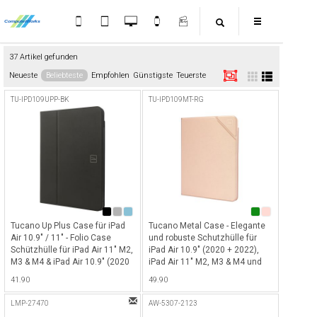
37 Artikel gefunden
Neueste
Beliebteste
Empfohlen
Günstigste
Teuerste
TU-IPD109UPP-BK
TU-IPD109MT-RG
Tucano Up Plus Case für iPad
Tucano Metal Case - Elegante
Air 10.9" / 11" - Folio Case
und robuste Schutzhülle für
Schützhülle für iPad Air 11" M2,
iPad Air 10.9" (2020 + 2022),
M3 & M4 & iPad Air 10.9" (2020
iPad Air 11" M2, M3 & M4 und
+ 2022) mit Pencil-Halterung
iPad Pro 11" (2020 & 2021) mit
41.90
49.90
und mit Standfunktion in
Pencil-Halterung, Standfunktion
verschiedenen Winkeln -
& praktischer On/Off-Funktion -
LMP-27470
AW-5307-2123
Schwarz
Rose Gold