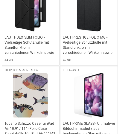
LAUT HUEX SLIM FOLIO -
LAUT PRESTIGE FOLIO MG -
Vielseitige Schutzhülle mit
Vielseitige Schutzhülle mit
Standfunktion in
Standfunktion in
verschiedenen Winkeln sowie
verschiedenen Winkeln sowie
Pencil-Halterung &
Pencil-Halterung & MagSpin
44.90
49.90
abnehmbaren Cover für iPad Air
Befestigungssystem für iPad
11" M2, M3 & M4 & iPad Air
Air 11" M2, M3 & M4 & iPad Air
TU-IPDA11M2SCZ-PSC-W
LT-IPA24S-PG
10.9" (2020 + 2022) - Schwarz
10.9" (2020 + 2022) - Schwarz
Tucano Schizzo Case für iPad
LAUT PRIME GLASS - Ultimativer
Air 10.9" / 11" - Folio Case
Bildschirmschutz aus
Schutzhülle für iPad Air 11" M2,
hochwertigem Glas mit einer