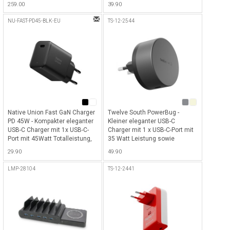
259.00
39.90
für MacBooks, iPads, iPhones,
magnetischer Schliess- und
Laptops, Tablets &
Standfunktion - Schwarz
NU-FAST-PD45-BLK-EU
TS-12-2544
Smartphones - Schwarz
Native Union Fast GaN Charger
Twelve South PowerBug -
PD 45W - Kompakter eleganter
Kleiner eleganter USB-C
USB-C Charger mit 1x USB-C-
Charger mit 1 x USB-C-Port mit
Port mit 45Watt Totalleistung,
35 Watt Leistung sowie
besteht aus 90% recyceltem
Magsafe (Qi2) Pad für alle Qi2-
29.90
49.90
Kunststoff - Black
fähigen Geräte - Slate
LMP-28104
TS-12-2441