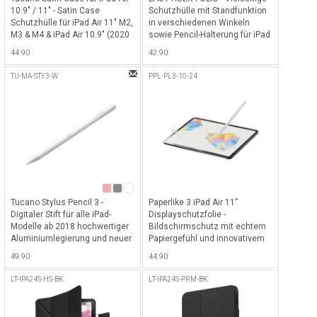
10.9" / 11" - Satin Case
Schutzhülle mit Standfunktion
Schutzhülle für iPad Air 11" M2,
in verschiedenen Winkeln
M3 & M4 & iPad Air 10.9" (2020
sowie Pencil-Halterung für iPad
+ 2022) inkl. Pencil-Halterung
Air 11" M2, M3 & M4 & iPad Air
44.90
42.90
und mit Standfunktion in
10.9" (2020 + 2022) - Schwarz
verschiedenen Winkeln -
TU-MA-STY3-W
PPL-PL3-10-24
Dunkelgrau
Tucano Stylus Pencil 3 -
Paperlike 3 iPad Air 11”
Digitaler Stift für alle iPad-
Displayschutzfolie -
Modelle ab 2018 hochwertiger
Bildschirmschutz mit echtem
Aluminiumlegierung und neuer
Papiergefühl und innovativem
längerer Batteriedauer bis 15h,
Butterfly-Applikationssystem
49.90
44.90
inkl. USB-C Ladekabel - White
für Schriftsteller, Künstler und
Notizenmacher für iPad Air 11”
LT-IPA24S-HS-BK
LT-IPA24S-PRM-BK
(2024 & 2025) - Transparent