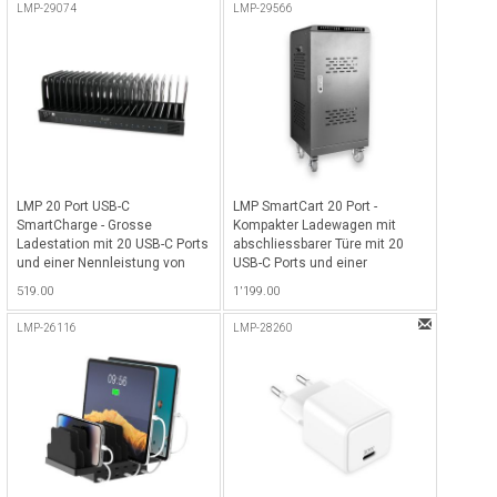
inkl. USB-C Ladekabel (Bulk,
Netzwerk für alle iOS Geräte -
LMP-29074
LMP-29566
ohne Retailverpackung - Weiss
Weiss-Rot
LMP 20 Port USB-C
LMP SmartCart 20 Port -
SmartCharge - Grosse
Kompakter Ladewagen mit
Ladestation mit 20 USB-C Ports
abschliessbarer Türe mit 20
und einer Nennleistung von
USB-C Ports und einer
max. 1000W (50W pro Port)
Nennleistung von max. 2'000W
519.00
1'199.00
ideal für MacBooks, iPads,
(100W pro Port) ideal für iPads,
iPhones, Laptops, Tablets &
Tablets, MacBook, MacBook
LMP-26116
LMP-28260
Smartphones - Schwarz
Air's, MacBook Pro's & Laptops -
Anthrazit