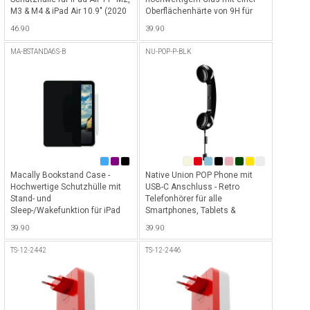
M3 & M4 & iPad Air 10.9" (2020
Oberflächenhärte von 9H für
+ 2022) inkl. Pencil-Halterung
iPad Air 11" (2024 + 2025) -
46.90
39.90
und mit Standfunktion in
Transparent
verschiedenen Winkeln - Weiss
MA-BSTANDA6S-B
NU-POP-P-BLK
Macally Bookstand Case -
Native Union POP Phone mit
Hochwertige Schutzhülle mit
USB-C Anschluss - Retro
Stand- und
Telefonhörer für alle
Sleep-/Wakefunktion für iPad
Smartphones, Tablets &
Air 11" M2, M3 & M4,
Laptops mit USB-C Anschluss,
39.90
39.90
transparenter Rückseite und
ideal für klare Gespräche mit
genialer Apple Pencil
hochwertigem Mikrofon &
TS-12-2442
TS-12-2446
Straphalterung - Schwarz
Lautsprecher (optimiert für
Videoanrufe & Online-
Meetings) - Black