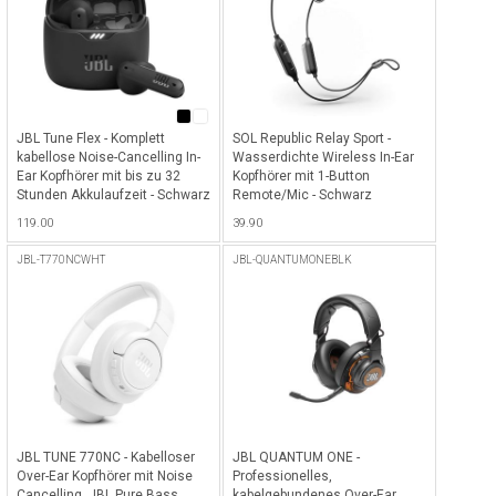
JBL Tune Flex - Komplett
SOL Republic Relay Sport -
kabellose Noise-Cancelling In-
Wasserdichte Wireless In-Ear
Ear Kopfhörer mit bis zu 32
Kopfhörer mit 1-Button
Stunden Akkulaufzeit - Schwarz
Remote/Mic - Schwarz
119.00
39.90
JBL-T770NCWHT
JBL-QUANTUMONEBLK
JBL TUNE 770NC - Kabelloser
JBL QUANTUM ONE -
Over-Ear Kopfhörer mit Noise
Professionelles,
Cancelling, JBL Pure Bass
kabelgebundenes Over-Ear