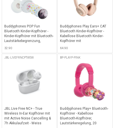
Buddyphones POP Fun
Buddyphones Play Ears+ CAT
Bluetooth Kinder-Kopfhörer -
Bluetooth Kinder-Kopfhörer -
Kinder-Kopfhörer mit Bluetooth-
Kabellose Bluetooth Kinder-
Lautstärkebegrenzung,
Kopfhörer mit
SafeAudio 85/94 dB Hörmodus,
Lautstärkenbegrenzung, 24
32.90
64.90
24 Stunden Akkulaufzeit,
Stunden Akkulaufzeit,
kabellose faltbare On-Ear-
Sprachverbesserung,
JBL-LIVEFRNCPTWSW
BP-PLAYP-PINK
Kopfhörer für Kinder mit
StudyModus & Katzen-Ohren -
Mikrofon - Snow White
Rosa
JBL Live Free NC+ - True
Buddyphones Play+ Bluetooth-
Wireless In-Ear Kopfhörer mit
Kopfhörer - Kabellose
mit Active Noise Cancelling &
Bluetooth-Kopfhörer,
7h Akkulaufzeit - Weiss
Lautstärkeregelung, 20
Stunden Akkulaufzeit, 3