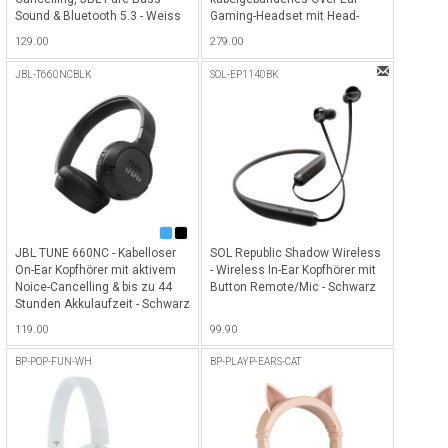
Sound & Bluetooth 5.3 - Weiss
Gaming-Headset mit Head-
Tracking-Funktion
129.00
279.00
QuantumSPHERE 360 -
Schwarz
JBL-T660NCBLK
SOL-EP1140BK
JBL TUNE 660NC - Kabelloser
SOL Republic Shadow Wireless
On-Ear Kopfhörer mit aktivem
- Wireless In-Ear Kopfhörer mit
Noice-Cancelling & bis zu 44
Button Remote/Mic - Schwarz
Stunden Akkulaufzeit - Schwarz
119.00
99.90
BP-POP-FUN-WH
BP-PLAYP-EARS-CAT