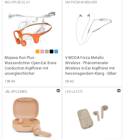
MOJ-RP-OE-GL-01
VM-FRZM-W-WSILVER
Mojawa Run Plus -
V-MODA Forza Metallo
Wasserdichter Open-Ear Bone
Wireless - Phänomenaler
Conduction Kopfhörer mit
Wireless In-Ear Kopfhörer mit
unvergleichlicher
hervorragendem Klang - Silber
Soundqualität, 32 GB internem
139.90
59.90
Musikspeicher und bis zu 8
Stunden Akkulaufzeit - Orange
JBL-WFLEXBEG
LEX-LA127C