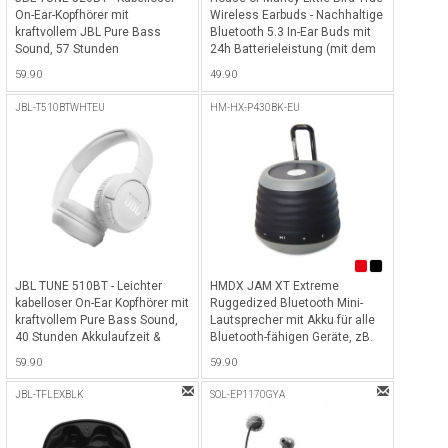
On-Ear-Kopfhörer mit
Wireless Earbuds - Nachhaltige
kraftvollem JBL Pure Bass
Bluetooth 5.3 In-Ear Buds mit
Sound, 57 Stunden
24h Batterieleistung (mit dem
Akkulaufzeit & Bluetooth 5.3 -
Gehäuse) und USB-C Kabel
59.90
49.90
Violett
zum schnellen Laden -
Signature Black
JBL-T510BTWHTEU
HM-HX-P430BK-EU
JBL TUNE 510BT - Leichter
HMDX JAM XT Extreme
kabelloser On-Ear Kopfhörer mit
Ruggedized Bluetooth Mini-
kraftvollem Pure Bass Sound,
Lautsprecher mit Akku für alle
40 Stunden Akkulaufzeit &
Bluetooth-fähigen Geräte, zB.
Bluetooth 5.0 - Weiss
iPhone, iPad etc. - Schwarz -
59.90
59.90
Schwarz
JBL-TFLEXBLK
SOL-EP1170GYA