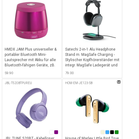
HMDX JAM Plus universeller &
Satechi 2-in-1 Alu Headphone
portabler Bluetooth Mini-
Stand m. MagSafe Charging -
Lautsprecher mit Akku für alle
Stylischer Kopfhörerständer mit
Bluetooth-fähigen Geräte, zB.
integr. MagSafe Ladegerät und
iPhone, iPad etc. - Pink - Pink
USB-C Port zum Laden von
59.90
79.00
iPhone 12/13 & Kopfhörer inkl.
USB-C Kabel - Space Gray
JBL-T520BTPUREU
HOM-EM-JE123-SB
JBL TUNE 520BT - Kabelloser
House of Marley Little Bird True