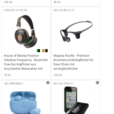
169.00
49.90
Lautstärkeeinstellungen - Pink
HOM-EM-JH143-RA
MOJ-RA-BK-GL-01
House of Marley Positive
Mojawa RunAir - Premium
Vibration Frequency - Bluetooth
Knochenschall-Kopfhörer für
Over-Ear Kopfhörer aus
freie Ohren mit
recyclierten Materialien mit
unvergleichlicher
34h Akkulaufzeit - Rasta
Soundqualität - Schwarz
79.90
129.90
JBL-WBEAMBLU
MG-230-0830-01