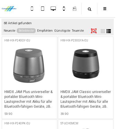
68 Artikel gefunden
Neueste
Beliebteste
Empfohlen
Günstigste
Teuerste
HM-HX-P240GY-EU
HM-HX-P230GYA-EU
HMDX JAM Plus universeller &
HMDX JAM Classic universeller
portabler Bluetooth Mini-
& portabler Bluetooth Mini-
Lautsprecher mit Akku für alle
Lautsprecher mit Akku für alle
Bluetooth-fähigen Geräte, zB.
Bluetooth-fähigen Geräte, zB.
iPhone, iPad etc. - Grau - Grau
iPhone, iPad etc. - Grau - Grau
59.90
39.90
HM-HX-P240PK-EU
ST-UCHSMCM