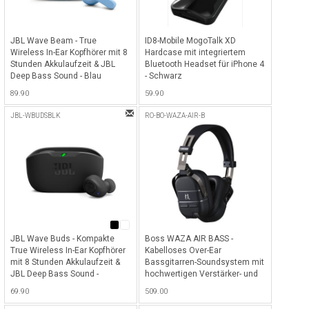
JBL Wave Beam - True
ID8-Mobile MogoTalk XD
Wireless In-Ear Kopfhörer mit 8
Hardcase mit integriertem
Stunden Akkulaufzeit & JBL
Bluetooth Headset für iPhone 4
Deep Bass Sound - Blau
- Schwarz
89.90
59.90
JBL-WBUDSBLK
RO-BO-WAZA-AIR-B
JBL Wave Buds - Kompakte
Boss WAZA AIR BASS -
True Wireless In-Ear Kopfhörer
Kabelloses Over-Ear
mit 8 Stunden Akkulaufzeit &
Bassgitarren-Soundsystem mit
JBL Deep Bass Sound -
hochwertigen Verstärker- und
Schwarz
Effektsounds sowie Bluetooth
69.90
509.00
Audio-Streaming - Schwarz