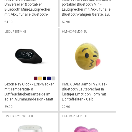
Universeller & portabler
portabler Bluetooth Mini-
Bluetooth Mini-Lautsprecher
Lautsprecher mit Akku für alle
mit Akku für alle bluetooth-
Bluetooth-fähigen Geräte, zB.
fähigen Geräte, zB. iPhone,
iPhone, iPad etc. - Pink - Pink
24.90
59.90
iPad etc. - Schwarz
LEX-LR155MN3
HM-HX-PEM07-EU
Lexon Ray Clock - LCD-Wecker
HMDX JAM Jamoji V2 Kiss -
mit Temperatur- &
Bluetooth Lautsprecher in
Luftfeuchtigkeitsanzeige im
lustiger Emoticon Form mit
edlen Aluminiumdesign - Matt
Lichteffekten - Gelb
Black
59.90
29.90
HM-HX-P230WTE-EU
HM-HX-PEM06-EU