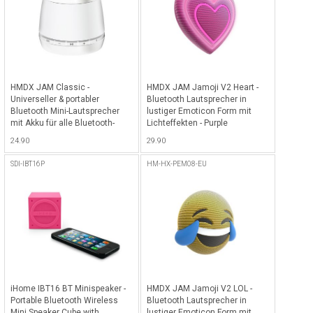
HMDX JAM Classic -
HMDX JAM Jamoji V2 Heart -
Universeller & portabler
Bluetooth Lautsprecher in
Bluetooth Mini-Lautsprecher
lustiger Emoticon Form mit
mit Akku für alle Bluetooth-
Lichteffekten - Purple
fähigen Geräte, zB. iPhone,
24.90
29.90
iPad etc. - Weiss
SDI-IBT16P
HM-HX-PEM08-EU
iHome IBT16 BT Minispeaker -
HMDX JAM Jamoji V2 LOL -
Portable Bluetooth Wireless
Bluetooth Lautsprecher in
Mini Speaker Cube with
lustiger Emoticon Form mit