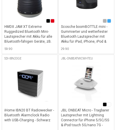
HMDX JAM XT Extreme
Scosche boomBOTTLE mini -
Ruggedized Bluetooth Mini-
Gummierter und wetterfester
Lautsprecher mit Akku für alle
Bluetooth Lautsprecher mit
Bluetooth-fähigen Geräte, zB.
Akku für iPad, iPhone, iPod &
iPhone, iPad etc. - Schwarz -
Smartphones - Grau
59.90
29.90
Schwarz
SDI-IBN20GE
JBL-ONBEATMICWHTEU
iHome IBN20 BT Radiowecker -
JBL ONBEAT Micro - Tragbarer
Bluetooth Alarmclock Radio
Lautsprecher mit Lightning
with USB-Charging - Schwarz
Connector für iPhone 5/5C/5S
& iPod touch 5G/nano 7G -
Weiss