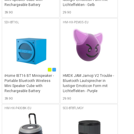
Rechargeable Battery
Lichteffekten - Gelb
(Rubberized) - Pink
39.90
29.90
SDI-IBT16L
HM-HX-PEM05-EU
iHome IBT16 BT Minispeaker -
HMDX JAM Jamoji V2 Trouble -
Portable Bluetooth Wireless
Bluetooth Lautsprecher in
Mini Speaker Cube with
lustiger Emoticon Form mit
Rechargeable Battery
Lichteffekten - Purple
(Rubberized) - Blue
39.90
29.90
HM-HX-P430BK-EU
SCO-BTBTLMGY