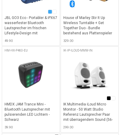
JBL GO3 Eco - Portabler & iPX67
House of Marley Stir It Up
wasserfester Bluetooth
Wireless Turntable + Get
Lautsprecher im frischen
Together Duo - Bundle
Lifestyle-Design mit
bestehend aus Plattenspieler
grossartigem Klang & 5h
(mit Bluetooth-Funktion) im
49.90
329.00
Akkulaufzeit - Blau
edlem Holzdesign &
integriertem USB Anschluss für
HM-HX-P460-EU
IK-IP-ILOUD-MMW-IN
die Digitalisierung der
Schallplattensammlung + True
Wireless Lautsprecher aus
Bambusholz passend zum
Plattenspieler - Braun
HMDX JAM Trance Mini -
IK Multimedia iLoud Micro
Bluetooth Lautsprecher mit
Monitor - 50 Watt Studio
pulsierenden LED Lichtern -
Referenz Lautsprecher Paar
Schwarz
mit überragendem Sound (56-
Bit-DSP) und Anschluss über
39.90
299.00
Bluetooth, RCA sowie