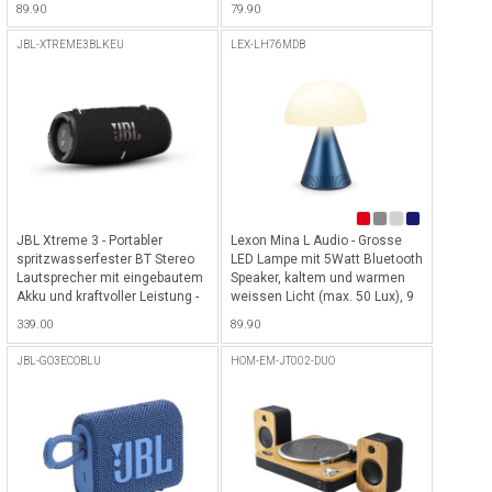
89.90
79.90
JBL-XTREME3BLKEU
LEX-LH76MDB
JBL Xtreme 3 - Portabler
Lexon Mina L Audio - Grosse
spritzwasserfester BT Stereo
LED Lampe mit 5Watt Bluetooth
Lautsprecher mit eingebautem
Speaker, kaltem und warmen
Akku und kraftvoller Leistung -
weissen Licht (max. 50 Lux), 9
Schwarz
Farben, Dimmer, QI Wireless
339.00
89.90
Charging & 24h Akkulaufzeit -
Dunkelblau
JBL-GO3ECOBLU
HOM-EM-JT002-DUO