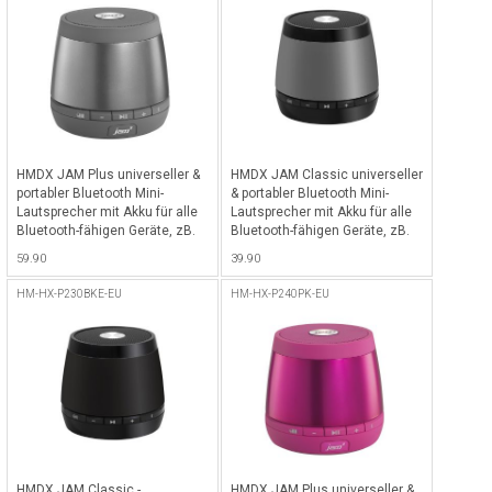
HMDX JAM Plus universeller &
HMDX JAM Classic universeller
portabler Bluetooth Mini-
& portabler Bluetooth Mini-
Lautsprecher mit Akku für alle
Lautsprecher mit Akku für alle
Bluetooth-fähigen Geräte, zB.
Bluetooth-fähigen Geräte, zB.
iPhone, iPad etc. - Grau - Grau
iPhone, iPad etc. - Grau - Grau
59.90
39.90
HM-HX-P230BKE-EU
HM-HX-P240PK-EU
HMDX JAM Classic -
HMDX JAM Plus universeller &