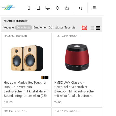
76 Artikel gefunden
Neueste
Beliebteste
Empfohlen
Günstigste
Teuerste
HOM-EM-JA019-SB
HM-HX-P230RDA-EU
House of Marley Get Together
HMDX JAM Classic -
Duo - True Wireless
Universeller & portabler
Lautsprecher mit kristallklarem
Bluetooth Mini-Lautsprecher
Sound, integriertem Akku (25h
mit Akku für alle bluetooth-
Laufzeit) & Vorderseite aus
fähigen Geräte, zB. iPhone,
179.00
24.90
Bambusholz - Braun-Schwarz
iPad etc. - Rot
HM-HX-P240GY-EU
HM-HX-P230GYA-EU