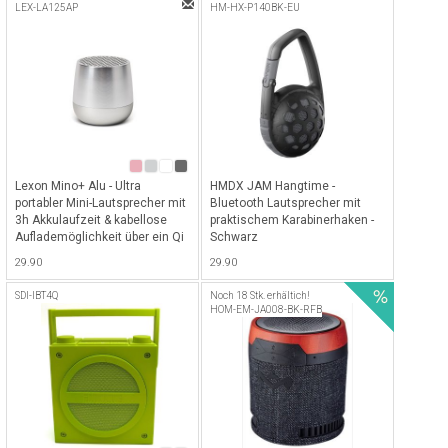
Klinkenanschluss - Weiss
LEX-LA125AP
HM-HX-P140BK-EU
Lexon Mino+ Alu - Ultra
HMDX JAM Hangtime -
portabler Mini-Lautsprecher mit
Bluetooth Lautsprecher mit
3h Akkulaufzeit & kabellose
praktischem Karabinerhaken -
Auflademöglichkeit über ein Qi
Schwarz
Charging-Pad - Silber
29.90
29.90
SDI-IBT4Q
Noch 18 Stk. erhältich!
HOM-EM-JA008-BK-RFB