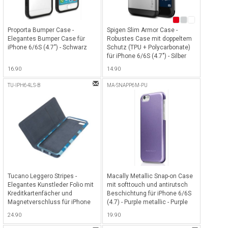
Proporta Bumper Case -
Spigen Slim Armor Case -
Elegantes Bumper Case für
Robustes Case mit doppeltem
iPhone 6/6S (4.7") - Schwarz
Schutz (TPU + Polycarbonate)
für iPhone 6/6S (4.7") - Silber
16.90
14.90
TU-IPH64LS-B
MA-SNAPP6M-PU
Tucano Leggero Stripes -
Macally Metallic Snap-on Case
Elegantes Kunstleder Folio mit
mit softtouch und antirutsch
Kreditkartenfächer und
Beschichtung für iPhone 6/6S
Magnetverschluss für iPhone
(4.7) - Purple metallic - Purple
6/6S (4.7) - Blau
24.90
19.90