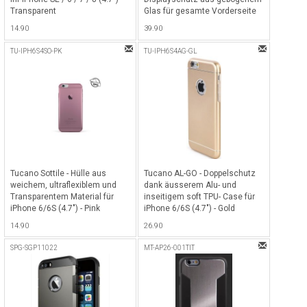
Transparent
Glas für gesamte Vorderseite
inkl. gebogenem Rand für
14.90
39.90
optimalen Schutz Ihres iPhone
SE / 6 / 7 / 8 (4.7") Displays -
TU-IPH6S4SO-PK
TU-IPH6S4AG-GL
Weiss
Tucano Sottile - Hülle aus
Tucano AL-GO - Doppelschutz
weichem, ultraflexiblem und
dank äusserem Alu- und
Transparentem Material für
inseitigem soft TPU- Case für
iPhone 6/6S (4.7") - Pink
iPhone 6/6S (4.7") - Gold
14.90
26.90
SPG-SGP11022
MT-AP26-001TIT