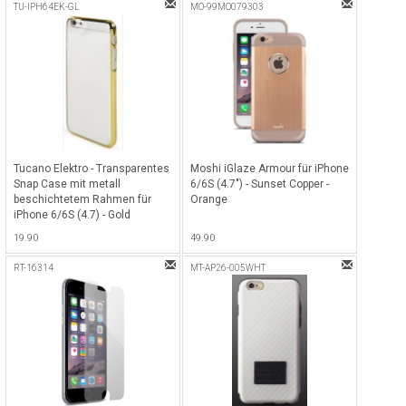
TU-IPH64EK-GL
MO-99MO079303
Tucano Elektro - Transparentes
Moshi iGlaze Armour für iPhone
Snap Case mit metall
6/6S (4.7") - Sunset Copper -
beschichtetem Rahmen für
Orange
iPhone 6/6S (4.7) - Gold
metallic
19.90
49.90
RT-16314
MT-AP26-005WHT