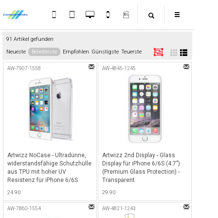
91 Artikel gefunden
Neueste
Beliebteste
Empfohlen
Günstigste
Teuerste
AW-7907-1558
AW-4845-1245
Artwizz NoCase - Ultradünne,
Artwizz 2nd Display - Glass
widerstandsfähige Schutzhülle
Display für iPhone 6/6S (4.7")
aus TPU mit hoher UV
(Premium Glass Protection) -
Resistenz für iPhone 6/6S
Transparent
(4.7") - Transparent
24.90
29.90
AW-7860-1554
AW-4821-1243