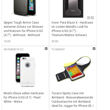
Spigen Tough Armor Case
more. Para Blaze X - Hardcase
extremer Schutz vor Stössen
im coolen Metallic Look für
und Kratzern für iPhone 6/6S
iPhone 6/6S (4.7") -
(4.7") - Anthrazit - Anthrazit
Titanium/Mattes Schwarz
16.90
29.90
MO-99MO079102
TU-SARM47
Moshi iGlaze edles Hardcase
Tucano Sporty Case mit
für iPhone 6/6S (4.7) - Pearl
Armband - Wasserabweisende
White - Weiss
Outdoortasche mit Armband,
ideal für Jogger für iPhone SE /
6 / 7 / 8 (4.7") oder