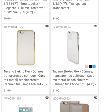
6/6S (4.7") - SmartJacket ·
6/6S (4.7") - Transparent -
Elegante Hülle mit Frontcover
Transparent
für iPhone 6/6S (4.7") -
Anthrazit
19.90
34.90
TU-IPH6S4EF-GL
TU-IPH6S4EF-SL
Tucano Elektro Flex - Dünnes,
Tucano Elektro Flex - Dünnes,
transparentes softtouch Case
transparentes softtouch Case
mit metall beschichtetem
mit metall beschichtetem
Rahmen für iPhone 6/6S (4.7") -
Rahmen für iPhone 6/6S (4.7") -
Gold metallic
Silber metallic
21.90
21.90
AW-6641-1430
MO-99MO052241