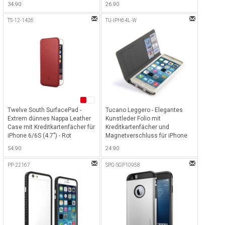
34.90
26.90
Smartphones bis 5“ -
Mehrfarbig
TS-12-1426
TU-IPH64L-W
Twelve South SurfacePad -
Tucano Leggero - Elegantes
Extrem dünnes Nappa Leather
Kunstleder Folio mit
Case mit Kreditkartenfächer für
Kreditkartenfächer und
iPhone 6/6S (4.7") - Rot
Magnetverschluss für iPhone
6/6S (4.7") - Weiss
54.90
24.90
PP-22167
SPG-SGP10958