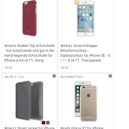
Artwizz Rubber Clip Schutzhülle
Artwizz ScratchStopper
- Gut schützende und gut in der
Bilschirmschutz -
Hand liegende Schutzhülle für
Dipslayschutz für iPhone SE / 6
iPhone 6/6S (4.7") - Berry
/ 7 / 8 (4.7") - Transparent
19.90
16.90
AW-4913-1252
MO-99MO079901
Artwizz SmartJacket für iPhone
Moshi iGlaze XT für iPhone