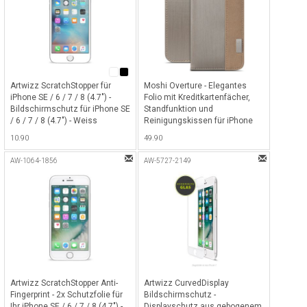
Artwizz ScratchStopper für
Moshi Overture - Elegantes
iPhone SE / 6 / 7 / 8 (4.7") -
Folio mit Kreditkartenfächer,
Bildschirmschutz für iPhone SE
Standfunktion und
/ 6 / 7 / 8 (4.7") - Weiss
Reinigungskissen für iPhone
6/6S (4.7") - Brushed Titanium
10.90
49.90
AW-1064-1856
AW-5727-2149
Artwizz ScratchStopper Anti-
Artwizz CurvedDisplay
Fingerprint - 2x Schutzfolie für
Bildschirmschutz -
Ihr iPhone SE / 6 / 7 / 8 (4.7") -
Displayschutz aus gebogenem