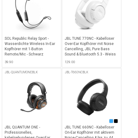
SOL Republic Relay Sport -
JBL TUNE 770NC - Kabelloser
Wasserdichte Wireless In-Ear
Over-Ear Kopfhörer mit Noise
Kopfhörer mit 1-Button
Cancelling, JBL Pure Bass
Remote/Mic - Schwarz
Sound & Bluetooth 5.3 - Weiss
39.90
129.00
JBL-QUANTUMONEBLK
JBL-T660NCBLK
JBL QUANTUM ONE -
JBL TUNE 660NC - Kabelloser
Professionelles,
On-Ear Kopfhörer mit aktivem
kabelgebundenes Over-Ear
Noice-Cancelling & bis zu 44