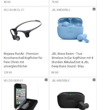
49.90
79.90
Lautstärkeeinstellungen - Pink
MOJ-RA-BK-GL-01
JBL-WBEAMBLU
Mojawa RunAir - Premium
JBL Wave Beam - True
Knochenschall-Kopfhörer für
Wireless In-Ear Kopfhörer mit 8
freie Ohren mit
Stunden Akkulaufzeit & JBL
unvergleichlicher
Deep Bass Sound - Blau
Soundqualität - Schwarz
129.90
89.90
MG-230-0830-01
JBL-WBUDSBLK