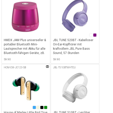
HMDX JAM Plus universeller &
JBL TUNE 520BT - Kabelloser
portabler Bluetooth Mini-
On-Ear-Kopfhörer mit
Lautsprecher mit Akku für alle
kraftvollem JBL Pure Bass
Bluetooth-fähigen Geräte, zB.
Sound, 57 Stunden
iPhone, iPad etc. - Pink - Pink
Akkulaufzeit & Bluetooth 5.3 -
59.90
59.90
Violett
HOM-EM-JE123-SB
JBL-T510BTWHTEU
House of Marley Little Bird True
JBL TUNE 510BT - Leichter