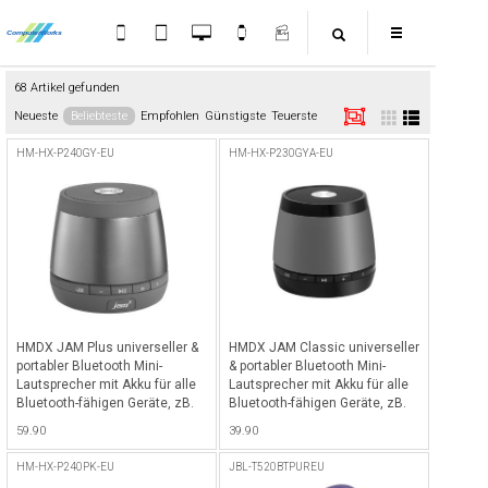
68 Artikel gefunden
Neueste
Beliebteste
Empfohlen
Günstigste
Teuerste
HM-HX-P240GY-EU
HM-HX-P230GYA-EU
HMDX JAM Plus universeller &
HMDX JAM Classic universeller
portabler Bluetooth Mini-
& portabler Bluetooth Mini-
Lautsprecher mit Akku für alle
Lautsprecher mit Akku für alle
Bluetooth-fähigen Geräte, zB.
Bluetooth-fähigen Geräte, zB.
iPhone, iPad etc. - Grau - Grau
iPhone, iPad etc. - Grau - Grau
59.90
39.90
HM-HX-P240PK-EU
JBL-T520BTPUREU