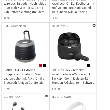
Wireless Earbuds - Nachhaltige
kabelloser On-Ear Kopfhörer mit
Bluetooth 5.3 In-Ear Buds mit
kraftvollem Pure Bass Sound,
24h Batterieleistung (mit dem
40 Stunden Akkulaufzeit &
Gehäuse) und USB-C Kabel
Bluetooth 5.0 - Weiss
49.90
59.90
zum schnellen Laden -
Signature Black
HM-HX-P430BK-EU
JBL-TFLEXBLK
HMDX JAM XT Extreme
JBL Tune Flex - Komplett
Ruggedized Bluetooth Mini-
kabellose Noise-Cancelling In-
Lautsprecher mit Akku für alle
Ear Kopfhörer mit bis zu 32
Bluetooth-fähigen Geräte, zB.
Stunden Akkulaufzeit - Schwarz
iPhone, iPad etc. - Schwarz -
59.90
119.00
Schwarz
SOL-EP1170GYA
JBL-T770NCWHT