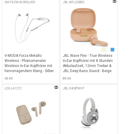
Stunden Akkulaufzeit - Orange
VM-FRZM-W-WSILVER
JBL-WFLEXBEG
V-MODA Forza Metallo
JBL Wave Flex - True Wireless
Wireless - Phänomenaler
In-Ear Kopfhörer mit 8 Stunden
Wireless In-Ear Kopfhörer mit
Akkulaufzeit, 12mm Treiber &
hervorragendem Klang - Silber
JBL Deep Bass Sound - Beige
59.90
89.90
LEX-LA127C
JBL-E40BTWHT