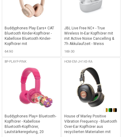
Buddyphones Play Ears+ CAT
JBL Live Free NC+ - True
Bluetooth Kinder-Kopfhörer -
Wireless In-Ear Kopfhörer mit
Kabellose Bluetooth Kinder-
mit Active Noise Cancelling &
Kopfhörer mit
7h Akkulaufzeit - Weiss
Lautstärkenbegrenzung, 24
64.90
169.00
Stunden Akkulaufzeit,
Sprachverbesserung,
BP-PLAYP-PINK
HOM-EM-JH143-RA
StudyModus & Katzen-Ohren -
Rosa
Buddyphones Play+ Bluetooth-
House of Marley Positive
Kopfhörer - Kabellose
Vibration Frequency - Bluetooth
Bluetooth-Kopfhörer,
Over-Ear Kopfhörer aus
Lautstärkeregelung, 20
recyclierten Materialien mit
Stunden Akkulaufzeit, 3
34h Akkulaufzeit - Rasta