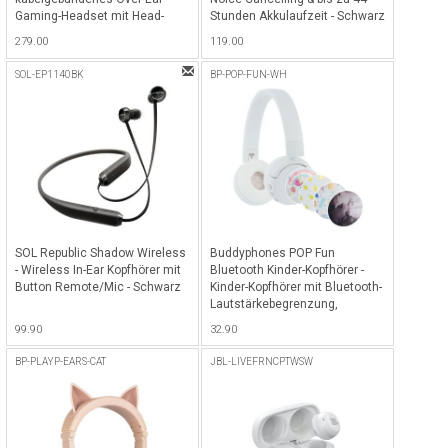
Gaming-Headset mit Head-
Stunden Akkulaufzeit - Schwarz
Tracking-Funktion
279.00
119.00
QuantumSPHERE 360 -
Schwarz
SOL-EP1140BK
BP-POP-FUN-WH
SOL Republic Shadow Wireless
Buddyphones POP Fun
- Wireless In-Ear Kopfhörer mit
Bluetooth Kinder-Kopfhörer -
Button Remote/Mic - Schwarz
Kinder-Kopfhörer mit Bluetooth-
Lautstärkebegrenzung,
SafeAudio 85/94 dB Hörmodus,
99.90
32.90
24 Stunden Akkulaufzeit,
kabellose faltbare On-Ear-
BP-PLAYP-EARS-CAT
JBL-LIVEFRNCPTWSW
Kopfhörer für Kinder mit
Mikrofon - Snow White