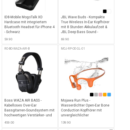
ID8-Mobile MogoTalk XD
JBL Wave Buds - Kompakte
Hardcase mit integriertem
True Wireless In-Ear Kopfhörer
Bluetooth Headset für iPhone 4
mit 8 Stunden Akkulaufzeit &
- Schwarz
JBL Deep Bass Sound -
Schwarz
59.90
69.90
RO-BO-WAZA-AIR-B
MOJ-RP-OE-GL-01
Boss WAZA AIR BASS -
Mojawa Run Plus -
Kabelloses Over-Ear
Wasserdichter Open-Ear Bone
Bassgitarren-Soundsystem mit
Conduction Kopfhörer mit
hochwertigen Verstärker- und
unvergleichlicher
Effektsounds sowie Bluetooth
Soundqualität, 32 GB internem
459.00
139.90
Audio-Streaming - Schwarz
Musikspeicher und bis zu 8