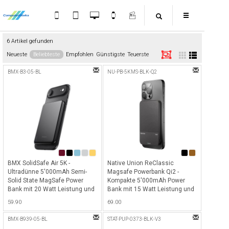
6 Artikel gefunden
Neueste
Beliebteste
Empfohlen
Günstigste
Teuerste
BMX-B3-05-BL
NU-PB-5KMS-BLK-Q2
BMX SolidSafe Air 5K -
Native Union ReClassic
Ultradünne 5'000mAh Semi-
Magsafe Powerbank Qi2 -
Solid State MagSafe Power
Kompakte 5'000mAh Power
Bank mit 20 Watt Leistung und
Bank mit 15 Watt Leistung und
MagSafe sowie Qi2 Wireless
MagSafe sowie Qi-Wireless
59.90
69.00
Charging Funktion - Black
Charging Funktion - Black
BMX-B939-05-BL
STAT-PUP-0373-BLK-V3