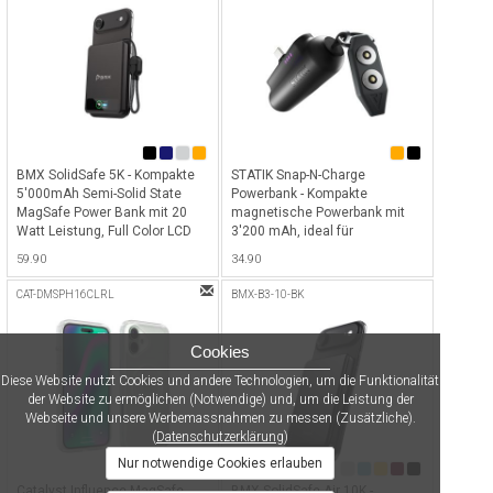
BMX SolidSafe 5K - Kompakte
STATIK Snap-N-Charge
5'000mAh Semi-Solid State
Powerbank - Kompakte
MagSafe Power Bank mit 20
magnetische Powerbank mit
Watt Leistung, Full Color LCD
3'200 mAh, ideal für
Bildschirm, MagSafe sowie Qi2
Smartphones, Tablets,
59.90
34.90
Wireless Charging Funktion
Kopfhörer und mehr mit
inkl. USB-C Kabel als Anhänger -
magnetischen USB-C, Lightning
CAT-DMSPH16CLRL
BMX-B3-10-BK
Black
& Micro-USB Stecker - Schwarz
Cookies
Diese Website nutzt Cookies und andere Technologien, um die Funktionalität
der Website zu ermöglichen (Notwendige) und, um die Leistung der
Webseite und unsere Werbemassnahmen zu messen (Zusätzliche).
(
Datenschutzerklärung
)
Nur notwendige Cookies erlauben
Catalyst Influence MagSafe
BMX SolidSafe Air 10K -