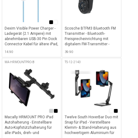
Dexim Visible Power Charger -
Scosche BTFM3 Bluetooth FM
Ladegerät (2.1 Ampere) mit
Transmitter - Bluetooth-
abnehmbaren USB-30 Pin Dock
Freisprecheinrichtung mit
Connector Kabel für ältere iPad,
digitalem FM-Transmitter -
iPod & iPhone mit 30 Pin Dock -
Schwarz
14.90
39.90
Schwarz (Licht: Hellblau)
MA-HRMOUNTPRO-B
TS-12-2143
Macally HRMOUNT PRO iPad
Twelve South HoverBar Duo mit
Autohalterung - Einstellbare
Snap für iPad - Verstellbare
Auto-Kopfstützhalterung für
Klemm- & Stand-Halterung aus
alle iPads, dreh- und
hochwertigem Aluminium für
schwenkbar - Schwarz
alle iPads mit Quick-Release