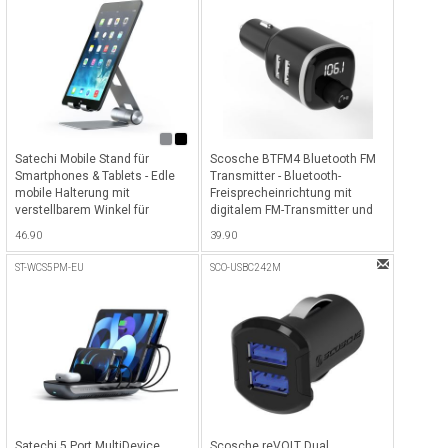
Satechi Mobile Stand für
Scosche BTFM4 Bluetooth FM
Smartphones & Tablets - Edle
Transmitter - Bluetooth-
mobile Halterung mit
Freisprecheinrichtung mit
verstellbarem Winkel für
digitalem FM-Transmitter und
Smartphones, iPads und
2x USB-A Ladeport - Schwarz
46.90
39.90
Tablets, ideal für Skype- und
Facetime Anrufe oder Filme
ST-WCS5PM-EU
SCO-USBC242M
schauen - Space Gray
Satechi 5 Port MultiDevice
Scosche reVOLT Dual