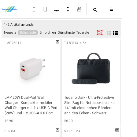
142 Artikel gefunden
Neueste
Beliebteste
Empfohlen
Günstigste
Teuerste
LMP-23011
TU-BDA1314-BK
LMP 20W Dual-Port Wall
Tucano Dark - Ultra-Protective
Charger - Kompakter mobiler
Slim Bag für Notebooks bis zu
Wall Charger mit 1 x USB-C Port
14" mit elastischen Bändern
(20W) und 1 x USB-A 3.0 Port
and den Ecken - Schwarz
(18W), ideal für Smartphones &
12.90
56.90
Tablets - Weiss
ST-R1M
SCO-BTFM4