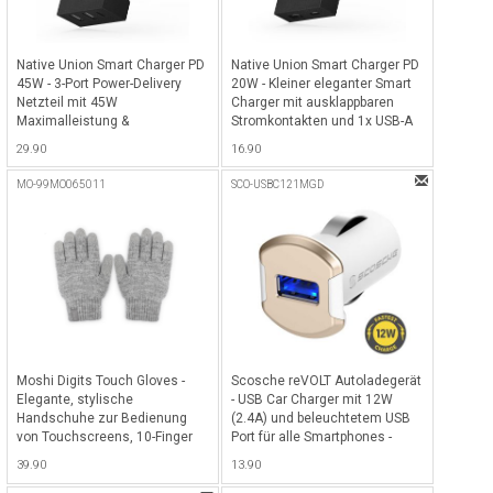
Native Union Smart Charger PD
Native Union Smart Charger PD
45W - 3-Port Power-Delivery
20W - Kleiner eleganter Smart
Netzteil mit 45W
Charger mit ausklappbaren
Maximalleistung &
Stromkontakten und 1x USB-A
internationalen Adaptern (EU,
sowie 1x USB-C-Port mit 20Watt
29.90
16.90
UK & US) - Slate
Totalleistung, inkl. EU, UK & US
Traveladapter - Slate
MO-99MO065011
SCO-USBC121MGD
Moshi Digits Touch Gloves -
Scosche reVOLT Autoladegerät
Elegante, stylische
- USB Car Charger mit 12W
Handschuhe zur Bedienung
(2.4A) und beleuchtetem USB
von Touchscreens, 10-Finger
Port für alle Smartphones -
tauglich - Grösse M/S - Hellgrau
Weiss/Gold
39.90
13.90