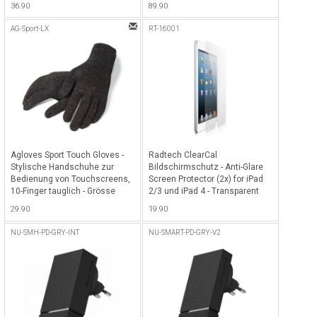
36.90
89.90
System - Schwarz
AG-Sport-LX
RT-16001
Agloves Sport Touch Gloves -
Radtech ClearCal
Stylische Handschuhe zur
Bildschirmschutz - Anti-Glare
Bedienung von Touchscreens,
Screen Protector (2x) for iPad
10-Finger tauglich - Grösse
2/3 und iPad 4 - Transparent
L/XL - Schwarz
29.90
19.90
NU-SMH-PD-GRY-INT
NU-SMART-PD-GRY-V2