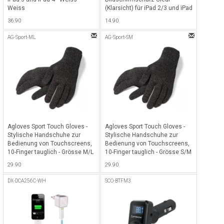
Weiss
(Klarsicht) für iPad 2/3 und iPad
4 - Transparent
36.90
14.90
AG-Sport-ML
AG-Sport-SM
Agloves Sport Touch Gloves -
Agloves Sport Touch Gloves -
Stylische Handschuhe zur
Stylische Handschuhe zur
Bedienung von Touchscreens,
Bedienung von Touchscreens,
10-Finger tauglich - Grösse M/L
10-Finger tauglich - Grösse S/M
- Schwarz
- Schwarz
29.90
29.90
DX-DCA256C-WH
SCO-BTFM3