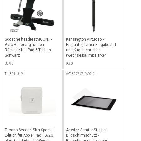
Scosche headrestMOUNT -
Kensington Virtuoso -
Auto-Halterung für den
Eleganter, feiner Eingabestift
Rücksitz für iPad & Tablets -
und Kugelschreiber
Schwarz
(wechselbar mit Parker
Kugelschreibermiene) für
39.90
9.90
Tablets - Metallic
TU-BF-NU-IP-I
AW-8697-SS-PAD2-CL
Tucano Second Skin Special
Artwizz ScratchStopper
Edition für Apple iPad 1G/2G,
Bildschirmschutz -
iPad 3 und iPad 4 - Weiss -
Bildschirmschutz Clear