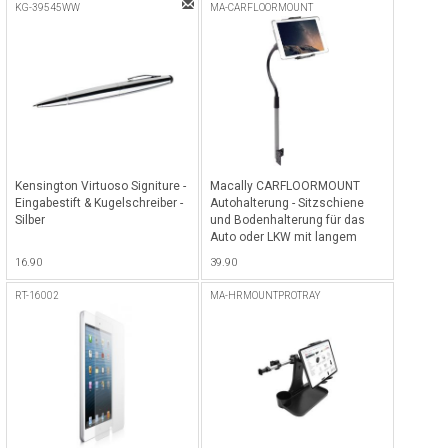
KG-39545WW
MA-CARFLOORMOUNT
Kensington Virtuoso Signiture -
Macally CARFLOORMOUNT
Eingabestift & Kugelschreiber -
Autohalterung - Sitzschiene
Silber
und Bodenhalterung für das
Auto oder LKW mit langem
flexiblen Schwanenhals, ideal
16.90
39.90
für Tablets und Smartphones -
Schwarz
RT-16002
MA-HRMOUNTPROTRAY