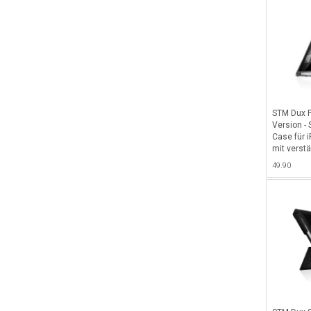
innovative
für einfa
stoßabsor
mit transp
Asset-Tag
Zugriff au
Lautstärk
STM Dux 
Version -
Case für i
mit verst
Stand-, Ei
49.90
für Apple 
Retailver
(Mindestb
Schwarz/