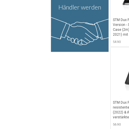
Händler werden
STM Dux 
Version -
Case (2m) 
2021) mit 
Standfunk
54.90
Abteil für
Crayon - 
Retailver
(Mindestb
Schwarz
STM Dux P
resistente
(2022) & i
verstärkt
Ein/Aus- 
56.90
cleverem A