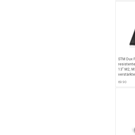
- Schwarz
STM Dux P
resistente
13" M2, M
verstärkt
Ein/Aus- 
69.90
cleverem A
- Schwarz