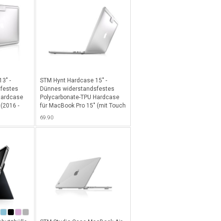
3" -
STM Hynt Hardcase 15" -
festes
Dünnes widerstandsfestes
Hardcase
Polycarbonate-TPU Hardcase
(2016 -
für MacBook Pro 15" (mit Touch
rent
Bar) - Transparent
69.90