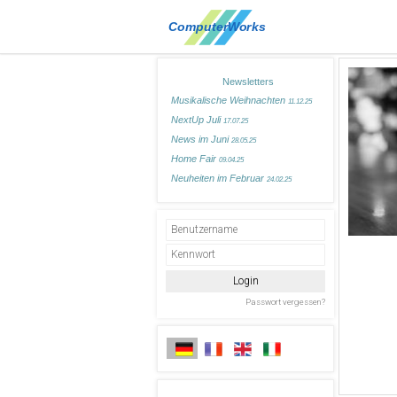
Newsletters
Musikalische Weihnachten
11.12.25
NextUp Juli
17.07.25
News im Juni
28.05.25
Home Fair
09.04.25
Neuheiten im Februar
24.02.25