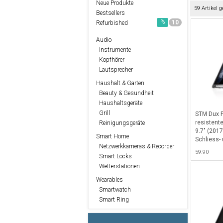
Neue Produkte
59 Artikel 
Bestsellers
%
10
Refurbished
Audio
Instrumente
Kopfhörer
Lautsprecher
Haushalt & Garten
Beauty & Gesundheit
Haushaltsgeräte
Grill
STM Dux P
resistent
Reinigungsgeräte
9.7" (2017
Smart Home
Schliess-
Netzwerkkameras & Recorder
sowie clev
59.90
Smart Locks
Pencil - B
Wetterstationen
Wearables
Smartwatch
Smart Ring