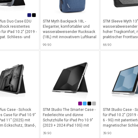
Plus Duo Case EDU
STM Myth Backpack 18L -
STM Sleeve Myth 13" 
 Shock resistentes
Eleganter, komfortabler und
wasserabweisender 
für iPad 10.2" (2019 -
wasserabweisender Rucksack
hoher Tragkomfort, 
pat. Schliess- und
(18L) mit innovativem Luftkanal
praktischer Frontta
tion sowie cleverem
und zusätzl. smarten
Verstauen von Kabel,
99.90
66.90
 Apple Pencil / Logi
Funktionen wie CableReady
Schlüssel, etc. mit 
Ohne
System, Power Pocket für all
Innenverarbeitung in
packung
Ihre Ladegeräte, Spezialfach
abnehmbaren Schulte
est.menge 20 Stk.) -
für Ihre In-Ears und optimalen
MacBook/Notebook bi
Schutz für Ihr
Granite Black
MacBook/Notebook bis 15" -
Slate Blue
lus Case - Schock
STM Studio The Smarter Case -
STM Studio Case - S
s Case für iPad 10.9"
Federleichte und dünne
für iPad 10.2" (2019 
Pad 11" (2025) mit
Schutzhülle für iPad Pro 10.9"
6 - 9G) mit patentiert
em Eckschutz, Stand-,
(2023 + 2024 iPad 10G) mit
magnetischer Schlie
Funktion sowie
patentierter magnetischer
Standfunktion - Blau
39.90
39.90
bteil für Apple Pencil
Schliess- und Standfunktion -