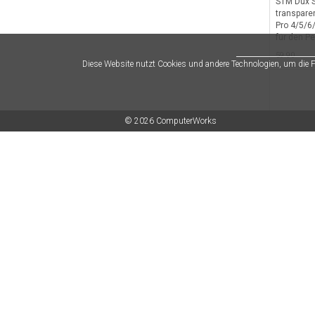
STM Dux S
transpare
Pro 4/5/6
für den Pe
Schwarz/
59.90
Diese Website nutzt Cookies und andere Technologien, um die
© 2026 ComputerWorks
STM Turtle
Laptop Sl
15" - Blac
49.90