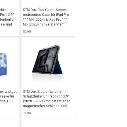
chte
STM Dux Plus Case - Schock
 Pro 12.9"
resistentes Case für iPad Pro
tentierter
11" M4 (2024) & iPad Pro 11"
ss- und
M5 (2025) mit verstärktem
 Red
Eckschutz, Stand-, Ein/Aus-
59.90
Funktion sowie cleverem Abteil
für Apple Pencil - Schwarz
er und gut
STM Dux Studio - Leichte
Sleeve für
Schutzhülle für iPad Pro 12.9"
ina 13" -
(2020 + 2021) mit patentierter
magnetischer Schliess- und
Standfunktion - Midnight Blue
79.90