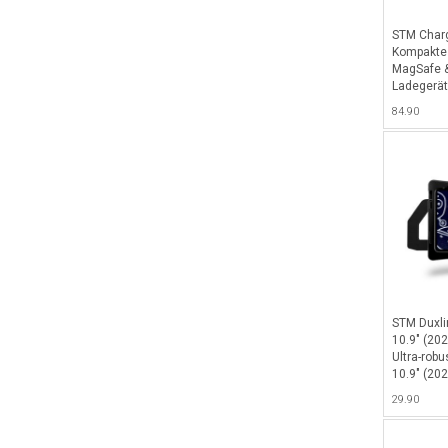
STM Charg
Kompaktes
MagSafe &
Ladegerät 
kabellose
84.90
Watch, Ai
Weiss
STM Duxli
10.9" (202
Ultra-robu
10.9" (202
um den Sc
29.90
meistern m
verstellba
Betrachtu