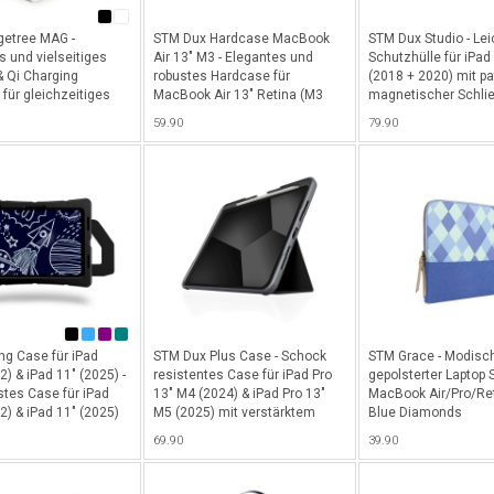
etree MAG -
STM Dux Hardcase MacBook
STM Dux Studio - Lei
 und vielseitiges
Air 13" M3 - Elegantes und
Schutzhülle für iPad
 Qi Charging
robustes Hardcase für
(2018 + 2020) mit pa
für gleichzeitiges
MacBook Air 13″ Retina (M3
magnetischer Schlie
s Aufladen der Apple
2024 / M2 2022), Transparente
Standfunktion - Dark
59.90
79.90
rpods & iPhone -
Rückseite / Schwarzer
Rahmen - Transparent-Schwarz
ng Case für iPad
STM Dux Plus Case - Schock
STM Grace - Modisch
2) & iPad 11" (2025) -
resistentes Case für iPad Pro
gepolsterter Laptop 
stes Case für iPad
13" M4 (2024) & iPad Pro 13"
MacBook Air/Pro/Ret
2) & iPad 11" (2025)
M5 (2025) mit verstärktem
Blue Diamonds
hulalltag zu
Eckschutz, Stand-, Ein/Aus-
69.90
39.90
it vielseitig
Funktion sowie cleverem Abteil
ren
für Apple Pencil - Schwarz
ngswinkel,