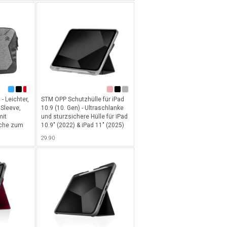
- Leichter,
STM OPP Schutzhülle für iPad
Sleeve,
10.9 (10. Gen) - Ultraschlanke
mit
und sturzsichere Hülle für iPad
sche zum
10.9" (2022) & iPad 11" (2025)
 Netzteil,
mit transparenter Rückseite
29.90
schöner
um die Eleganz des iPads
kl.
durchscheinen zu lassen -
rgurt für
Schwarz
s 15" -