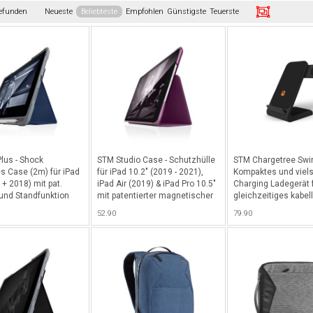
gefunden
Neueste
Beliebteste
Empfohlen
Günstigste
Teuerste
lus - Shock
STM Studio Case - Schutzhülle
STM Chargetree Swin
es Case (2m) für iPad
für iPad 10.2" (2019 - 2021),
Kompaktes und viels
 + 2018) mit pat.
iPad Air (2019) & iPad Pro 10.5"
Charging Ladegerät 
 und Standfunktion
mit patentierter magnetischer
gleichzeitiges kabel
erem Abteil für Apple
Schliess- und Standfunktion -
Aufladen der Apple 
52.90
79.90
lau
Dark Purple
Airpods & Qi-kompat
Smartphones - Schw