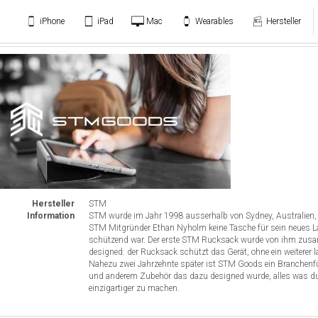
iPhone
iPad
Mac
Wearables
Hersteller
Hersteller
STM
Information
STM wurde im Jahr 1998 ausserhalb von Sydney, Australien, 
STM Mitgründer Ethan Nyholm keine Tasche für sein neues La
schützend war. Der erste STM Rucksack wurde von ihm zusa
designed: der Rucksack schützt das Gerät, ohne ein weiterer 
Nahezu zwei Jahrzehnte später ist STM Goods ein Branchenf
und anderem Zubehör das dazu designed wurde, alles was du t
einzigartiger zu machen.