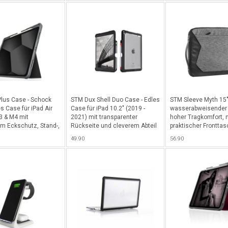
Schwarz
lus Case - Schock
STM Dux Shell Duo Case - Edles
STM Sleeve Myth 15" 
s Case für iPad Air
Case für iPad 10.2" (2019 -
wasserabweisender 
3 & M4 mit
2021) mit transparenter
hoher Tragkomfort, 
em Eckschutz, Stand-,
Rückseite und cleverem Abteil
praktischer Frontta
Funktion sowie
für das Apple Pencil - Black
Verstauen von Kabel,
49.90
56.90
bteil für Apple Pencil
Schlüssel, etc. mit 
Innenverarbeitung in
abnehmbaren Schulte
MacBook/Notebook bi
Granite Black