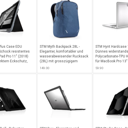
s Zwei-Griff-Design
ches Tragen,
bierendes Material
arenter Rückseite für
ging sowie einfacher
f Power- und
etasten - Schwarz
Plus Case EDU
STM Myth Backpack 28L -
STM Hynt Hardcase 1
 Schock resistentes
Eleganter, komfortabler und
Dünnes widerstands
Pad Pro 11" (2018)
wasserabweisender Rucksack
Polycarbonate-TPU 
ärktem Eckschutz,
(28L) mit grosszügigem
für MacBook Pro 13" 
n/Aus- Funktion, Abteil
Stauraum, innovativem
April 2020) - Transpa
149.00
59.90
Pencil - Ohne
Luftkanal und zusätzl. smarten
packung
Funktionen wie CableReady
est.menge 20 Stk.) -
System, Power Pocket für all
Transparent
Ihre Ladegeräte, Spezialfach
für Ihre In-Ears und optimalen
Schutz für Ihr
MacBook/Notebook bis 15" -
Slate Blue