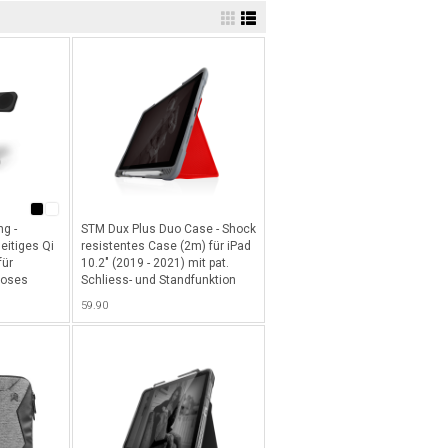
g -
STM Dux Plus Duo Case - Shock
eitiges Qi
resistentes Case (2m) für iPad
für
10.2" (2019 - 2021) mit pat.
loses
Schliess- und Standfunktion
Watch,
sowie cleverem Abteil für Apple
59.90
iblen
Pencil / Logi Crayon - Rot
arz