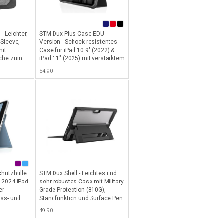
- Leichter,
STM Dux Plus Case EDU
Sleeve,
Version - Schock resistentes
mit
Case für iPad 10.9" (2022) &
sche zum
iPad 11" (2025) mit verstärktem
 Netzteil,
Eckschutz, Stand-, Ein/Aus-
54.90
schöner
Funktion sowie cleverem Abteil
kl.
für Apple Pencil - Ohne
rgurt für
Retailverpackung
s 13" -
(Mindestbest.menge 20 Stk.) -
Schwarz
chutzhülle
STM Dux Shell - Leichtes und
- 2024 iPad
sehr robustes Case mit Military
er
Grade Protection (810G),
ss- und
Standfunktion und Surface Pen
Halterung für Microsoft Surface
49.90
Go 3/2/Go - Schwarz