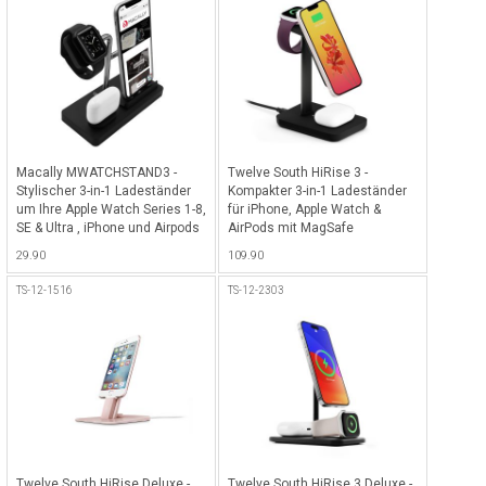
Macally MWATCHSTAND3 -
Twelve South HiRise 3 -
Stylischer 3-in-1 Ladeständer
Kompakter 3-in-1 Ladeständer
um Ihre Apple Watch Series 1-8,
für iPhone, Apple Watch &
SE & Ultra , iPhone und Airpods
AirPods mit MagSafe
auf dem gleichen Dock zu
Funktionalität - Schwarz
29.90
109.90
laden und perfekt organisiert
zu sein - Schwarz
TS-12-1516
TS-12-2303
Twelve South HiRise Deluxe -
Twelve South HiRise 3 Deluxe -