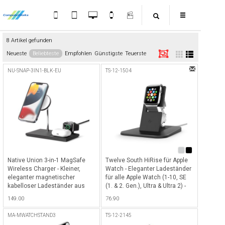
8 Artikel gefunden
Neueste
Beliebteste
Empfohlen
Günstigste
Teuerste
NU-SNAP-3IN1-BLK-EU
TS-12-1504
Native Union 3-in-1 MagSafe
Twelve South HiRise für Apple
Wireless Charger - Kleiner,
Watch - Eleganter Ladeständer
eleganter magnetischer
für alle Apple Watch (1-10, SE
kabelloser Ladeständer aus
(1. & 2. Gen.), Ultra & Ultra 2) -
Aluminium für iPhone mit
Schwarz
149.00
76.90
Magsafe, Airpods & Apple
Watch - Slate
MA-MWATCHSTAND3
TS-12-2145