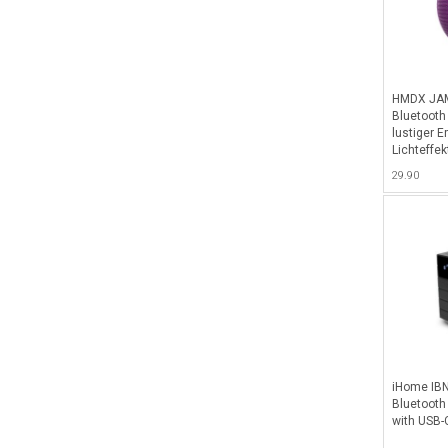
HMDX JAM 
Bluetooth
lustiger 
Lichteffek
29.90
iHome IBN
Bluetooth
with USB-