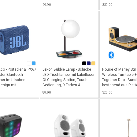
Weiss
Schwarz
79.90
339.00
co - Portabler & iPX67
Lexon Bubble Lamp - Schicke
House of Marley Stir 
ter Bluetooth
LED-Tischlampe mit kabelloser
Wireless Turntable +
her im frischen
Qi Charging Station, Touch-
Together Duo - Bund
Design mit
Bedienung, 9 Farben &
bestehend aus Platt
gem Klang & 5h
Dimmfunktion - Schwarz
(mit Bluetooth-Funkt
89.90
329.00
it - Blau
edlem Holzdesign &
integriertem USB An
die Digitalisierung d
Schallplattensamml
Wireless Lautsprech
Bambusholz passe
Plattenspieler - Brau