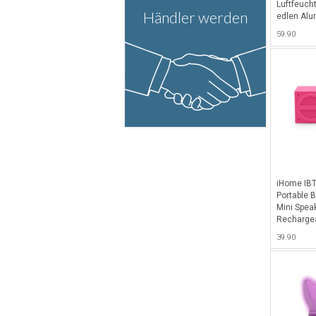
Luftfeuch
Händler werden
edlen Alu
Black
59.90
iHome IBT
Portable 
Mini Spea
Rechargea
(Rubberize
39.90