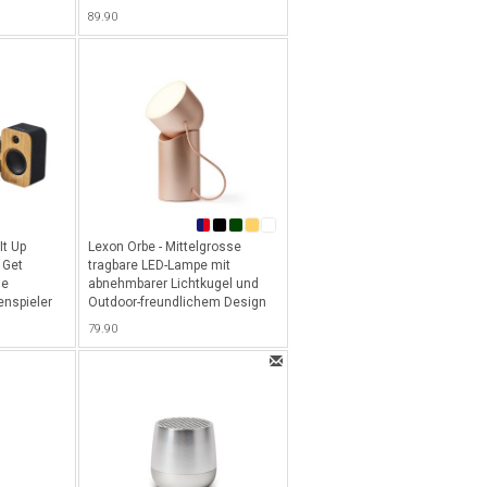
Farben, Dimmer, QI Wireless
89.90
Charging & 24h Akkulaufzeit -
Dunkelblau
It Up
Lexon Orbe - Mittelgrosse
 Get
tragbare LED-Lampe mit
le
abnehmbarer Lichtkugel und
enspieler
Outdoor-freundlichem Design
ion) im
(IPX4) - Gold
79.90
schluss für
er
ung + True
er aus
nd zum
n