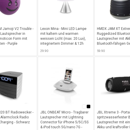
Jamoji V2 Trouble -
Lexon Mina - Mini LED Lampe
HMDX JAM XT Extr
 Lautsprecher in
mit kaltem und warmen
Ruggedized Bluetoot
Emoticon Form mit
weissen Licht (max. 20 Lux),
Lautsprecher mit Akk
ten - Purple
integriertem Dimmer & 12h
Bluetooth-fähigen Ge
Akkulaufzeit - Silber
iPhone, iPad etc. - S
29.90
59.90
Schwarz
20 BT Radiowecker -
JBL ONBEAT Micro - Tragbarer
JBL Xtreme 3 - Porta
 Alarmclock Radio
Lautsprecher mit Lightning
spritzwasserfester 
Charging - Schwarz
Connector für iPhone 5/5C/5S
Lautsprecher mit e
& iPod touch 5G/nano 7G -
Akku und kraftvoller 