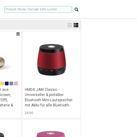
r aus
HMDX JAM Classic -
Screen,
Universeller & portabler
Off),
Bluetooth Mini-Lautsprecher
tterie &
mit Akku für alle bluetooth-
fähigen Geräte, zB. iPhone,
24.90
ung - Gold
iPad etc. - Rot