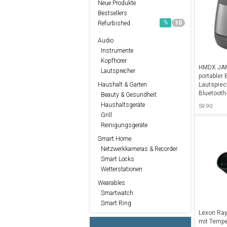
Neue Produkte
Bestsellers
%
10
Refurbished
Audio
Instrumente
Kopfhörer
HMDX JAM 
Lautsprecher
portabler 
Lautsprech
Haushalt & Garten
Bluetooth
Beauty & Gesundheit
iPhone, iP
Haushaltsgeräte
59.90
Grill
Reinigungsgeräte
Smart Home
Netzwerkkameras & Recorder
Smart Locks
Wetterstationen
Wearables
Smartwatch
Smart Ring
Lexon Ray
mit Tempe