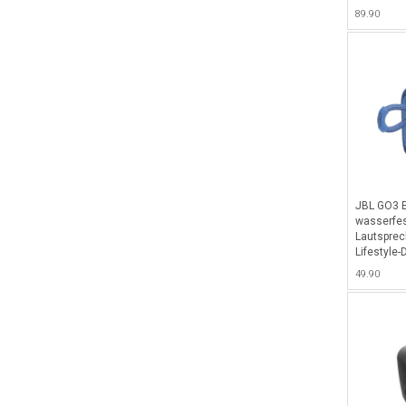
89.90
JBL GO3 E
wasserfes
Lautsprec
Lifestyle-
grossarti
49.90
Akkulaufze