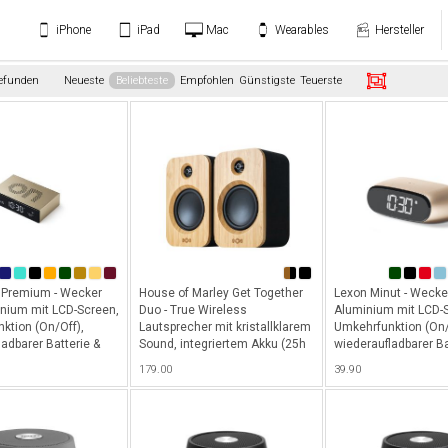
iPhone
iPad
Mac
Wearables
Hersteller
gefunden
Neueste
Beliebteste
Empfohlen
Günstigste
Teuerste
p Premium - Wecker
House of Marley Get Together
Lexon Minut - Wecke
nium mit LCD-Screen,
Duo - True Wireless
Aluminium mit LCD-
ktion (On/Off),
Lautsprecher mit kristallklarem
Umkehrfunktion (On/
adbarer Batterie &
Sound, integriertem Akku (25h
wiederaufladbarer Ba
r
Laufzeit) & Vorderseite aus
dimmbarer
179.00
39.90
ndbeleuchtung - Gold
Bambusholz - Braun-Schwarz
Hintergrundbeleucht