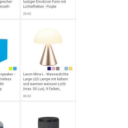
sprecher
lustiger Emoticon Form mit
etooth-
Lichteffekten - Purple
iPhone,
29.90
speaker -
Lexon Mina L - Wasserdichte
Wireless
Large LED Lampe mit kaltem
ith
und warmen weissen Licht
y
(max. 50 Lux), 9 Farben,
Dimmer & 24h Akkulaufzeit -
69.90
Gold