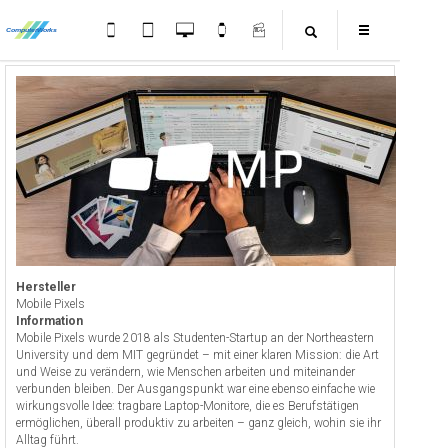
Hersteller
Mobile Pixels
Information
Mobile Pixels wurde 2018 als Studenten-Startup an der Northeastern
University und dem MIT gegründet – mit einer klaren Mission: die Art
und Weise zu verändern, wie Menschen arbeiten und miteinander
verbunden bleiben. Der Ausgangspunkt war eine ebenso einfache wie
wirkungsvolle Idee: tragbare Laptop-Monitore, die es Berufstätigen
ermöglichen, überall produktiv zu arbeiten – ganz gleich, wohin sie ihr
Alltag führt.