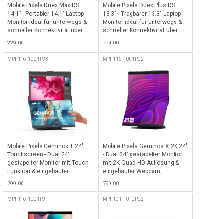
Mobile Pixels Duex Max DS
Mobile Pixels Duex Plus DS
14.1" - Portabler 14.1" Laptop-
13.3" - Tragbarer 13.3" Laptop-
Monitor ideal für unterwegs &
Monitor ideal für unterwegs &
schneller Konnektivität über
schneller Konnektivität über
USB-C oder USB-A Anschluss
USB-C oder USB-A Anschluss
229.00
229.00
(1080p Full HD Auflösung),
(1080p Full HD Auflösung),
kompatibel mit macOS,
kompatibel mit macOS,
MPI-116-1001P03
MPI-116-1001P02
Windows, Nintendo Switch &
Windows, Nintendo Switch &
DeX Geräte - Schwarz
DeX Geräte - Schwarz
Mobile Pixels Geminos T 24"
Mobile Pixels Geminos X 2K 24"
Touchscreen - Dual 24"
- Dual 24" gestapelter Monitor
gestapelter Monitor mit Touch-
mit 2K Quad HD Auflösung &
Funktion & eingebauter
eingebauter Webcam,
Webcam, Lautsprecher,
Lautsprecher, Mikrofon & 10-in-
799.00
799.00
Mikrofon & 10-in-1 Multiport
1 Multiport Dock, kompatibel
Dock (1080p Full HD
mit macOS, Windows & Linux
MPI-116-1001P01
MPI-101-1010P02
Auflösung), kompatibel mit
macOS, Windows & Linux -