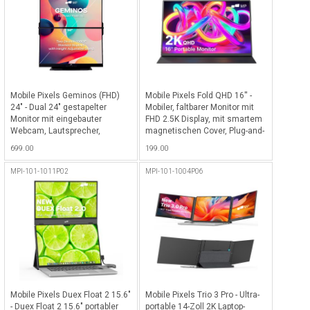
Schwarz
Mobile Pixels Geminos (FHD)
Mobile Pixels Fold QHD 16'' -
24" - Dual 24" gestapelter
Mobiler, faltbarer Monitor mit
Monitor mit eingebauter
FHD 2.5K Display, mit smartem
Webcam, Lautsprecher,
magnetischen Cover, Plug-and-
Mikrofon & 10-in-1 Multiport
Play, integrierten
699.00
199.00
Dock (1080p Full HD
Lautsprechern, ultradünn und
Auflösung), kompatibel mit
leicht für Reisen, kompatibel
MPI-101-1011P02
MPI-101-1004P06
macOS, Windows, XBox &
mit macOS, Windows, Nintendo
Playstation - Schwarz
Switch und Samsung Dex -
Schwarz
Mobile Pixels Duex Float 2 15.6"
Mobile Pixels Trio 3 Pro - Ultra-
- Duex Float 2 15.6" portabler
portable 14-Zoll 2K Laptop-