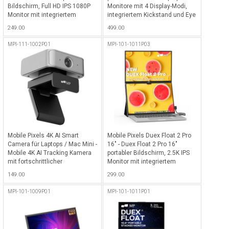
Bildschirm, Full HD IPS 1080P
Monitore mit 4 Display-Modi,
Monitor mit integriertem
integriertem Kickstand und Eye
Kickstand, USB Typ-C/HDMI
Care Mode
249.00
499.00
Plug & Play, Unterstützung
Windows/Mac/iOS/Switch/DeX
MPI-111-1002P01
MPI-101-1011P03
- Schwarz
Mobile Pixels 4K AI Smart
Mobile Pixels Duex Float 2 Pro
Camera für Laptops / Mac Mini -
16" - Duex Float 2 Pro 16"
Mobile 4K AI Tracking Kamera
portabler Bildschirm, 2.5K IPS
mit fortschrittlicher
Monitor mit integriertem
Gesichtserkennung,
Kickstand, USB Typ-C/HDMI
149.00
299.00
automatischer
Plug & Play, Unterstützung
Bildkomposition, integrierter
Windows/Mac/iOS/Switch/DeX
MPI-101-1009P01
MPI-101-1011P01
Mikrofontechnologie und Plug-
- Schwarz
and-Play-Konnektivität -
Schwarz