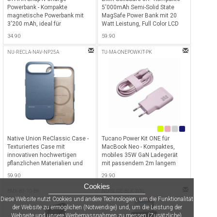
Powerbank - Kompakte
5'000mAh Semi-Solid State
magnetische Powerbank mit
MagSafe Power Bank mit 20
3'200 mAh, ideal für
Watt Leistung, Full Color LCD
Smartphones, Tablets,
Bildschirm, MagSafe sowie Qi2
34.90
59.90
Kopfhörer und mehr mit
Wireless Charging Funktion
magnetischen USB-C, Lightning
inkl. USB-C Kabel als Anhänger -
NU-RECLA-NAV-NP25A
TU-MA-ONEPOWKIT-PK
& Micro-USB Stecker - Schwarz
Black
Native Union ReClassic Case -
Tucano Power Kit ONE für
Texturiertes Case mit
MacBook Neo - Kompaktes,
innovativen hochwertigen
mobiles 35W GaN Ladegerät
pflanzlichen Materialien und
mit passendem 2m langem
100% recycelter Rahmen für
60W USB-C Kabel in den
59.90
29.90
iPhone Air, kompatibel mit
eleganten Farben Deines
Cookies
MagSafe - Navy
MacBook Neo - Blush / Rosa
BMX-B3-10-BK
NU-SLIDE-BLK-WAL
Diese Website nutzt Cookies und andere Technologien, um die Funktionalität
der Website zu ermöglichen (Notwendige) und, um die Leistung der
Webseite und unsere Werbemassnahmen zu messen (Zusätzliche).