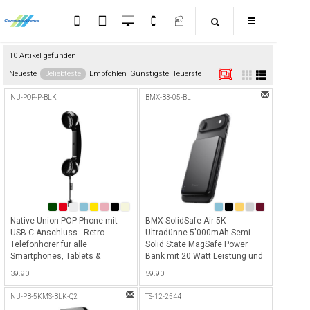
10 Artikel gefunden
Neueste
Beliebteste
Empfohlen
Günstigste
Teuerste
NU-POP-P-BLK
BMX-B3-05-BL
Native Union POP Phone mit
BMX SolidSafe Air 5K -
USB-C Anschluss - Retro
Ultradünne 5'000mAh Semi-
Telefonhörer für alle
Solid State MagSafe Power
Smartphones, Tablets &
Bank mit 20 Watt Leistung und
Laptops mit USB-C Anschluss,
MagSafe sowie Qi2 Wireless
39.90
59.90
ideal für klare Gespräche mit
Charging Funktion - Black
hochwertigem Mikrofon &
NU-PB-5KMS-BLK-Q2
TS-12-2544
Lautsprecher (optimiert für