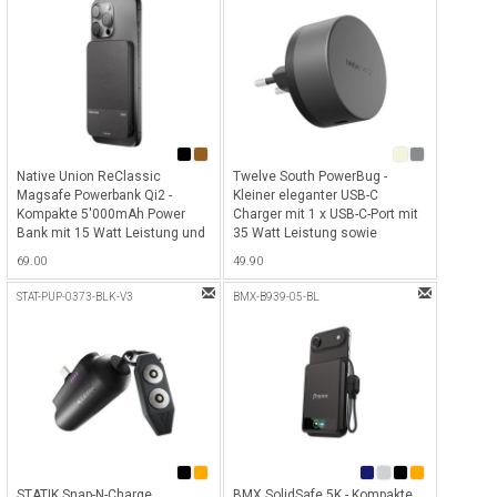
Videoanrufe & Online-
Meetings) - Black
Native Union ReClassic
Twelve South PowerBug -
Magsafe Powerbank Qi2 -
Kleiner eleganter USB-C
Kompakte 5'000mAh Power
Charger mit 1 x USB-C-Port mit
Bank mit 15 Watt Leistung und
35 Watt Leistung sowie
MagSafe sowie Qi-Wireless
Magsafe (Qi2) Pad für alle Qi2-
69.00
49.90
Charging Funktion - Black
fähigen Geräte - Slate
STAT-PUP-0373-BLK-V3
BMX-B939-05-BL
STATIK Snap-N-Charge
BMX SolidSafe 5K - Kompakte