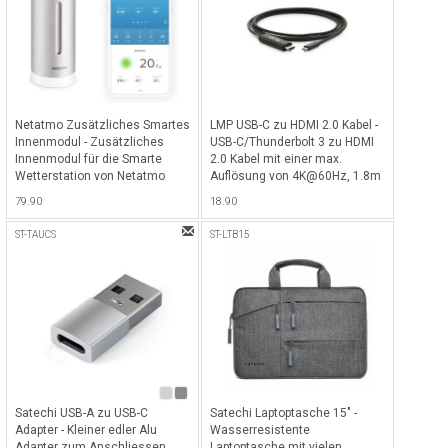
Netatmo Zusätzliches Smartes
LMP USB-C zu HDMI 2.0 Kabel -
Innenmodul - Zusätzliches
USB-C/Thunderbolt 3 zu HDMI
Innenmodul für die Smarte
2.0 Kabel mit einer max.
Wetterstation von Netatmo
Auflösung von 4K@60Hz, 1.8m
- Schwarz
79.90
18.90
ST-TAUCS
ST-LTB15
Satechi USB-A zu USB-C
Satechi Laptoptasche 15" -
Adapter - Kleiner edler Alu
Wasserresistente
Adapter zum Anschliessen
Laptoptasche mit vielen