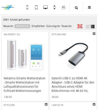
6091 Artikel gefunden
Neueste
Beliebteste
Empfohlen
Günstigste
Teuerste
NA-NWS01-EU
ST-TC4KHAM
Netatmo Smarte Wetterstation
Satechi USB-C zu HDMI 4K
- Smarte Wetterstation mit
Adapter - USB-C Adapter für den
Luftqualitätssensoren für
Anschluss eines HDMI
Echtzeit-Wettermessungen
Bildschirmes mit 4K 60 Hz,
elegantes Design - Space Gray
139.90
34.90
ST-TCUPM
LMP-9218