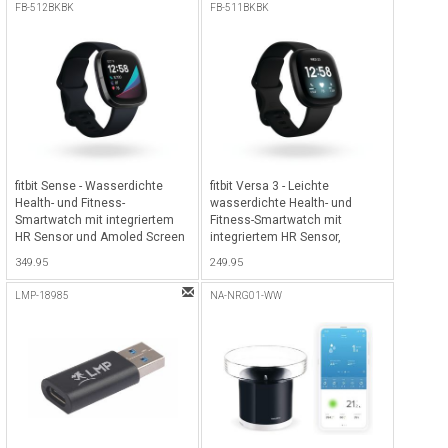
FB-512BKBK
FB-511BKBK
fitbit Sense - Wasserdichte
fitbit Versa 3 - Leichte
Health- und Fitness-
wasserdichte Health- und
Smartwatch mit integriertem
Fitness-Smartwatch mit
HR Sensor und Amoled Screen
integriertem HR Sensor,
(NFC), integriertem GPS,
Amoled Screen (NFC) und
349.95
249.95
Gyroskop und Google Assistant
integriertem GPS - Black/Black
- Carbon/Graphite
Aluminium
LMP-18985
NA-NRG01-WW