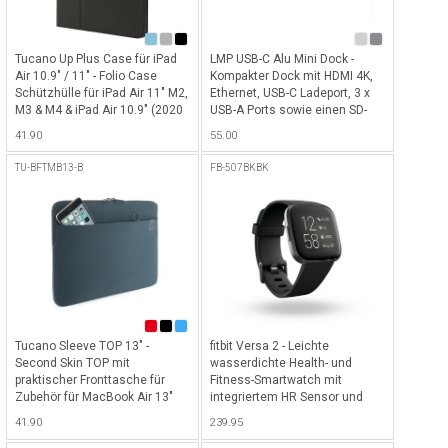
Tucano Up Plus Case für iPad
LMP USB-C Alu Mini Dock -
Air 10.9" / 11" - Folio Case
Kompakter Dock mit HDMI 4K,
Schützhülle für iPad Air 11" M2,
Ethernet, USB-C Ladeport, 3 x
M3 & M4 & iPad Air 10.9" (2020
USB-A Ports sowie einen SD-
+ 2022) mit Pencil-Halterung
und Micro-SD Slot - Silber
41.90
55.00
und mit Standfunktion in
verschiedenen Winkeln -
TU-BFTMB13-B
FB-507BKBK
Schwarz
Tucano Sleeve TOP 13" -
fitbit Versa 2 - Leichte
Second Skin TOP mit
wasserdichte Health- und
praktischer Fronttasche für
Fitness-Smartwatch mit
Zubehör für MacBook Air 13"
integriertem HR Sensor und
Retina & MacBook Pro 13" (mit
Amoled Screen - Black / Carbon
41.90
239.95
& ohne Touchbar) - Blau