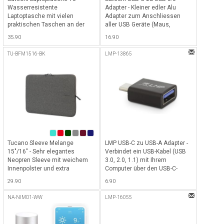
Wasserresistente
Adapter - Kleiner edler Alu
Laptoptasche mit vielen
Adapter zum Anschliessen
praktischen Taschen an der
aller USB Geräte (Maus,
Vorderseite für alle MacBook
Tastatur, USB Sticks, etc) -
35.90
16.90
bis 14" und Notebook bis 13" -
Space Gray
Grau
TU-BFM1516-BK
LMP-13865
Tucano Sleeve Melange
LMP USB-C zu USB-A Adapter -
15"/16" - Sehr elegantes
Verbindet ein USB-Kabel (USB
Neopren Sleeve mit weichem
3.0, 2.0, 1.1) mit Ihrem
Innenpolster und extra
Computer über den USB-C-
schlankem Design für Macbook
Anschluss - Schwarz
29.90
6.90
Pro 15" & 16" / Notebook bis
15.6" - Dunkelgrau
NA-NIMO1-WW
LMP-16055