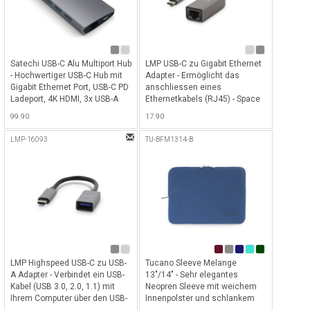
Satechi USB-C Alu Multiport Hub
LMP USB-C zu Gigabit Ethernet
- Hochwertiger USB-C Hub mit
Adapter - Ermöglicht das
Gigabit Ethernet Port, USB-C PD
anschliessen eines
Ladeport, 4K HDMI, 3x USB-A
Ethernetkabels (RJ45) - Space
Ports sowie einen SD- und
Gray
99.90
17.90
MicroSD-Card Slot - Space Gray
LMP-16093
TU-BFM1314-B
LMP Highspeed USB-C zu USB-
Tucano Sleeve Melange
A Adapter - Verbindet ein USB-
13"/14" - Sehr elegantes
Kabel (USB 3.0, 2.0, 1.1) mit
Neopren Sleeve mit weichem
Ihrem Computer über den USB-
Innenpolster und schlankem
C-Anschluss, 15cm - Space
Design für Macbook Pro 13 & 14