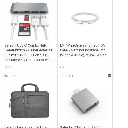
Satechi USB-C Combo Hub mit
LMP Mini-DisplayPort zu HDMI
Ladefunktion - Kleiner edler Alu
Kabel - Verbindungskabel mit
Hub mit 2 USB 3.0 Ports, SD-
(Video & Audio), 2.0m - Weiss
und Micro SD-Card Slot sowie
USB-C Ladeport - Space Gray
39.90
9.90
ST-LTB13
ST-TCUAM
Satechi Laptoptasche 13" -
Satechi USB-C zu USB 3.0