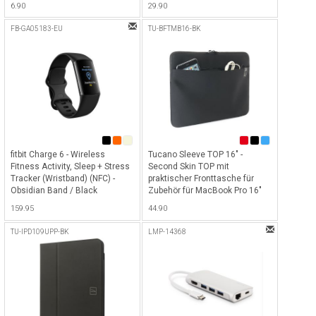
6.90
29.90
Gray
& 15" / Notebook bis 14" -
Dunkelblau
FB-GA05183-EU
TU-BFTMB16-BK
fitbit Charge 6 - Wireless
Tucano Sleeve TOP 16" -
Fitness Activity, Sleep + Stress
Second Skin TOP mit
Tracker (Wristband) (NFC) -
praktischer Fronttasche für
Obsidian Band / Black
Zubehör für MacBook Pro 16"
Aluminum Case - Schwarz
und Laptop 15.6" (ab 2019) -
159.95
44.90
Schwarz
TU-IPD109UPP-BK
LMP-14368