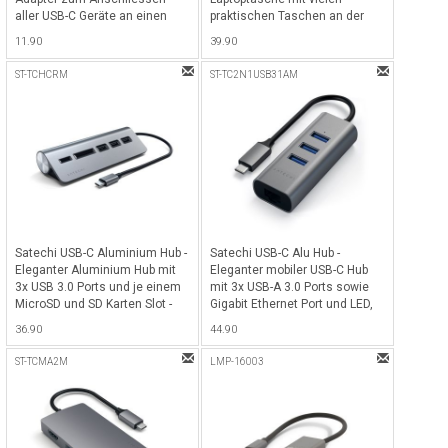
aller USB-C Geräte an einen
praktischen Taschen an der
USB-A Port - Silber
Vorderseite für alle MacBook
11.90
39.90
Pro bis 16" und Notebook bis
15.4" - Grau
ST-TCHCRM
ST-TC2N1USB31AM
Satechi USB-C Aluminium Hub -
Satechi USB-C Alu Hub -
Eleganter Aluminium Hub mit
Eleganter mobiler USB-C Hub
3x USB 3.0 Ports und je einem
mit 3x USB-A 3.0 Ports sowie
MicroSD und SD Karten Slot -
Gigabit Ethernet Port und LED,
Space Gray
ideal für alle Laptops &
36.90
44.90
MacBooks & iMacs mit USB-C
Anschluss - Space Gray
ST-TCMA2M
LMP-16003