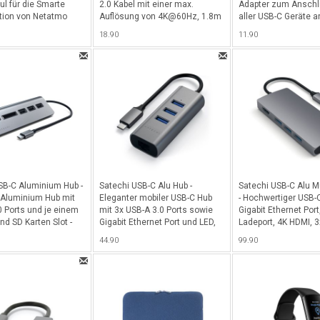
l für die Smarte
2.0 Kabel mit einer max.
Adapter zum Anschl
tion von Netatmo
Auflösung von 4K@60Hz, 1.8m
aller USB-C Geräte a
- Schwarz
USB-A Port - Silber
18.90
11.90
SB-C Aluminium Hub -
Satechi USB-C Alu Hub -
Satechi USB-C Alu Mu
 Aluminium Hub mit
Eleganter mobiler USB-C Hub
- Hochwertiger USB-
0 Ports und je einem
mit 3x USB-A 3.0 Ports sowie
Gigabit Ethernet Por
nd SD Karten Slot -
Gigabit Ethernet Port und LED,
Ladeport, 4K HDMI, 
y
ideal für alle Laptops &
Ports sowie einen S
44.90
99.90
MacBooks & iMacs mit USB-C
MicroSD-Card Slot - 
Anschluss - Space Gray