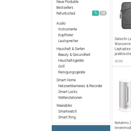
Neue Produkte
Bestsellers
%
10
Refurbished
Audio
Instrumente
Kopfhörer
Satechi L
Lautsprecher
Wasserre
Laptoptas
Haushalt & Garten
praktisch
Beauty & Gesundheit
Vordersei
Haushaltsgeräte
35.90
bis 14" un
Grill
Grau
Reinigungsgeräte
Smart Home
Netzwerkkameras & Recorder
Smart Locks
Wetterstationen
Wearables
Smartwatch
Smart Ring
Netatmo 
Innenmodu