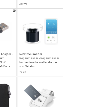
o 13" (mit
Amoled Screen - Black / Carbon
239.95
lau
Adapter -
Netatmo Smarter
zum
Regenmesser - Regenmesser
USB-C
für die Smarte Wetterstation
A Port -
von Netatmo
79.90