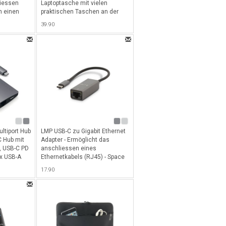
iessen
Laptoptasche mit vielen
n einen
praktischen Taschen an der
Vorderseite für alle MacBook
39.90
Pro bis 16" und Notebook bis
15.4" - Grau
ltiport Hub
LMP USB-C zu Gigabit Ethernet
C Hub mit
Adapter - Ermöglicht das
t, USB-C PD
anschliessen eines
3x USB-A
Ethernetkabels (RJ45) - Space
D- und
Gray
17.90
Space Gray