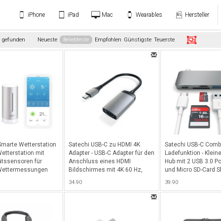
iPhone
iPad
Mac
Wearables
Hersteller
l gefunden
Neueste
Beliebteste
Empfohlen
Günstigste
Teuerste
marte Wetterstation
Satechi USB-C zu HDMI 4K
Satechi USB-C Comb
Wetterstation mit
Adapter - USB-C Adapter für den
Ladefunktion - Kleine
tätssensoren für
Anschluss eines HDMI
Hub mit 2 USB 3.0 Po
-Wettermessungen
Bildschirmes mit 4K 60 Hz,
und Micro SD-Card S
elegantes Design - Space Gray
USB-C Ladeport - Sp
34.90
39.90