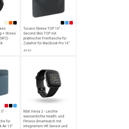
less
Tucano Sleeve TOP 16" -
ep + Stress
Second Skin TOP mit
(NFC) -
praktischer Fronttasche für
ck
Zubehör für MacBook Pro 16"
chwarz
und Laptop 15.6" (ab 2019) -
44.90
Schwarz
3" -
fitbit Versa 2 - Leichte
t
wasserdichte Health- und
che für
Fitness-Smartwatch mit
 Air 13"
integriertem HR Sensor und