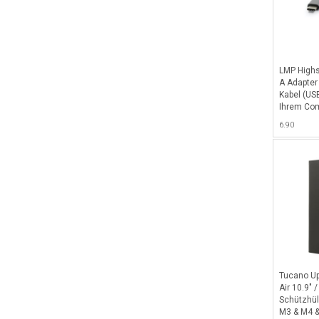
LMP Highs
A Adapter 
Kabel (USB
Ihrem Com
C-Anschlu
6.90
Gray
Tucano Up
Air 10.9" /
Schützhüll
M3 & M4 & 