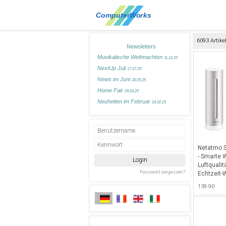
6093 Artike
Newsletters
Musikalische Weihnachten
11.12.25
NextUp Juli
17.07.25
News im Juni
28.05.25
Home Fair
09.04.25
Neuheiten im Februar
24.02.25
Netatmo S
- Smarte 
Luftquali
Echtzeit
139.90