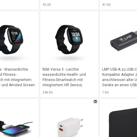
it Pencil-Halterung
und Micro-SD Slot - Silber
Retina & MacBook Pr
55.00
41.90
tandfunktion in
& ohne Touchbar) - B
enen Winkeln -
se - Wasserdichte
fitbit Versa 3 - Leichte
LMP USB-A zu USB-C 
d Fitness-
wasserdichte Health- und
Kompakter Adapter 
h mit integriertem
Fitness-Smartwatch mit
anschliessen aller 
r und Amoled Screen
integriertem HR Sensor,
Geräte an einen USB-
egriertem GPS,
Amoled Screen (NFC) und
Schwarz
249.95
7.90
und Google Assistant
integriertem GPS - Black/Black
Graphite
Aluminium