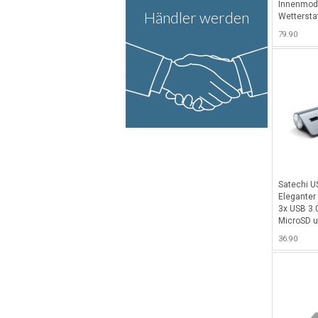
Innenmodu
Händler werden
Wettersta
79.90
Satechi U
Eleganter
3x USB 3.
MicroSD u
Space Gra
36.90