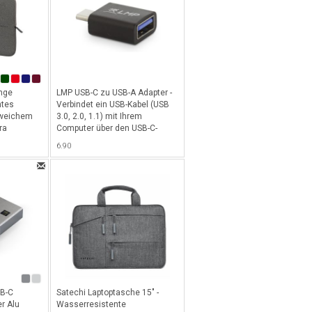
nge
LMP USB-C zu USB-A Adapter -
ntes
Verbindet ein USB-Kabel (USB
 weichem
3.0, 2.0, 1.1) mit Ihrem
ra
Computer über den USB-C-
ür Macbook
Anschluss - Schwarz
6.90
ook bis
SB-C
Satechi Laptoptasche 15" -
er Alu
Wasserresistente