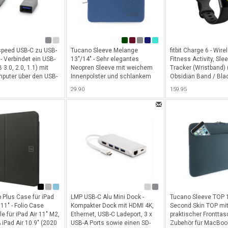
peed USB-C zu USB-
Tucano Sleeve Melange
fitbit Charge 6 - Wire
- Verbindet ein USB-
13"/14" - Sehr elegantes
Fitness Activity, Sle
 3.0, 2.0, 1.1) mit
Neopren Sleeve mit weichem
Tracker (Wristband) 
puter über den USB-
Innenpolster und schlankem
Obsidian Band / Bla
ss, 15cm - Space
Design für Macbook Pro 13 & 14
Aluminum Case - S
29.90
159.95
& 15" / Notebook bis 14" -
Dunkelblau
 Plus Case für iPad
LMP USB-C Alu Mini Dock -
Tucano Sleeve TOP 1
 11" - Folio Case
Kompakter Dock mit HDMI 4K,
Second Skin TOP mi
e für iPad Air 11" M2,
Ethernet, USB-C Ladeport, 3 x
praktischer Fronttas
iPad Air 10.9" (2020
USB-A Ports sowie einen SD-
Zubehör für MacBook