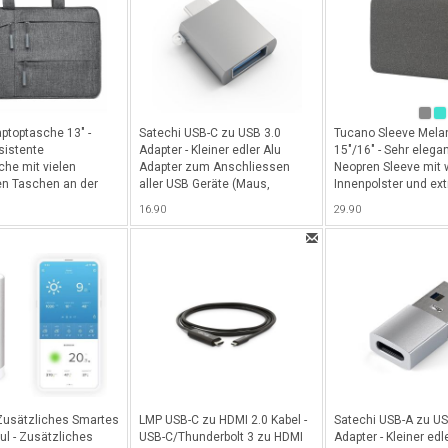
aptoptasche 13" -
Satechi USB-C zu USB 3.0
Tucano Sleeve Mela
sistente
Adapter - Kleiner edler Alu
15"/16" - Sehr elega
che mit vielen
Adapter zum Anschliessen
Neopren Sleeve mit
en Taschen an der
aller USB Geräte (Maus,
Innenpolster und ext
te für alle MacBook
Tastatur, USB Sticks, etc) -
schlankem Design f
16.90
29.90
d Notebook bis 13" -
Space Gray
Pro 15" & 16" / Noteb
15.6" - Dunkelgrau
Zusätzliches Smartes
LMP USB-C zu HDMI 2.0 Kabel -
Satechi USB-A zu U
l - Zusätzliches
USB-C/Thunderbolt 3 zu HDMI
Adapter - Kleiner edl