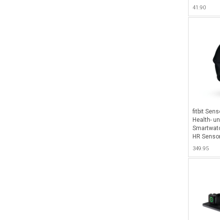
+ 2022) m
41.90
und mit S
verschied
Schwarz
fitbit Sen
Health- un
Smartwatc
HR Senso
(NFC), int
349.95
Gyroskop 
- Carbon/