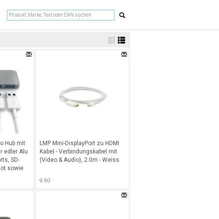
o Hub mit
LMP Mini-DisplayPort zu HDMI
r edler Alu
Kabel - Verbindungskabel mit
rts, SD-
(Video & Audio), 2.0m - Weiss
lot sowie
ace Gray
9.90