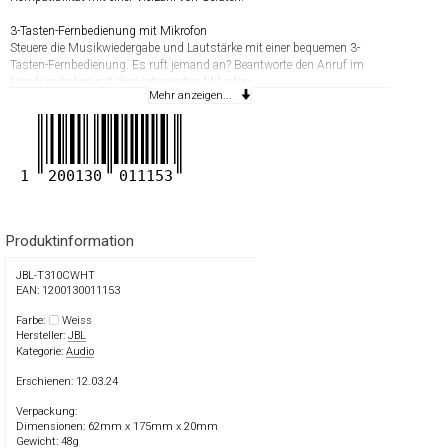
3-Tasten-Fernbedienung mit Mikrofon
Steuere die Musikwiedergabe und Lautstärke mit einer bequemen 3-
Tasten-Fernbedienung. Es ruft jemand an? Beantworte den Anruf im
Handumdrehen mit dem integrierten Mikrofon.
Mehr anzeigen...
Spezifikationen:
- Frequenzgang: 20 Hz–40 kHz
- Impedanz: 16 Ohm
- Empfindlichkeit: 98 dB SPL bei 1 kHz 1 mW
1
200130
011153
- Mikrofonempfindlichkeit: -42 dBV/Pa bei 1 kHz
Lieferumfang:
- 1 x JBL Tune 310C USB-C Kopfhörer
Produktinformation
- 1 x Ohrstöpsel in 3 Grössen
- 1 x Kurzanleitung
JBL-T310CWHT
EAN: 1200130011153
Farbe:
Weiss
Hersteller:
JBL
Kategorie:
Audio
Erschienen: 12.03.24
Verpackung:
Dimensionen: 62mm x 175mm x 20mm
Gewicht: 48g