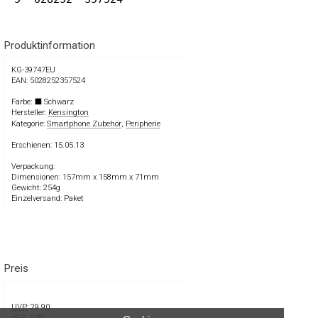
Produktinformation
KG-39747EU
EAN: 5028252357524
Farbe:
Schwarz
Hersteller:
Kensington
Kategorie:
Smartphone Zubehör
,
Peripherie
Erschienen: 15.05.13
Verpackung:
Dimensionen: 157mm x 158mm x 71mm
Gewicht: 254g
Einzelversand: Paket
Preis
UVP
: 29.90
vRG
: 0.00