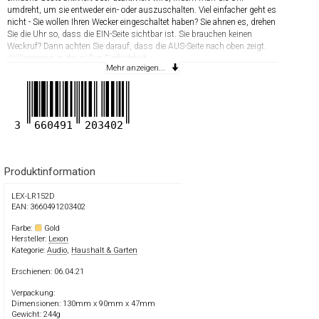
umdreht, um sie entweder ein- oder auszuschalten. Viel einfacher geht es
nicht - Sie wollen Ihren Wecker eingeschaltet haben? Sie ahnen es, drehen
Sie die Uhr so, dass die EIN-Seite sichtbar ist. Sie brauchen keinen
Weckruf? Dann achten Sie darauf, dass die AUS-Seite nach oben zeigt.
Willkommen in der süßen Einfachheit.
Mehr anzeigen...
Akkulaufzeit bis zu 3 Monate / Aufladedauer: ca. 3 Stunden
Lieferumfang:
- 1 x Flip Premium Wecker
- 1 x USB-C Ladekabel
3
660491
203402
- 1 x Anleitung
Produktinformation
LEX-LR152D
EAN: 3660491203402
Farbe:
Gold
Hersteller:
Lexon
Kategorie:
Audio
,
Haushalt & Garten
Erschienen: 06.04.21
Verpackung:
Dimensionen: 130mm x 90mm x 47mm
Gewicht: 244g