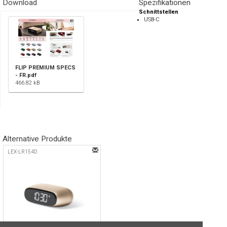
Download
Spezifikationen
Schnittstellen
USB-C
FLIP PREMIUM SPECS
- FR.pdf
466.82 kB
Alternative Produkte
LEX-LR154D