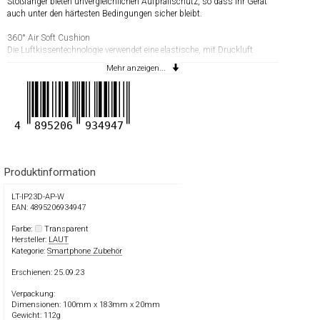
Stoßfänger bieten unvergleichlichen Aufprallschutz, so dass Ihr Gerät
auch unter den härtesten Bedingungen sicher bleibt.
360° Air Soft Cushion
Die Luftkissentechnologie verwendet eine elastische, mit Druckluft
gefüllte Membran, die bei einem Aufprall innovativen und dauerhaften
Mehr anzeigen...
Komfort bietet. Mit seiner 360°-Unterstützung steigert es die Leistung
wie kein anderes.
4
895206
934947
Produktinformation
LT-IP23D-AP-W
EAN: 4895206934947
Farbe:
Transparent
Hersteller:
LAUT
Kategorie:
Smartphone Zubehör
Erschienen: 25.09.23
Verpackung:
Dimensionen: 100mm x 183mm x 20mm
Gewicht: 112g