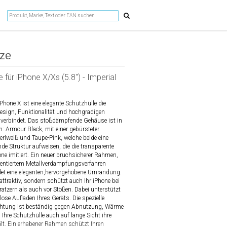
aze
 für iPhone X/Xs (5.8") - Imperial
Phone X ist eine elegante Schutzhülle die
esign, Funktionalität und hochgradigen
 verbindet. Das stoßdämpfende Gehäuse ist in
ch: Armour Black, mit einer gebürsteter
Perlweiß und Taupe-Pink, welche beide eine
hde Struktur aufweisen, die die transparente
one imitiert. Ein neuer bruchsicherer Rahmen,
tentiertem Metallverdampfungsverfahren
ildet eine eleganten,hervorgehobene Umrandung.
 attraktiv, sondern schützt auch Ihr iPhone bei
ratzern als auch vor Stößen. Dabei unterstützt
ose Aufladen Ihres Geräts. Die spezielle
chtung ist beständig gegen Abnutzung, Wärme
Ihre Schutzhülle auch auf lange Sicht ihre
lt. Ein erhabener Rahmen schützt Ihren