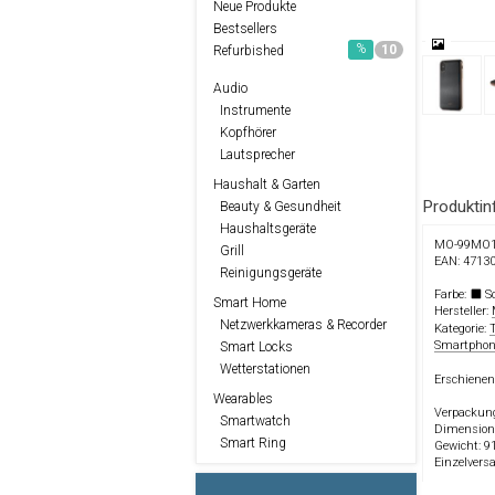
Neue Produkte
Bestsellers
%
10
Refurbished
Audio
Instrumente
Kopfhörer
Lautsprecher
Haushalt & Garten
Produktin
Beauty & Gesundheit
Haushaltsgeräte
MO-99MO1
Grill
EAN: 4713
Reinigungsgeräte
Farbe:
S
Smart Home
Hersteller:
Netzwerkkameras & Recorder
Kategorie:
Smartphon
Smart Locks
Wetterstationen
Erschienen
Wearables
Verpackun
Smartwatch
Dimensio
Smart Ring
Gewicht: 9
Einzelversa