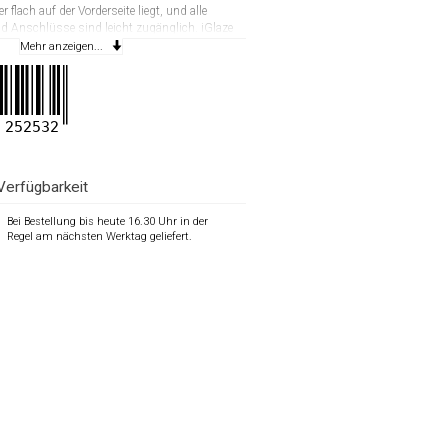
 flach auf der Vorderseite liegt, und alle
d Anschlüsse sind leicht zugänglich. iGlaze
twicklungsstufe in Sachen Materialauswahl und
Mehr anzeigen...
t erstklassige Eleganz und wird mit unserer
chränkten Garantie geliefert.
252532
Verfügbarkeit
Bei Bestellung bis heute 16.30 Uhr in der
Regel am nächsten Werktag geliefert.