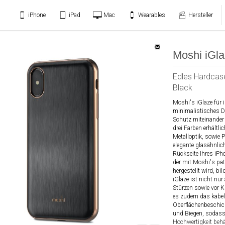
iPhone
iPad
Mac
Wearables
Hersteller
Moshi iGl
Edles Hardcase
Black
Moshi's iGlaze für i
minimalistisches D
Schutz miteinander
drei Farben erhältli
Metalloptik, sowie 
elegante glasähnlic
Rückseite Ihres iPh
der mit Moshi's pa
hergestellt wird, b
iGlaze ist nicht nur
Stürzen sowie vor K
es zudem das kabell
Oberflächenbeschi
und Biegen, sodass 
Hochwertigkeit behä