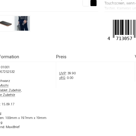
Touchscreen, wenn er
Tasten, Kameras un
ist die nächste En
Verarbeitung, biete
lebenslangen einges
4
713057
formation
Preis
01001
057252532
UVP
: 39.90
vRG
: 0.00
chwarz
Moshi
Tablet Zubehör
,
e Zubehör
: 15.09.17
g:
nen: 100mm x 197mm x 19mm
1g
nd: MaxiBrief