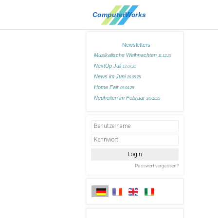
Newsletters
Musikalische Weihnachten
11.12.25
NextUp Juli
17.07.25
News im Juni
28.05.25
Home Fair
09.04.25
Neuheiten im Februar
24.02.25