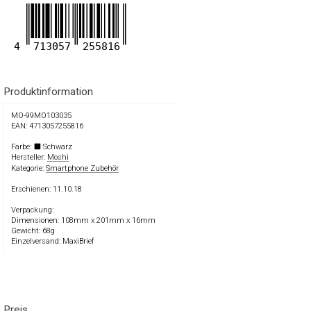
4
713057
255816
Produktinformation
MO-99MO103035
EAN: 4713057255816
Farbe:
Schwarz
Hersteller:
Moshi
Kategorie:
Smartphone Zubehör
Erschienen: 11.10.18
Verpackung:
Dimensionen: 108mm x 201mm x 16mm
Gewicht: 68g
Einzelversand: MaxiBrief
Preis