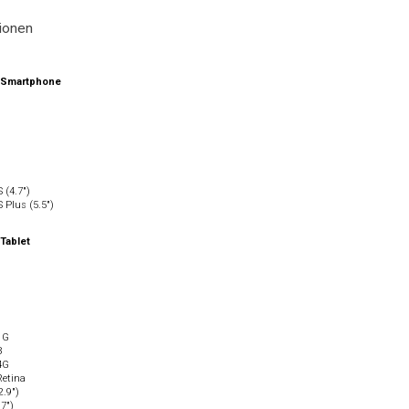
tionen
 Smartphone
 (4.7")
 Plus (5.5")
Tablet
1G
3
4G
Retina
2.9")
.7")