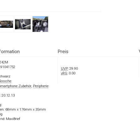
formation
Preis
242M
991041752
UVP
: 29.90
vRG
: 0.00
chwarz
Scosche
Smartphone Zubehör
,
Peripherie
: 20.12.13
g:
nen: 68mm x 176mm x 35mm
8g
nd: MaxiBrief