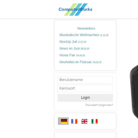
Newsletters
Musikalische Weihnachten
11.12.25
NextUp Juli
17.07.25
News im Juni
28.05.25
Home Fair
09.04.25
Neuheiten im Februar
24.02.25