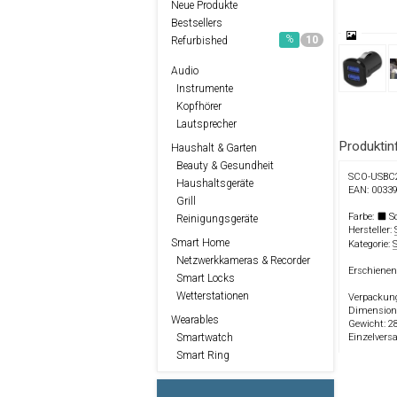
Neue Produkte
Bestsellers
%
10
Refurbished
Audio
Instrumente
Kopfhörer
Lautsprecher
Produktin
Haushalt & Garten
Beauty & Gesundheit
SCO-USBC
Haushaltsgeräte
EAN: 0033
Grill
Farbe:
S
Reinigungsgeräte
Hersteller:
Smart Home
Kategorie:
Netzwerkkameras & Recorder
Erschienen
Smart Locks
Wetterstationen
Verpackun
Dimensio
Wearables
Gewicht: 2
Smartwatch
Einzelversa
Smart Ring