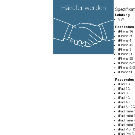
Händler werden
Spezifika
Leistung
5 W
Passendes
iPhone 1G
iPhone 3G
iPhone 4
iPhone 4S
iPhone 5
iPhone 5C
iPhone 5S
iPhone 6/6S
iPhone 6/6S
iPhone SE
Passendes 
iPad 1G
iPad 2G
iPad 3
iPad 4G
iPad Air
iPad Air 2G
iPad mini 
iPad mini 
iPad mini 
iPad mini 
iPad Pro (1
iPad Pro (9