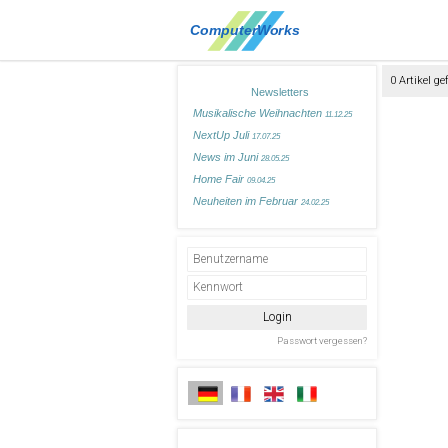
0 Artikel g
Newsletters
Musikalische Weihnachten
11.12.25
NextUp Juli
17.07.25
News im Juni
28.05.25
Home Fair
09.04.25
Neuheiten im Februar
24.02.25